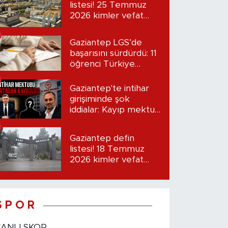
listesi! 25 Temmuz
2026 kimler vefat
etti?
Gaziantep LGS’de
başarısını sürdürdü: 11
öğrenci Türkiye
birincisi oldu
Gaziantep'te intihar
girişiminde şok
iddialar: Kayıp mektup
iddiası gündemde
Gaziantep defin
listesi! 18 Temmuz
2026 kimler vefat
etti?
S P O R
CANLI SKOR