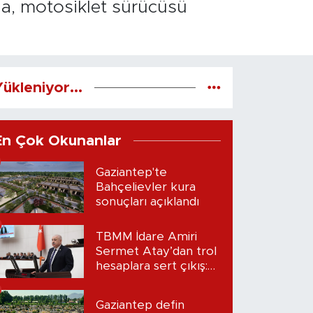
da, motosiklet sürücüsü
ükleniyor...
En Çok Okunanlar
Gaziantep'te
Bahçelievler kura
sonuçları açıklandı
TBMM İdare Amiri
Sermet Atay’dan trol
hesaplara sert çıkış:
“Seni bulacağım”
Gaziantep defin