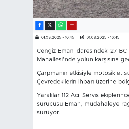
01.08.2025 - 16:45
01.08.2025 - 16:45
Cengiz Eman idaresindeki 27 BC 
Mahallesi’nde yolun karşısına geç
Çarpmanın etkisiyle motosiklet s
Çevredekilerin ihbarı üzerine bölge
Yaralılar 112 Acil Servis ekiplerin
sürücüsü Eman, müdahaleye rağme
sürüyor.