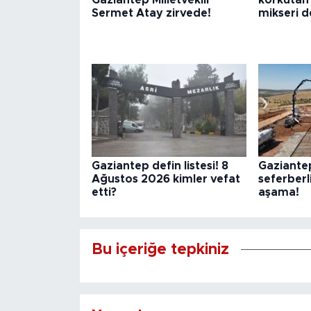
Sermet Atay zirvede!
mikseri d
Gaziantep defin listesi! 8
Gaziante
Ağustos 2026 kimler vefat
seferberl
etti?
aşama!
Bu içeriğe tepkiniz