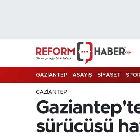
Nöbetçi Eczaneler
Hava Durumu
Trafik Durumu
Süper Lig Puan Durumu ve Fikstür
GAZİANTEP
ASAYİŞ
SİYASET
SPO
Tüm Manşetler
GAZIANTEP
Gaziantep't
Son Dakika Haberleri
Haber Arşivi
sürücüsü hay