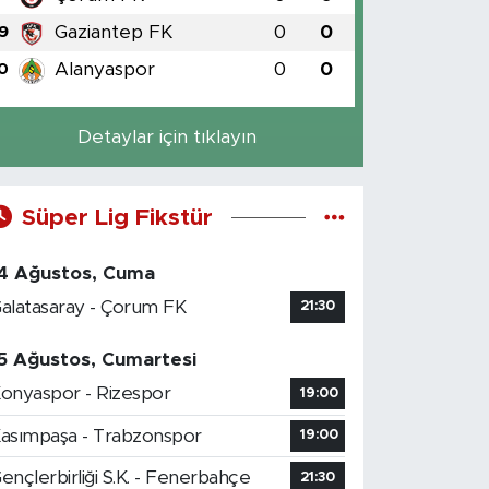
Gaziantep FK
0
0
9
Alanyaspor
0
0
0
Detaylar için tıklayın
Süper Lig Fikstür
4 Ağustos, Cuma
alatasaray - Çorum FK
21:30
5 Ağustos, Cumartesi
onyaspor - Rizespor
19:00
asımpaşa - Trabzonspor
19:00
ençlerbirliği S.K. - Fenerbahçe
21:30