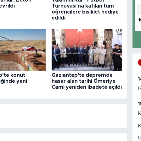
evrildi
Turnuvası'na katılan tüm
öğrencilere bisiklet hediye
edildi
1
p’te konut
Gaziantep'te depremde
1
iğinde yeni
hasar alan tarihi Ömeriye
Cami yeniden ibadete açıldı
G
1
K
K
G