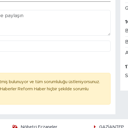
G
1
B
B
A
1
S
tmiş bulunuyor ve tüm sorumluluğu üstleniyorsunuz.
Haberler Reform Haber hiçbir şekilde sorumlu
Nöbetçi Eczaneler
GAZİANTEP