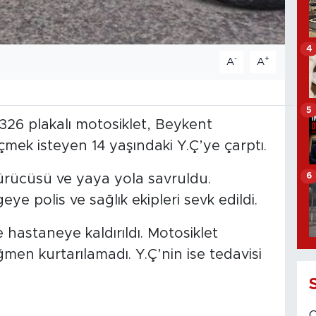
4
-
+
A
A
5
326 plakalı motosiklet, Beykent
mek isteyen 14 yaşındaki Y.Ç’ye çarptı.
6
ürücüsü ve yaya yola savruldu.
ye polis ve sağlık ekipleri sevk edildi.
ce hastaneye kaldırıldı. Motosiklet
n kurtarılamadı. Y.Ç’nin ise tedavisi