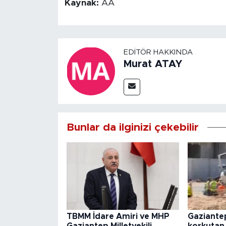
Kaynak:
AA
EDITÖR HAKKINDA
Murat ATAY
Bunlar da ilginizi çekebilir
TBMM İdare Amiri ve MHP
Gaziante
Gaziantep Milletvekili
korkutan 