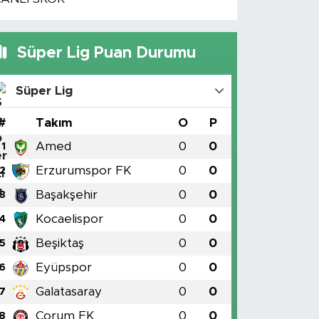
Süper Lig Puan Durumu
Süper Lig
#
Takım
O
P
Amed
0
0
1
Erzurumspor FK
0
0
2
Başakşehir
0
0
3
Kocaelispor
0
0
4
Beşiktaş
0
0
5
Eyüpspor
0
0
6
Galatasaray
0
0
7
Çorum FK
0
0
8