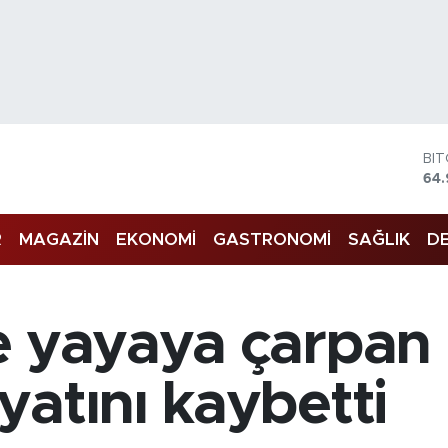
BI
64.
DO
47
R
MAGAZİN
EKONOMİ
GASTRONOMİ
SAĞLIK
DE
EU
55
ST
64,
GR
e yayaya çarpan 
66
Bİ
13.
atını kaybetti