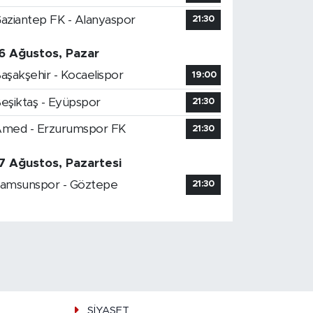
aziantep FK - Alanyaspor
21:30
6 Ağustos, Pazar
aşakşehir - Kocaelispor
19:00
eşiktaş - Eyüpspor
21:30
med - Erzurumspor FK
21:30
7 Ağustos, Pazartesi
amsunspor - Göztepe
21:30
SİYASET