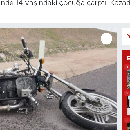
sinde 14 yaşındaki çocuğa çarptı. Kaza
Y
1
2
3