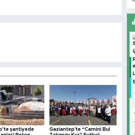
p’te şantiyede
Gaziantep'te “Camini Bul
anlar! Beton
Takımını Kur” Futbol