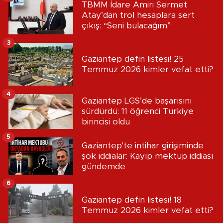
TBMM İdare Amiri Sermet
Atay’dan trol hesaplara sert
çıkış: “Seni bulacağım”
3
Gaziantep defin listesi! 25
Temmuz 2026 kimler vefat etti?
4
Gaziantep LGS’de başarısını
sürdürdü: 11 öğrenci Türkiye
birincisi oldu
5
Gaziantep'te intihar girişiminde
şok iddialar: Kayıp mektup iddiası
gündemde
6
Gaziantep defin listesi! 18
Temmuz 2026 kimler vefat etti?