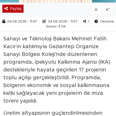
Paylaş
-
+
A
A
04.06.2026 - 11:47
04.06.2026 - 11:57
1
Okunma
Süresi: 4 Dk
Sanayi ve Teknoloji Bakanı Mehmet Fatih
Kacır'ın katılımıyla Gaziantep Organize
Sanayi Bölgesi Koleji'nde düzenlenen
programda, İpekyolu Kalkınma Ajansı (İKA)
destekleriyle hayata geçirilen 17 projenin
toplu açılışı gerçekleştirildi. Programda,
bölgenin ekonomik ve sosyal kalkınmasına
katkı sağlayacak yeni projelerin de imza
töreni yapıldı.
Üretim altyapısının güçlendirilmesinden