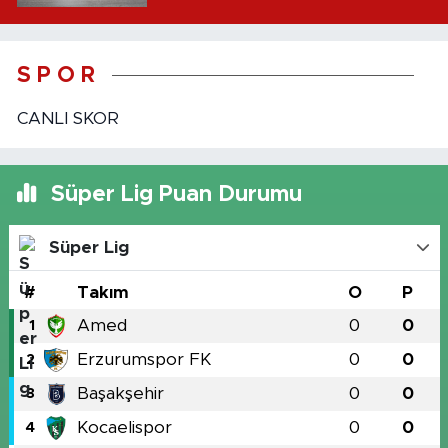
S P O R
CANLI SKOR
Süper Lig Puan Durumu
Süper Lig
#
Takım
O
P
Amed
0
0
1
Erzurumspor FK
0
0
2
Başakşehir
0
0
3
Kocaelispor
0
0
4