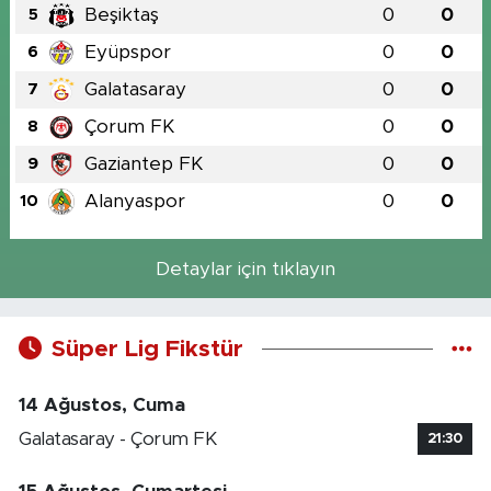
Beşiktaş
0
0
5
Eyüpspor
0
0
6
Galatasaray
0
0
7
Çorum FK
0
0
8
Gaziantep FK
0
0
9
Alanyaspor
0
0
10
Detaylar için tıklayın
Süper Lig Fikstür
14 Ağustos, Cuma
Galatasaray - Çorum FK
21:30