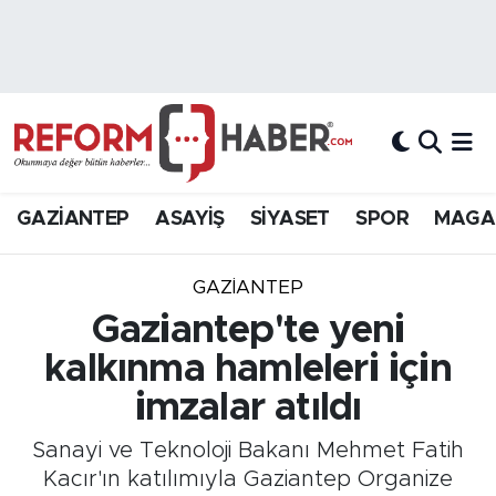
Nöbetçi Eczaneler
Hava Durumu
Trafik Durumu
GAZİANTEP
ASAYİŞ
SİYASET
SPOR
MAGA
Süper Lig Puan Durumu ve Fikstür
GAZIANTEP
Tüm Manşetler
Gaziantep'te yeni
kalkınma hamleleri için
Son Dakika Haberleri
imzalar atıldı
Haber Arşivi
Sanayi ve Teknoloji Bakanı Mehmet Fatih
Kacır'ın katılımıyla Gaziantep Organize