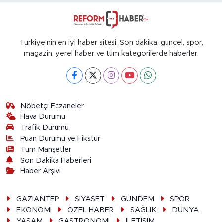
Türkiye'nin en iyi haber sitesi. Son dakika, güncel, spor,
magazin, yerel haber ve tüm kategorilerde haberler.
Nöbetçi Eczaneler
Hava Durumu
Trafik Durumu
Puan Durumu ve Fikstür
Tüm Manşetler
Son Dakika Haberleri
Haber Arşivi
GAZİANTEP
SİYASET
GÜNDEM
SPOR
EKONOMİ
ÖZEL HABER
SAĞLIK
DÜNYA
YAŞAM
GASTRONOMİ
İLETİŞİM