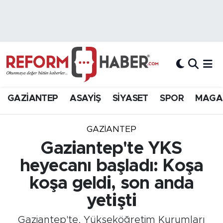
Nöbetçi Eczaneler
Hava Durumu
Trafik Durumu
GAZİANTEP
ASAYİŞ
SİYASET
SPOR
MAGA
Süper Lig Puan Durumu ve Fikstür
GAZIANTEP
Tüm Manşetler
Gaziantep'te YKS
heyecanı başladı: Koşa
Son Dakika Haberleri
koşa geldi, son anda
Haber Arşivi
yetişti
Gaziantep'te, Yükseköğretim Kurumları