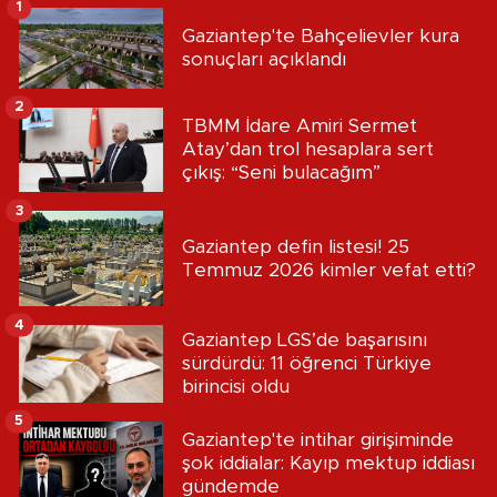
1
Gaziantep'te Bahçelievler kura
sonuçları açıklandı
2
TBMM İdare Amiri Sermet
Atay’dan trol hesaplara sert
çıkış: “Seni bulacağım”
3
Gaziantep defin listesi! 25
Temmuz 2026 kimler vefat etti?
4
Gaziantep LGS’de başarısını
sürdürdü: 11 öğrenci Türkiye
birincisi oldu
5
Gaziantep'te intihar girişiminde
şok iddialar: Kayıp mektup iddiası
gündemde