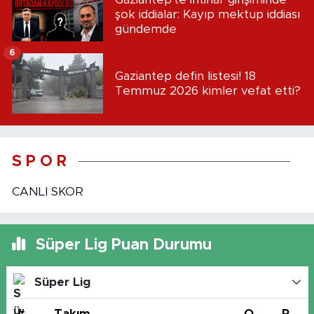
şok iddialar: Kayıp mektup iddiası
gündemde
6
Gaziantep defin listesi! 18
Temmuz 2026 kimler vefat etti?
S P O R
CANLI SKOR
Süper Lig Puan Durumu
Süper Lig
#
Takım
O
P