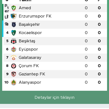
Amed
0
0
1
Erzurumspor FK
0
0
2
Başakşehir
0
0
3
Kocaelispor
0
0
4
Beşiktaş
0
0
5
Eyüpspor
0
0
6
Galatasaray
0
0
7
Çorum FK
0
0
8
Gaziantep FK
0
0
9
Alanyaspor
0
0
10
Detaylar için tıklayın