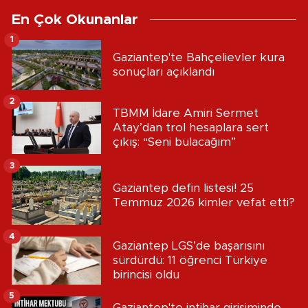
En Çok Okunanlar
1
Gaziantep'te Bahçelievler kura
sonuçları açıklandı
2
TBMM İdare Amiri Sermet
Atay’dan trol hesaplara sert
çıkış: “Seni bulacağım”
3
Gaziantep defin listesi! 25
Temmuz 2026 kimler vefat etti?
4
Gaziantep LGS’de başarısını
sürdürdü: 11 öğrenci Türkiye
birincisi oldu
5
Gaziantep'te intihar girişiminde