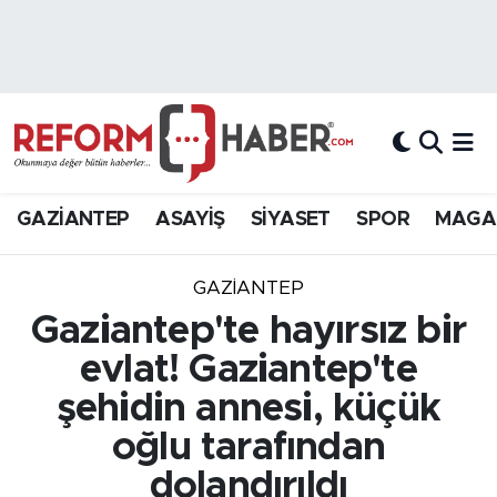
Nöbetçi Eczaneler
Hava Durumu
Trafik Durumu
GAZİANTEP
ASAYİŞ
SİYASET
SPOR
MAGA
Süper Lig Puan Durumu ve Fikstür
GAZIANTEP
Tüm Manşetler
Gaziantep'te hayırsız bir
evlat! Gaziantep'te
Son Dakika Haberleri
şehidin annesi, küçük
Haber Arşivi
oğlu tarafından
dolandırıldı