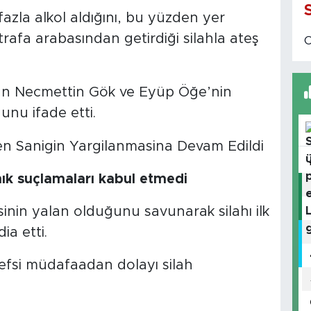
fazla alkol aldığını, bu yüzden yer
trafa arabasından getirdiği silahla ateş
nan Necmettin Gök ve Eyüp Öğe’nin
unu ifade etti.
ık suçlamaları kabul etmedi
sinin yalan olduğunu savunarak silahı ilk
ia etti.
efsi müdafaadan dolayı silah