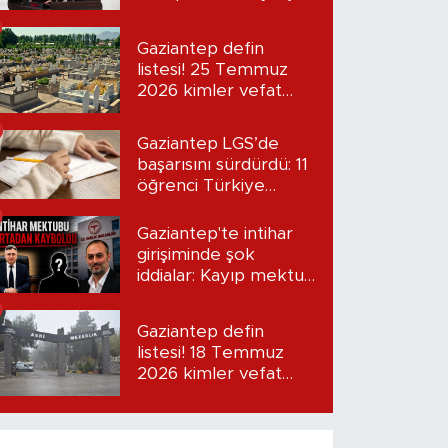
“Seni bulacağım”
Gaziantep defin
listesi! 25 Temmuz
2026 kimler vefat
etti?
Gaziantep LGS’de
başarısını sürdürdü: 11
öğrenci Türkiye
birincisi oldu
Gaziantep'te intihar
girişiminde şok
iddialar: Kayıp mektup
iddiası gündemde
Gaziantep defin
listesi! 18 Temmuz
2026 kimler vefat
etti?