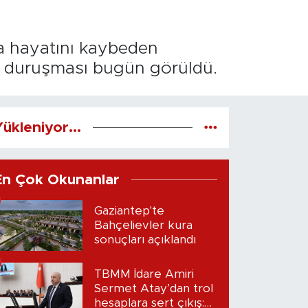
da hayatını kaybeden
i duruşması bugün görüldü.
ükleniyor...
En Çok Okunanlar
Gaziantep'te
Bahçelievler kura
sonuçları açıklandı
TBMM İdare Amiri
Sermet Atay’dan trol
hesaplara sert çıkış: