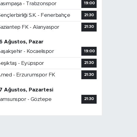
asımpaşa - Trabzonspor
19:00
ençlerbirliği S.K. - Fenerbahçe
21:30
aziantep FK - Alanyaspor
21:30
6 Ağustos, Pazar
aşakşehir - Kocaelispor
19:00
eşiktaş - Eyüpspor
21:30
med - Erzurumspor FK
21:30
7 Ağustos, Pazartesi
amsunspor - Göztepe
21:30