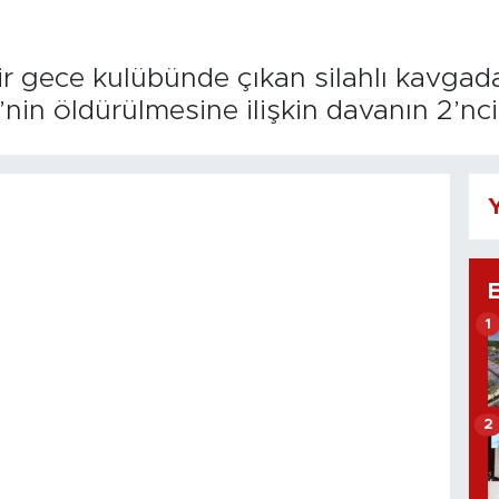
bir gece kulübünde çıkan silahlı kavga
in öldürülmesine ilişkin davanın 2’nc
Y
1
2