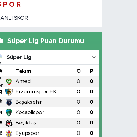
S P O R
CANLI SKOR
Süper Lig Puan Durumu
Süper Lig
#
Takım
O
P
Amed
0
0
1
Erzurumspor FK
0
0
2
Başakşehir
0
0
3
Kocaelispor
0
0
4
Beşiktaş
0
0
5
Eyüpspor
0
0
6