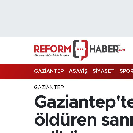
Nöbetçi Eczaneler
Hava Durumu
Trafik Durumu
Süper Lig Puan Durumu ve Fikstür
GAZİANTEP
ASAYİŞ
SİYASET
SPO
Tüm Manşetler
GAZIANTEP
Gaziantep'te
Son Dakika Haberleri
Haber Arşivi
öldüren san