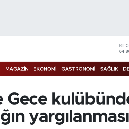
BIT
64.3
DOL
47,7
EUR
R
MAGAZİN
EKONOMİ
GASTRONOMİ
SAĞLIK
DE
55,0
STE
64,2
GRA
 Gece kulübünde 
6574
BİS
13.7
ığın yargılanma