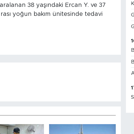
K
 yaralanan 38 yaşındaki Ercan Y. ve 37
nrası yoğun bakım ünitesinde tedavi
G
G
1
B
B
A
1
S