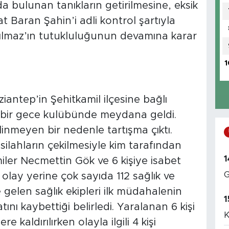
bulunan tanıkların getirilmesine, eksik
 Baran Şahin’i adli kontrol şartıyla
Yılmaz’ın tutukluluğunun devamına karar
1
iantep’in Şehitkamil ilçesine bağlı
 bir gece kulübünde meydana geldi.
linmeyen bir nedenle tartışma çıktı.
silahların çekilmesiyle kim tarafından
1
ler Necmettin Gök ve 6 kişiye isabet
G
e olay yerine çok sayıda 112 sağlık ve
e gelen sağlık ekipleri ilk müdahalenin
1
ı kaybettiği belirledi. Yaralanan 6 kişi
K
e kaldırılırken olayla ilgili 4 kişi