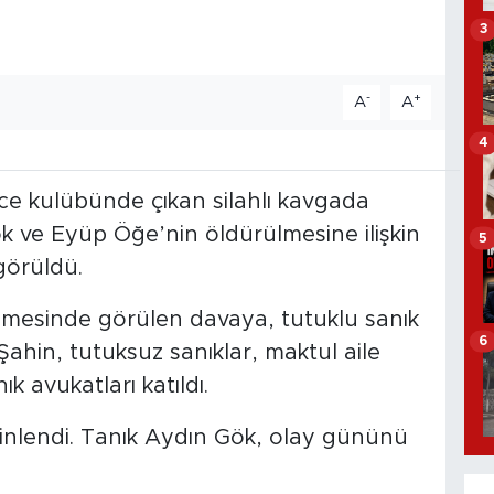
3
-
+
A
A
4
ece kulübünde çıkan silahlı kavgada
 ve Eyüp Öğe’nin öldürülmesine ilişkin
5
görüldü.
mesinde görülen davaya, tutuklu sanık
6
ahin, tutuksuz sanıklar, maktul aile
ık avukatları katıldı.
inlendi. Tanık Aydın Gök, olay gününü