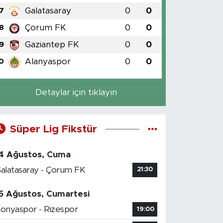
Galatasaray
0
0
7
Çorum FK
0
0
8
Gaziantep FK
0
0
9
Alanyaspor
0
0
0
Detaylar için tıklayın
Süper Lig Fikstür
4 Ağustos, Cuma
alatasaray - Çorum FK
21:30
5 Ağustos, Cumartesi
onyaspor - Rizespor
19:00