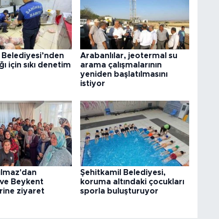
 Belediyesi’nden
Arabanlılar, jeotermal su
ğı için sıkı denetim
arama çalışmalarının
yeniden başlatılmasını
istiyor
ılmaz'dan
Şehitkamil Belediyesi,
 ve Beykent
koruma altındaki çocukları
rine ziyaret
sporla buluşturuyor