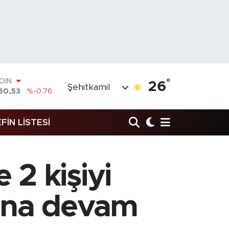
COIN
°
26
Şehitkamil
60,53
%-0.76
AR
143
%0.16
O
FİN LİSTESİ
317
%-0.02
RLİN
463
%0.07
M ALTIN
2 kişiyi
.81
%1.44
T100
99
%70
sına devam