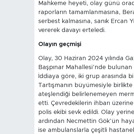
Mahkeme heyeti, olay günü orada 
raporların tamamlanmasına, Berat
serbest kalmasına, sanık Ercan 
vererek davayı erteledi.
Olayın geçmişi
Olay, 30 Haziran 2024 yılında Gaz
Başpınar Mahallesi’nde bulunan
İddiaya göre, iki grup arasında bi
Tartışmanın büyümesiyle birlikte 
ateşlendiği belirlenemeyen mermi
etti. Çevredekilerin ihbarı üzerin
polis ekibi sevk edildi. Olay yerin
ardından Necmettin Gök’ün hayatın
ise ambulanslarla çeşitli hastaneler