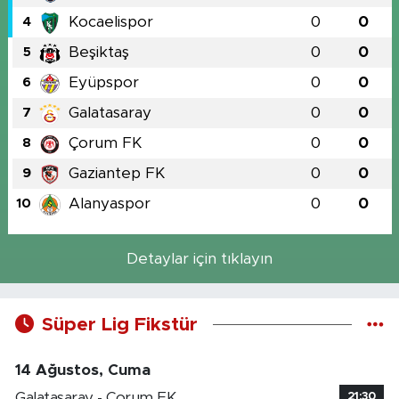
Kocaelispor
0
0
4
Beşiktaş
0
0
5
Eyüpspor
0
0
6
Galatasaray
0
0
7
Çorum FK
0
0
8
Gaziantep FK
0
0
9
Alanyaspor
0
0
10
Detaylar için tıklayın
Süper Lig Fikstür
14 Ağustos, Cuma
Galatasaray - Çorum FK
21:30