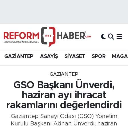
Nöbetçi Eczaneler
Hava Durumu
Trafik Durumu
GAZİANTEP
ASAYİŞ
SİYASET
SPOR
MAGA
Süper Lig Puan Durumu ve Fikstür
GAZIANTEP
Tüm Manşetler
GSO Başkanı Ünverdi,
haziran ayı ihracat
Son Dakika Haberleri
rakamlarını değerlendirdi
Haber Arşivi
Gaziantep Sanayi Odası (GSO) Yönetim
Kurulu Başkanı Adnan Ünverdi, haziran