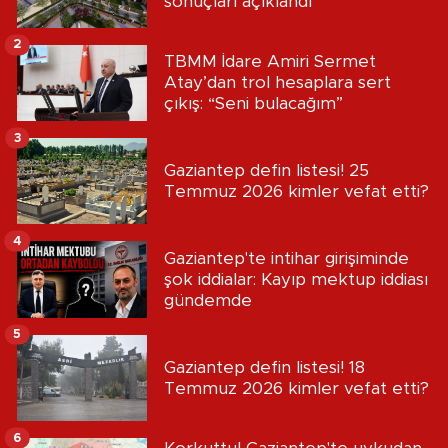
sonuçları açıklandı
2
TBMM İdare Amiri Sermet
Atay’dan trol hesaplara sert
çıkış: “Seni bulacağım”
3
Gaziantep defin listesi! 25
Temmuz 2026 kimler vefat etti?
4
Gaziantep'te intihar girişiminde
şok iddialar: Kayıp mektup iddiası
gündemde
5
Gaziantep defin listesi! 18
Temmuz 2026 kimler vefat etti?
6