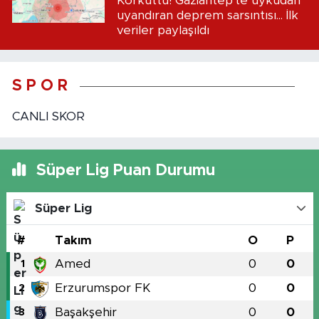
Korkuttu! Gaziantep'te uykudan
uyandıran deprem sarsıntısı... İlk
veriler paylaşıldı
S P O R
CANLI SKOR
Süper Lig Puan Durumu
Süper Lig
#
Takım
O
P
Amed
0
0
1
Erzurumspor FK
0
0
2
Başakşehir
0
0
3