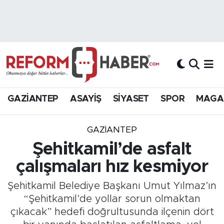
Nöbetçi Eczaneler
Hava Durumu
Trafik Durumu
GAZİANTEP
ASAYİŞ
SİYASET
SPOR
MAGA
Süper Lig Puan Durumu ve Fikstür
GAZIANTEP
Tüm Manşetler
Şehitkamil’de asfalt
çalışmaları hız kesmiyor
Son Dakika Haberleri
Şehitkamil Belediye Başkanı Umut Yılmaz’ın
Haber Arşivi
“Şehitkamil’de yollar sorun olmaktan
çıkacak” hedefi doğrultusunda ilçenin dört