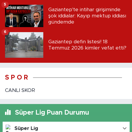
5
Gaziantep'te intihar girişiminde
şok iddialar: Kayıp mektup iddiası
gündemde
6
Gaziantep defin listesi! 18
Temmuz 2026 kimler vefat etti?
S P O R
CANLI SKOR
Süper Lig Puan Durumu
Süper Lig