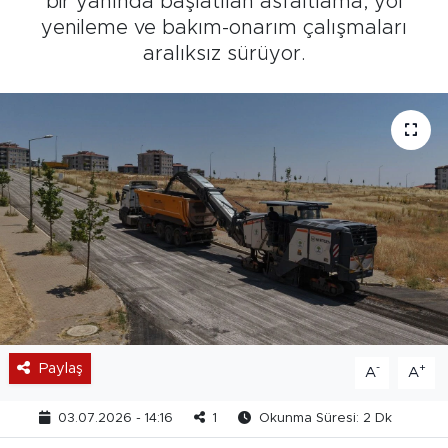
bir yanında başlatılan asfaltlama, yol
yenileme ve bakım-onarım çalışmaları
aralıksız sürüyor.
Paylaş
-
+
A
A
03.07.2026 - 14:16
1
Okunma Süresi: 2 Dk