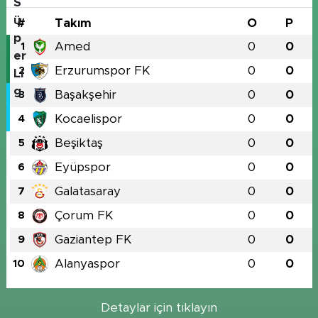
#
Takım
O
P
Amed
0
0
1
Erzurumspor FK
0
0
2
Başakşehir
0
0
3
Kocaelispor
0
0
4
Beşiktaş
0
0
5
Eyüpspor
0
0
6
Galatasaray
0
0
7
Çorum FK
0
0
8
Gaziantep FK
0
0
9
Alanyaspor
0
0
10
Detaylar için tıklayın