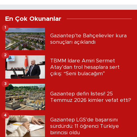
En Çok Okunanlar
1
Gaziantep'te Bahçelievler kura
sonuçları açıklandı
2
TBMM İdare Amiri Sermet
Atay’dan trol hesaplara sert
çıkış: “Seni bulacağım”
3
Gaziantep defin listesi! 25
Temmuz 2026 kimler vefat etti?
4
Gaziantep LGS’de başarısını
sürdürdü: 11 öğrenci Türkiye
birincisi oldu