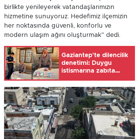
birlikte yenileyerek vatandaşlarımızın
hizmetine sunuyoruz. Hedefimiz ilçemizin
her noktasında güvenli, konforlu ve
modern ulaşım ağını oluşturmak” dedi.
Gaziantep'te dilencilik
denetimi: Duygu
istismarına zabıta
müdahalesi