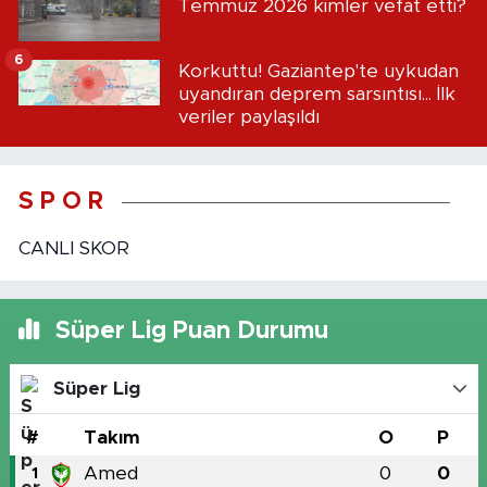
Temmuz 2026 kimler vefat etti?
6
Korkuttu! Gaziantep'te uykudan
uyandıran deprem sarsıntısı... İlk
veriler paylaşıldı
S P O R
CANLI SKOR
Süper Lig Puan Durumu
Süper Lig
#
Takım
O
P
Amed
0
0
1