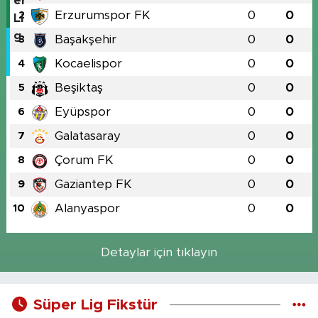
Erzurumspor FK
0
0
2
Başakşehir
0
0
3
Kocaelispor
0
0
4
Beşiktaş
0
0
5
Eyüpspor
0
0
6
Galatasaray
0
0
7
Çorum FK
0
0
8
Gaziantep FK
0
0
9
Alanyaspor
0
0
10
Detaylar için tıklayın
Süper Lig Fikstür