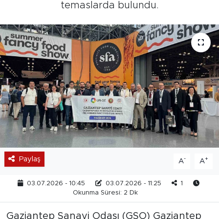
temaslarda bulundu.
Paylaş
-
+
A
A
03.07.2026 - 10:45
03.07.2026 - 11:25
1
Okunma Süresi: 2 Dk
Gaziantep Sanayi Odası (GSO) Gaziantep