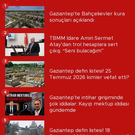
1
Gaziantep'te Bahçelievler kura
sonuçları açıklandı
2
TBMM İdare Amiri Sermet
Atay’dan trol hesaplara sert
çıkış: “Seni bulacağım”
3
Gaziantep defin listesi! 25
Temmuz 2026 kimler vefat etti?
4
Gaziantep'te intihar girişiminde
şok iddialar: Kayıp mektup iddiası
gündemde
5
Gaziantep defin listesi! 18