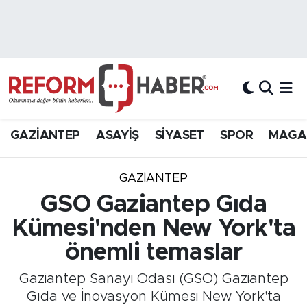
Nöbetçi Eczaneler
Hava Durumu
Trafik Durumu
GAZİANTEP
ASAYİŞ
SİYASET
SPOR
MAGA
Süper Lig Puan Durumu ve Fikstür
GAZIANTEP
Tüm Manşetler
GSO Gaziantep Gıda
Kümesi'nden New York'ta
Son Dakika Haberleri
önemli temaslar
Haber Arşivi
Gaziantep Sanayi Odası (GSO) Gaziantep
Gıda ve İnovasyon Kümesi New York'ta