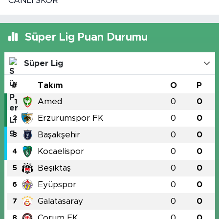
CANLI SKOR
Süper Lig Puan Durumu
Süper Lig
#
Takım
O
P
Amed
0
0
1
Erzurumspor FK
0
0
2
Başakşehir
0
0
3
Kocaelispor
0
0
4
Beşiktaş
0
0
5
Eyüpspor
0
0
6
Galatasaray
0
0
7
Çorum FK
0
0
8