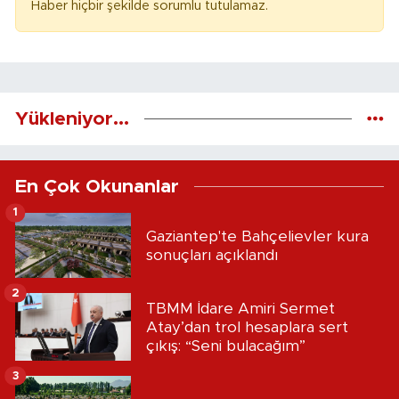
Haber hiçbir şekilde sorumlu tutulamaz.
Yükleniyor...
En Çok Okunanlar
1
Gaziantep'te Bahçelievler kura
sonuçları açıklandı
2
TBMM İdare Amiri Sermet
Atay’dan trol hesaplara sert
çıkış: “Seni bulacağım”
3