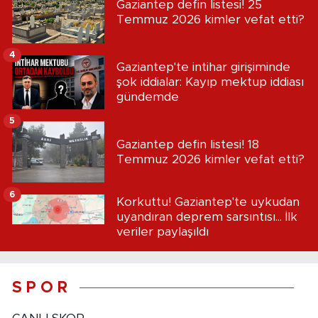
Gaziantep defin listesi! 25
Temmuz 2026 kimler vefat etti?
4
Gaziantep'te intihar girişiminde
şok iddialar: Kayıp mektup iddiası
gündemde
5
Gaziantep defin listesi! 18
Temmuz 2026 kimler vefat etti?
6
Korkuttu! Gaziantep'te uykudan
uyandıran deprem sarsıntısı... İlk
veriler paylaşıldı
S P O R