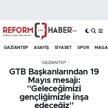
Nöbetçi Eczaneler
Hava Durumu
Trafik Durumu
GAZİANTEP
ASAYİŞ
SİYASET
SPOR
MAGA
Süper Lig Puan Durumu ve Fikstür
GAZIANTEP
Tüm Manşetler
GTB Başkanlarından 19
Mayıs mesajı:
Son Dakika Haberleri
"Geleceğimizi
Haber Arşivi
gençliğimizle inşa
edeceğiz"