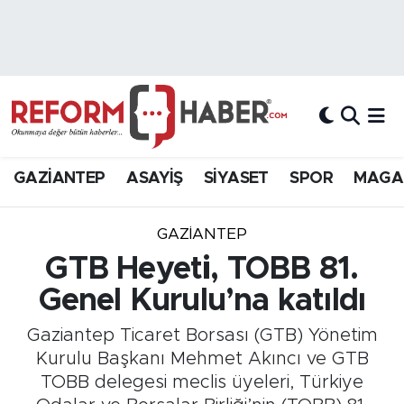
Nöbetçi Eczaneler
Hava Durumu
Trafik Durumu
GAZİANTEP
ASAYİŞ
SİYASET
SPOR
MAGA
Süper Lig Puan Durumu ve Fikstür
GAZIANTEP
Tüm Manşetler
GTB Heyeti, TOBB 81.
Genel Kurulu’na katıldı
Son Dakika Haberleri
Gaziantep Ticaret Borsası (GTB) Yönetim
Haber Arşivi
Kurulu Başkanı Mehmet Akıncı ve GTB
TOBB delegesi meclis üyeleri, Türkiye