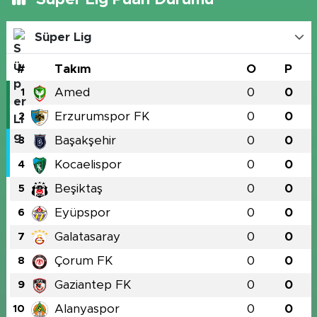
Süper Lig Puan Durumu
Süper Lig
#
Takım
O
P
Amed
0
0
1
Erzurumspor FK
0
0
2
Başakşehir
0
0
3
Kocaelispor
0
0
4
Beşiktaş
0
0
5
Eyüpspor
0
0
6
Galatasaray
0
0
7
Çorum FK
0
0
8
Gaziantep FK
0
0
9
Alanyaspor
0
0
10