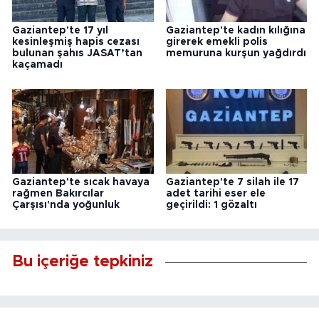
Gaziantep'te 17 yıl
Gaziantep'te kadın kılığına
kesinleşmiş hapis cezası
girerek emekli polis
bulunan şahıs JASAT’tan
memuruna kurşun yağdırdı
kaçamadı
Gaziantep'te sıcak havaya
Gaziantep'te 7 silah ile 17
rağmen Bakırcılar
adet tarihi eser ele
Çarşısı'nda yoğunluk
geçirildi: 1 gözaltı
Bu içeriğe tepkiniz