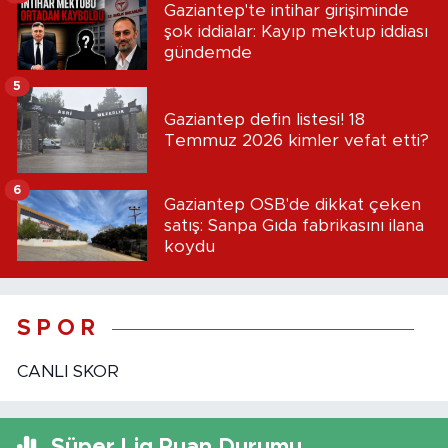
Gaziantep'te intihar girişiminde
şok iddialar: Kayıp mektup iddiası
gündemde
5
Gaziantep defin listesi! 18
Temmuz 2026 kimler vefat etti?
6
Gaziantep OSB'de dikkat çeken
satış: Sanpa Gıda fabrikasını ilana
koydu
S P O R
CANLI SKOR