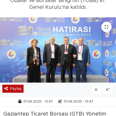
Odalar ve Borsalar Birliği’nin (TOBB) 81.
Genel Kurulu’na katıldı.
Paylaş
-
+
A
A
01.06.2025 - 13:47
01.06.2025 - 13:47
Gaziantep Ticaret Borsası (GTB) Yönetim