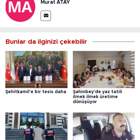
Murat ATAY
Bunlar da ilginizi çekebilir
Şehitkamil'e bir tesis daha
Şahinbey'de yaz tatili
ilmek ilmek üretime
dönüşüyor