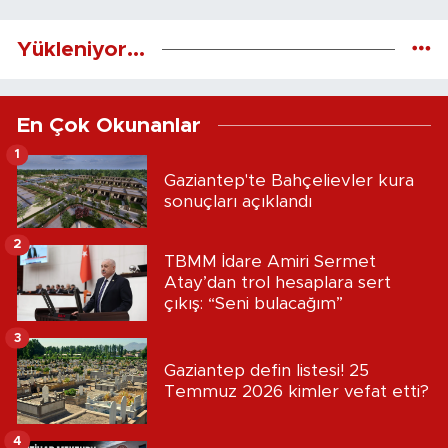
Yükleniyor...
En Çok Okunanlar
1
Gaziantep'te Bahçelievler kura
sonuçları açıklandı
2
TBMM İdare Amiri Sermet
Atay’dan trol hesaplara sert
çıkış: “Seni bulacağım”
3
Gaziantep defin listesi! 25
Temmuz 2026 kimler vefat etti?
4