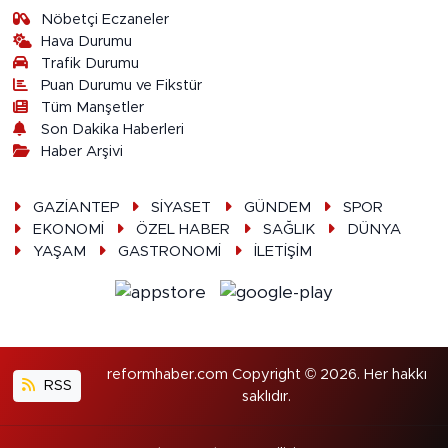
Nöbetçi Eczaneler
Hava Durumu
Trafik Durumu
Puan Durumu ve Fikstür
Tüm Manşetler
Son Dakika Haberleri
Haber Arşivi
GAZİANTEP
SİYASET
GÜNDEM
SPOR
EKONOMİ
ÖZEL HABER
SAĞLIK
DÜNYA
YAŞAM
GASTRONOMİ
İLETİŞİM
reformhaber.com Copyright © 2026. Her hakkı
RSS
saklıdır.