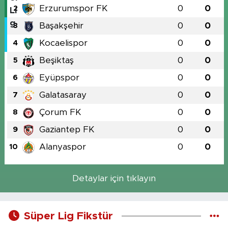
Erzurumspor FK
0
0
2
Başakşehir
0
0
3
Kocaelispor
0
0
4
Beşiktaş
0
0
5
Eyüpspor
0
0
6
Galatasaray
0
0
7
Çorum FK
0
0
8
Gaziantep FK
0
0
9
Alanyaspor
0
0
10
Detaylar için tıklayın
Süper Lig Fikstür