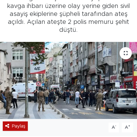
kavga ihbarı üzerine olay yerine giden sivil
asayiş ekiplerine şüpheli tarafından ateş
açıldı. Açılan ateşte 2 polis memuru şehit
düştü.
Paylaş
-
+
A
A