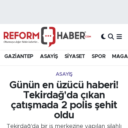
Nöbetçi Eczaneler
Hava Durumu
Trafik Durumu
GAZİANTEP
ASAYİŞ
SİYASET
SPOR
MAGA
Süper Lig Puan Durumu ve Fikstür
ASAYİŞ
Tüm Manşetler
Günün en üzücü haberi!
Tekirdağ'da çıkan
Son Dakika Haberleri
çatışmada 2 polis şehit
Haber Arşivi
oldu
Tekirdağ'da bir iş merkezine yapılan silahlı