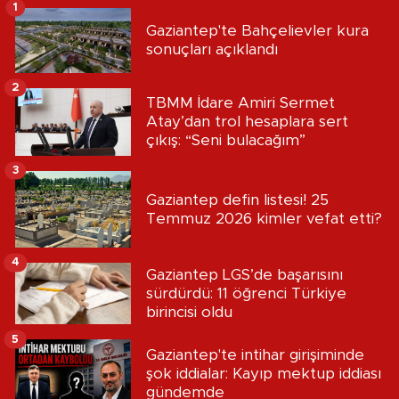
1
Gaziantep'te Bahçelievler kura
sonuçları açıklandı
2
TBMM İdare Amiri Sermet
Atay’dan trol hesaplara sert
çıkış: “Seni bulacağım”
3
Gaziantep defin listesi! 25
Temmuz 2026 kimler vefat etti?
4
Gaziantep LGS’de başarısını
sürdürdü: 11 öğrenci Türkiye
birincisi oldu
5
Gaziantep'te intihar girişiminde
şok iddialar: Kayıp mektup iddiası
gündemde