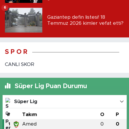
6
Gaziantep defin listesi! 18
Temmuz 2026 kimler vefat etti?
S P O R
CANLI SKOR
Süper Lig Puan Durumu
Süper Lig
#
Takım
O
P
Amed
0
0
1