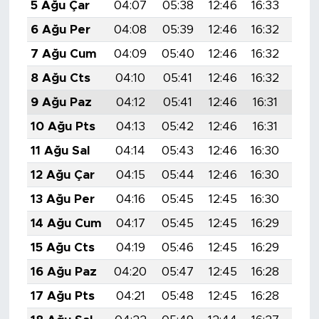
5 Ağu Çar
04:07
05:38
12:46
16:33
19:
6 Ağu Per
04:08
05:39
12:46
16:32
19:
7 Ağu Cum
04:09
05:40
12:46
16:32
19:
8 Ağu Cts
04:10
05:41
12:46
16:32
19:
9 Ağu Paz
04:12
05:41
12:46
16:31
19:
10 Ağu Pts
04:13
05:42
12:46
16:31
19:
11 Ağu Sal
04:14
05:43
12:46
16:30
19:
12 Ağu Çar
04:15
05:44
12:46
16:30
19:
13 Ağu Per
04:16
05:45
12:45
16:30
19:
14 Ağu Cum
04:17
05:45
12:45
16:29
19:
15 Ağu Cts
04:19
05:46
12:45
16:29
19:
16 Ağu Paz
04:20
05:47
12:45
16:28
19:
17 Ağu Pts
04:21
05:48
12:45
16:28
19: