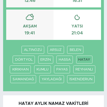
12:46
16:31
AKŞAM
YATSI
19:41
21:04
ALTINÖZÜ
ARSUZ
BELEN
DÖRTYOL
ERZİN
HASSA
HATAY
KIRIKHAN
KUMLU
PAYAS
REYHANLI
SAMANDAĞ
YAYLADAĞI
İSKENDERUN
HATAY AYLIK NAMAZ VAKITLERI