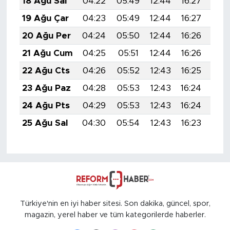
18 Ağu Sal
04:22
05:49
12:44
16:27
19:
19 Ağu Çar
04:23
05:49
12:44
16:27
19:
20 Ağu Per
04:24
05:50
12:44
16:26
19:
21 Ağu Cum
04:25
05:51
12:44
16:26
19:
22 Ağu Cts
04:26
05:52
12:43
16:25
19:
23 Ağu Paz
04:28
05:53
12:43
16:24
19:
24 Ağu Pts
04:29
05:53
12:43
16:24
19:
25 Ağu Sal
04:30
05:54
12:43
16:23
19:
Türkiye'nin en iyi haber sitesi. Son dakika, güncel, spor,
magazin, yerel haber ve tüm kategorilerde haberler.