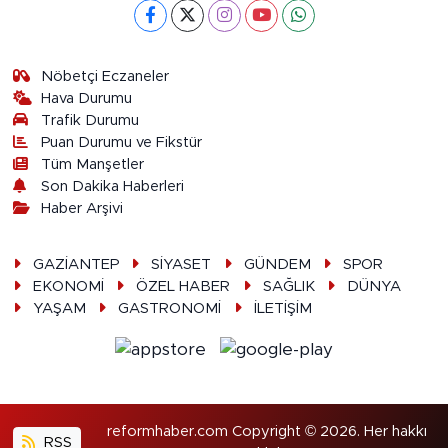
Nöbetçi Eczaneler
Hava Durumu
Trafik Durumu
Puan Durumu ve Fikstür
Tüm Manşetler
Son Dakika Haberleri
Haber Arşivi
GAZİANTEP
SİYASET
GÜNDEM
SPOR
EKONOMİ
ÖZEL HABER
SAĞLIK
DÜNYA
YAŞAM
GASTRONOMİ
İLETİŞİM
reformhaber.com Copyright © 2026. Her hakkı
RSS