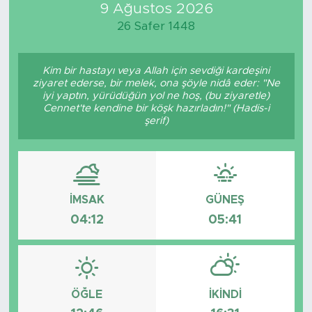
9 Ağustos 2026
26 Safer 1448
Kim bir hastayı veya Allah için sevdiği kardeşini
ziyaret ederse, bir melek, ona şöyle nidâ eder: "Ne
iyi yaptın, yürüdüğün yol ne hoş, (bu ziyaretle)
Cennet'te kendine bir köşk hazırladın!" (Hadis-i
şerif)
İMSAK
GÜNEŞ
04:12
05:41
ÖĞLE
İKINDI