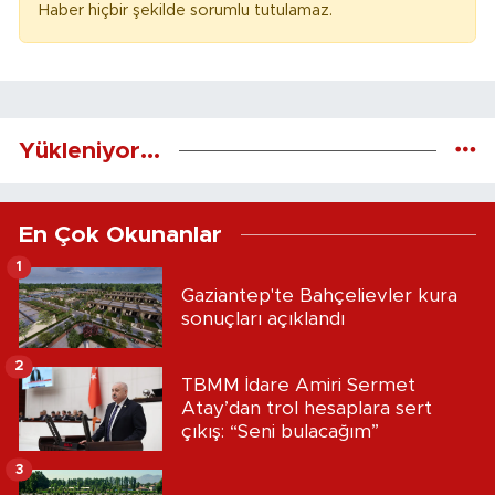
Haber hiçbir şekilde sorumlu tutulamaz.
Yükleniyor...
En Çok Okunanlar
1
Gaziantep'te Bahçelievler kura
sonuçları açıklandı
2
TBMM İdare Amiri Sermet
Atay’dan trol hesaplara sert
çıkış: “Seni bulacağım”
3