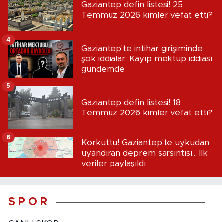
Gaziantep defin listesi! 25
Temmuz 2026 kimler vefat etti?
4
Gaziantep'te intihar girişiminde
şok iddialar: Kayıp mektup iddiası
gündemde
5
Gaziantep defin listesi! 18
Temmuz 2026 kimler vefat etti?
6
Korkuttu! Gaziantep'te uykudan
uyandıran deprem sarsıntısı... İlk
veriler paylaşıldı
S P O R