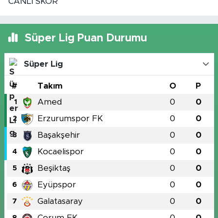
CANLI SKOR
Süper Lig Puan Durumu
Süper Lig
#
Takım
O
P
Amed
0
0
1
Erzurumspor FK
0
0
2
Başakşehir
0
0
3
Kocaelispor
0
0
4
Beşiktaş
0
0
5
Eyüpspor
0
0
6
Galatasaray
0
0
7
Çorum FK
0
0
8