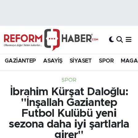
Nöbetçi Eczaneler
Hava Durumu
Trafik Durumu
GAZİANTEP
ASAYİŞ
SİYASET
SPOR
MAGA
Süper Lig Puan Durumu ve Fikstür
SPOR
Tüm Manşetler
İbrahim Kürşat Daloğlu:
"İnşallah Gaziantep
Son Dakika Haberleri
Futbol Kulübü yeni
Haber Arşivi
sezona daha iyi şartlarla
girer"