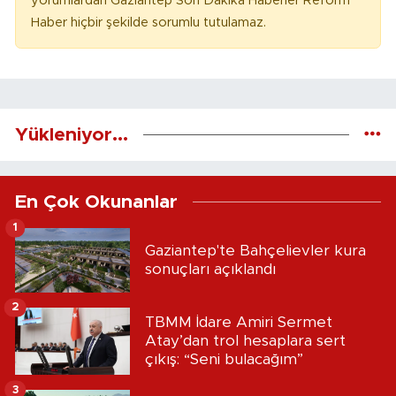
yorumlardan Gaziantep Son Dakika Haberler Reform
Haber hiçbir şekilde sorumlu tutulamaz.
Yükleniyor...
En Çok Okunanlar
1
Gaziantep'te Bahçelievler kura
sonuçları açıklandı
2
TBMM İdare Amiri Sermet
Atay’dan trol hesaplara sert
çıkış: “Seni bulacağım”
3