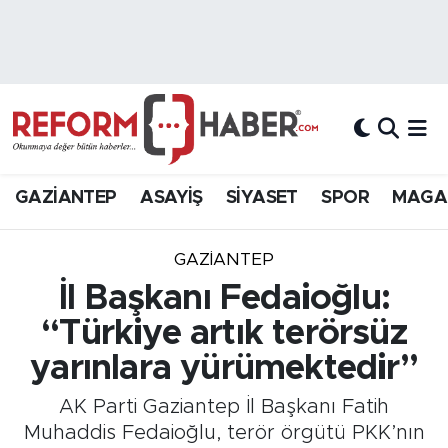
Nöbetçi Eczaneler
Hava Durumu
Trafik Durumu
GAZİANTEP
ASAYİŞ
SİYASET
SPOR
MAGA
Süper Lig Puan Durumu ve Fikstür
GAZIANTEP
Tüm Manşetler
İl Başkanı Fedaioğlu:
“Türkiye artık terörsüz
Son Dakika Haberleri
yarınlara yürümektedir”
Haber Arşivi
AK Parti Gaziantep İl Başkanı Fatih
Muhaddis Fedaioğlu, terör örgütü PKK’nın