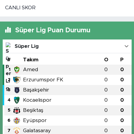
CANLI SKOR
Süper Lig Puan Durumu
Süper Lig
#
Takım
O
P
Amed
0
0
1
Erzurumspor FK
0
0
2
Başakşehir
0
0
3
Kocaelispor
0
0
4
Beşiktaş
0
0
5
Eyüpspor
0
0
6
Galatasaray
0
0
7