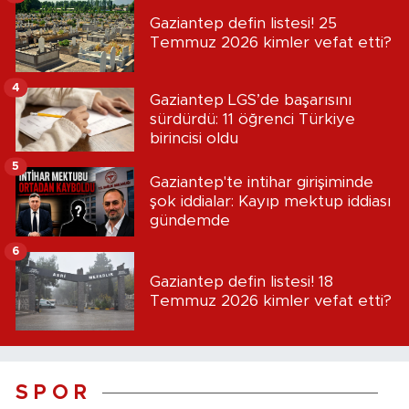
Gaziantep defin listesi! 25
Temmuz 2026 kimler vefat etti?
4
Gaziantep LGS’de başarısını
sürdürdü: 11 öğrenci Türkiye
birincisi oldu
5
Gaziantep'te intihar girişiminde
şok iddialar: Kayıp mektup iddiası
gündemde
6
Gaziantep defin listesi! 18
Temmuz 2026 kimler vefat etti?
S P O R