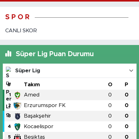
S P O R
CANLI SKOR
Süper Lig Puan Durumu
Süper Lig
#
Takım
O
P
Amed
0
0
1
Erzurumspor FK
0
0
2
Başakşehir
0
0
3
Kocaelispor
0
0
4
Beşiktaş
0
0
5