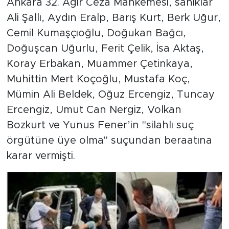
Ankara 32. Ağır Ceza Mahkemesi, sanıklar
Ali Şallı, Aydın Eralp, Barış Kurt, Berk Uğur,
Cemil Kumaşçıoğlu, Doğukan Bağcı,
Doğuşcan Uğurlu, Ferit Çelik, İsa Aktaş,
Koray Erbakan, Muammer Çetinkaya,
Muhittin Mert Koçoğlu, Mustafa Koç,
Mümin Ali Beldek, Oğuz Ercengiz, Tuncay
Ercengiz, Umut Can Nergiz, Volkan
Bozkurt ve Yunus Fener’in "silahlı suç
örgütüne üye olma" suçundan beraatına
karar vermişti.