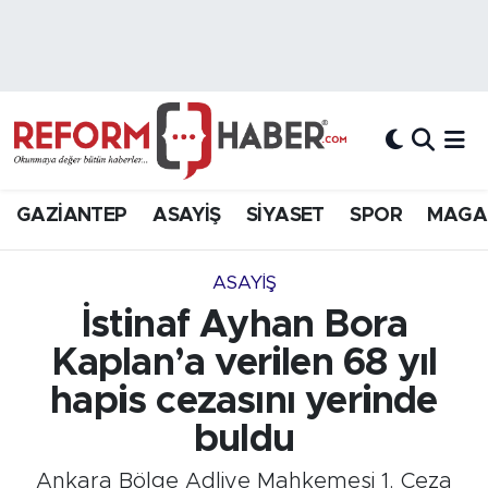
Nöbetçi Eczaneler
Hava Durumu
Trafik Durumu
GAZİANTEP
ASAYİŞ
SİYASET
SPOR
MAGA
Süper Lig Puan Durumu ve Fikstür
ASAYİŞ
Tüm Manşetler
İstinaf Ayhan Bora
Kaplan’a verilen 68 yıl
Son Dakika Haberleri
hapis cezasını yerinde
Haber Arşivi
buldu
Ankara Bölge Adliye Mahkemesi 1. Ceza