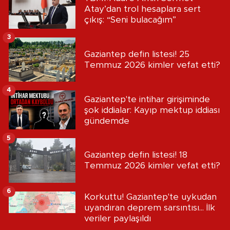
Atay’dan trol hesaplara sert
çıkış: “Seni bulacağım”
3
Gaziantep defin listesi! 25
Temmuz 2026 kimler vefat etti?
4
Gaziantep'te intihar girişiminde
şok iddialar: Kayıp mektup iddiası
gündemde
5
Gaziantep defin listesi! 18
Temmuz 2026 kimler vefat etti?
6
Korkuttu! Gaziantep'te uykudan
uyandıran deprem sarsıntısı... İlk
veriler paylaşıldı