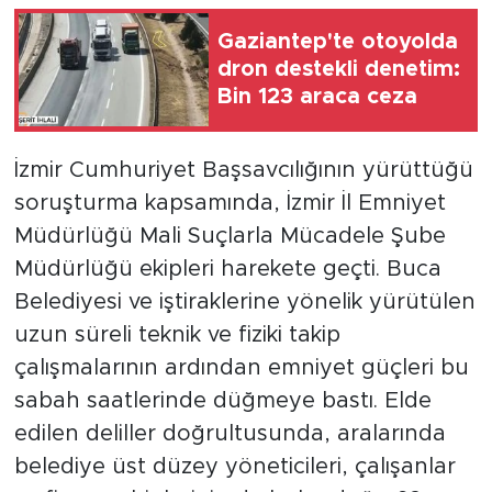
Gaziantep'te otoyolda
dron destekli denetim:
Bin 123 araca ceza
İzmir Cumhuriyet Başsavcılığının yürüttüğü
soruşturma kapsamında, İzmir İl Emniyet
Müdürlüğü Mali Suçlarla Mücadele Şube
Müdürlüğü ekipleri harekete geçti. Buca
Belediyesi ve iştiraklerine yönelik yürütülen
uzun süreli teknik ve fiziki takip
çalışmalarının ardından emniyet güçleri bu
sabah saatlerinde düğmeye bastı. Elde
edilen deliller doğrultusunda, aralarında
belediye üst düzey yöneticileri, çalışanlar