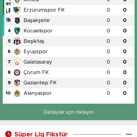
Erzurumspor FK
0
0
2
Başakşehir
0
0
3
Kocaelispor
0
0
4
Beşiktaş
0
0
5
Eyüpspor
0
0
6
Galatasaray
0
0
7
Çorum FK
0
0
8
Gaziantep FK
0
0
9
Alanyaspor
0
0
10
Detaylar için tıklayın
Süper Lig Fikstür