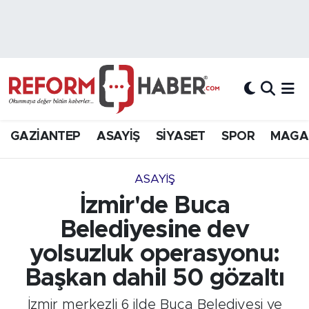
Nöbetçi Eczaneler
Hava Durumu
Trafik Durumu
GAZİANTEP
ASAYİŞ
SİYASET
SPOR
MAGA
Süper Lig Puan Durumu ve Fikstür
ASAYİŞ
Tüm Manşetler
İzmir'de Buca
Belediyesine dev
Son Dakika Haberleri
yolsuzluk operasyonu:
Haber Arşivi
Başkan dahil 50 gözaltı
İzmir merkezli 6 ilde Buca Belediyesi ve