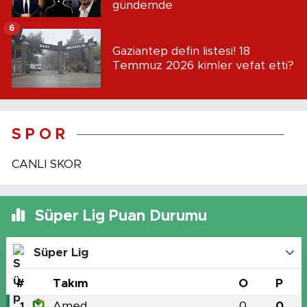
gündemde
6
Gaziantep defin listesi! 18
Temmuz 2026 kimler vefat etti?
S P O R
CANLI SKOR
Süper Lig Puan Durumu
Süper Lig
#
Takım
O
P
Amed
0
0
1