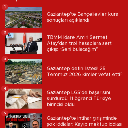
1
Gaziantep'te Bahçelievler kura
sonuçları açıklandı
2
TBMM İdare Amiri Sermet
Atay’dan trol hesaplara sert
çıkış: “Seni bulacağım”
3
Gaziantep defin listesi! 25
Temmuz 2026 kimler vefat etti?
4
Gaziantep LGS’de başarısını
sürdürdü: 11 öğrenci Türkiye
birincisi oldu
5
Gaziantep'te intihar girişiminde
şok iddialar: Kayıp mektup iddiası