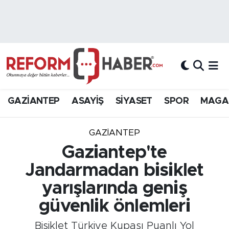
Nöbetçi Eczaneler
Hava Durumu
Trafik Durumu
GAZİANTEP
ASAYİŞ
SİYASET
SPOR
MAGA
Süper Lig Puan Durumu ve Fikstür
GAZIANTEP
Tüm Manşetler
Gaziantep'te
Jandarmadan bisiklet
Son Dakika Haberleri
yarışlarında geniş
Haber Arşivi
güvenlik önlemleri
Bisiklet Türkiye Kupası Puanlı Yol