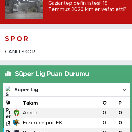
Gaziantep defin listesi! 18
Temmuz 2026 kimler vefat etti?
S P O R
CANLI SKOR
Süper Lig Puan Durumu
Süper Lig
#
Takım
O
P
Amed
0
0
1
Erzurumspor FK
0
0
2