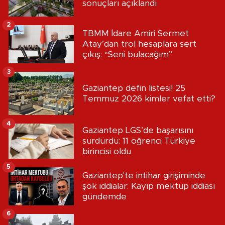
sonuçları açıklandı
2
TBMM İdare Amiri Sermet
Atay’dan trol hesaplara sert
çıkış: “Seni bulacağım”
3
Gaziantep defin listesi! 25
Temmuz 2026 kimler vefat etti?
4
Gaziantep LGS’de başarısını
sürdürdü: 11 öğrenci Türkiye
birincisi oldu
5
Gaziantep'te intihar girişiminde
şok iddialar: Kayıp mektup iddiası
gündemde
6