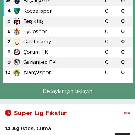
Başakşehir
0
0
3
Kocaelispor
0
0
4
Beşiktaş
0
0
5
Eyüpspor
0
0
6
Galatasaray
0
0
7
Çorum FK
0
0
8
Gaziantep FK
0
0
9
Alanyaspor
0
0
10
Detaylar için tıklayın
Süper Lig Fikstür
14 Ağustos, Cuma