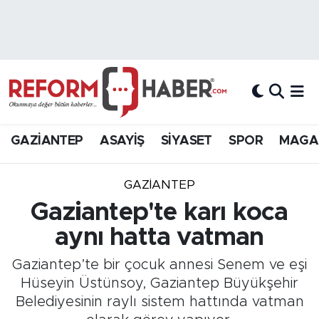
Nöbetçi Eczaneler
Hava Durumu
Trafik Durumu
GAZİANTEP
ASAYİŞ
SİYASET
SPOR
MAGA
Süper Lig Puan Durumu ve Fikstür
GAZIANTEP
Tüm Manşetler
Gaziantep'te karı koca
aynı hatta vatman
Son Dakika Haberleri
Gaziantep’te bir çocuk annesi Senem ve eşi
Haber Arşivi
Hüseyin Üstünsoy, Gaziantep Büyükşehir
Belediyesinin raylı sistem hattında vatman