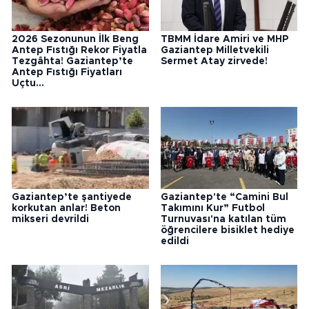
2026 Sezonunun İlk Beng
TBMM İdare Amiri ve MHP
Antep Fıstığı Rekor Fiyatla
Gaziantep Milletvekili
Tezgâhta! Gaziantep’te
Sermet Atay zirvede!
Antep Fıstığı Fiyatları
Uçtu...
Gaziantep’te şantiyede
Gaziantep'te “Camini Bul
korkutan anlar! Beton
Takımını Kur” Futbol
mikseri devrildi
Turnuvası'na katılan tüm
öğrencilere bisiklet hediye
edildi