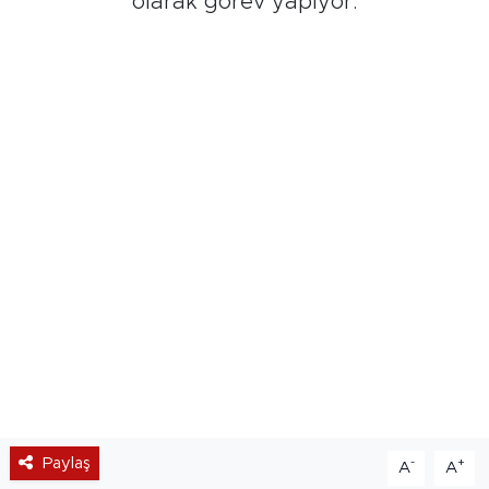
olarak görev yapıyor.
Paylaş
-
+
A
A