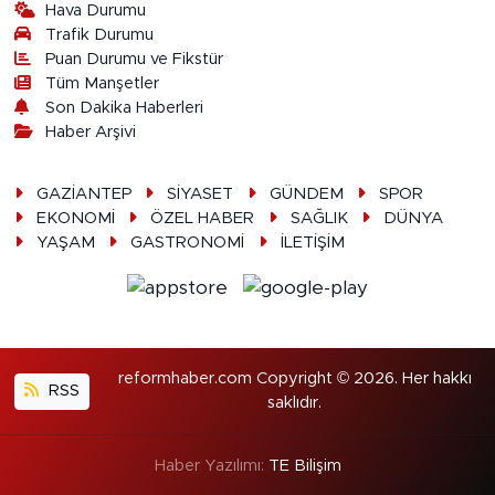
Hava Durumu
Trafik Durumu
Puan Durumu ve Fikstür
Tüm Manşetler
Son Dakika Haberleri
Haber Arşivi
GAZİANTEP
SİYASET
GÜNDEM
SPOR
EKONOMİ
ÖZEL HABER
SAĞLIK
DÜNYA
YAŞAM
GASTRONOMİ
İLETİŞİM
reformhaber.com Copyright © 2026. Her hakkı
RSS
saklıdır.
Haber Yazılımı:
TE Bilişim