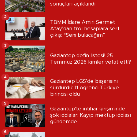
sonuçları açıklandı
2
TBMM İdare Amiri Sermet
Atay’dan trol hesaplara sert
çıkış: “Seni bulacağım”
3
Gaziantep defin listesi! 25
Temmuz 2026 kimler vefat etti?
4
Gaziantep LGS’de başarısını
sürdürdü: 11 öğrenci Türkiye
birincisi oldu
5
Gaziantep'te intihar girişiminde
şok iddialar: Kayıp mektup iddiası
gündemde
6