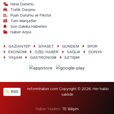
Hava Durumu
Trafik Durumu
Puan Durumu ve Fikstür
Tüm Manşetler
Son Dakika Haberleri
Haber Arşivi
GAZİANTEP
SİYASET
GÜNDEM
SPOR
EKONOMİ
ÖZEL HABER
SAĞLIK
DÜNYA
YAŞAM
GASTRONOMİ
İLETİŞİM
reformhaber.com Copyright © 2026. Her hakkı
RSS
saklıdır.
Haber Yazılımı:
TE Bilişim