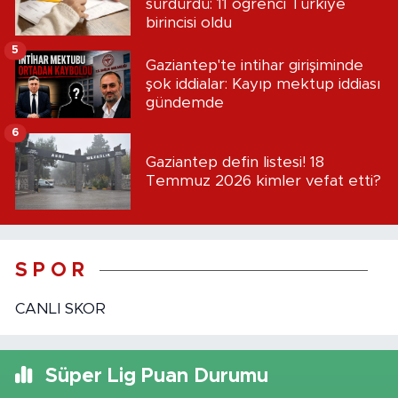
sürdürdü: 11 öğrenci Türkiye
birincisi oldu
5
Gaziantep'te intihar girişiminde
şok iddialar: Kayıp mektup iddiası
gündemde
6
Gaziantep defin listesi! 18
Temmuz 2026 kimler vefat etti?
S P O R
CANLI SKOR
Süper Lig Puan Durumu