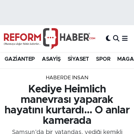
Nöbetçi Eczaneler
Hava Durumu
Trafik Durumu
GAZİANTEP
ASAYİŞ
SİYASET
SPOR
MAGA
Süper Lig Puan Durumu ve Fikstür
HABERDE INSAN
Tüm Manşetler
Kediye Heimlich
manevrası yaparak
Son Dakika Haberleri
hayatını kurtardı... O anlar
Haber Arşivi
kamerada
Samsun’da bir vatandaş, yediği kemikli