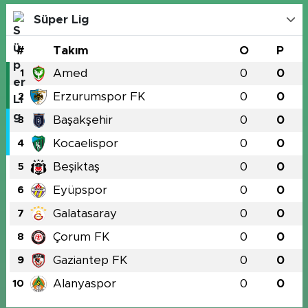
Süper Lig
#
Takım
O
P
Amed
0
0
1
Erzurumspor FK
0
0
2
Başakşehir
0
0
3
Kocaelispor
0
0
4
Beşiktaş
0
0
5
Eyüpspor
0
0
6
Galatasaray
0
0
7
Çorum FK
0
0
8
Gaziantep FK
0
0
9
Alanyaspor
0
0
10