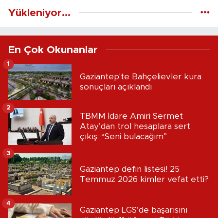
Yükleniyor...
En Çok Okunanlar
1
Gaziantep'te Bahçelievler kura
sonuçları açıklandı
2
TBMM İdare Amiri Sermet
Atay’dan trol hesaplara sert
çıkış: “Seni bulacağım”
3
Gaziantep defin listesi! 25
Temmuz 2026 kimler vefat etti?
4
Gaziantep LGS’de başarısını