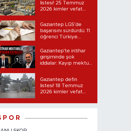
listesi! 25 Temmuz
2026 kimler vefat
etti?
Gaziantep LGS’de
başarısını sürdürdü: 11
öğrenci Türkiye
birincisi oldu
Gaziantep'te intihar
girişiminde şok
iddialar: Kayıp mektup
iddiası gündemde
Gaziantep defin
listesi! 18 Temmuz
2026 kimler vefat
etti?
S P O R
CANLI SKOR