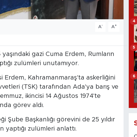
4
-
+
A
A
5
 75 yaşındaki gazi Cuma Erdem, Rumların
tığı zulümleri unutamıyor.
6
si Erdem, Kahramanmaraş'ta askerliğini
vetleri (TSK) tarafından Ada'ya barış ve
emmuz, ikincisi 14 Ağustos 1974'te
nda görev aldı.
i Şube Başkanlığı görevini de 25 yıldır
yaptığı zulümleri anlattı.