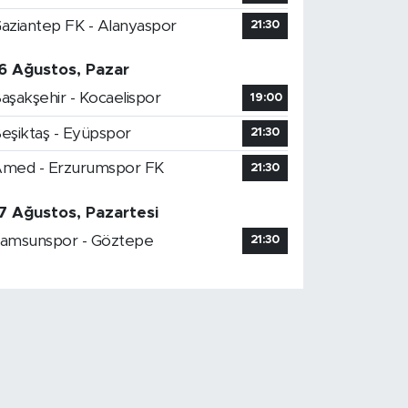
aziantep FK - Alanyaspor
21:30
6 Ağustos, Pazar
aşakşehir - Kocaelispor
19:00
eşiktaş - Eyüpspor
21:30
med - Erzurumspor FK
21:30
7 Ağustos, Pazartesi
amsunspor - Göztepe
21:30