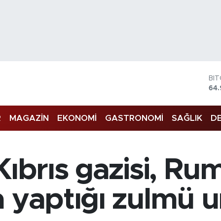
DO
47
EU
55
R
MAGAZİN
EKONOMİ
GASTRONOMİ
SAĞLIK
DE
ST
64,
GR
66
Bİ
Kıbrıs gazisi, Ru
13.
BI
64.
a yaptığı zulmü 