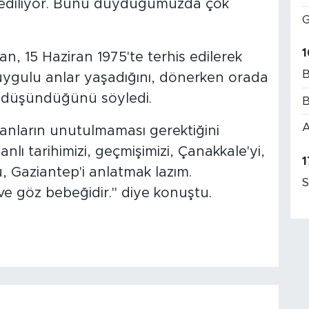
t ediliyor. Bunu duyduğumuzda çok
G
1
an, 15 Haziran 1975'te terhis edilerek
B
ygulu anlar yaşadığını, dönerken orada
ı düşündüğünü söyledi.
B
A
lanların unutulmaması gerektiğini
lı tarihimizi, geçmişimizi, Çanakkale'yi,
1
, Gaziantep'i anlatmak lazım.
S
ve göz bebeğidir." diye konuştu.