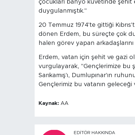
çocukları banyo küvetinde şehi
duygulanmıştık."
20 Temmuz 1974'te gittiği Kıbrıs't
dönen Erdem, bu süreçte çok du
halen görev yapan arkadaşların
Erdem, vatan için şehit ve gazi o
vurgulayarak, "Gençlerimize bu şan
Sarıkamış'ı, Dumlupınar'ın ruhunu
Gençlerimiz bu vatanın geleceği 
Kaynak:
AA
EDITÖR HAKKINDA