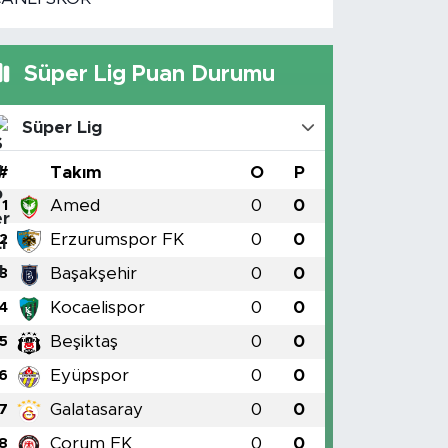
Süper Lig Puan Durumu
Süper Lig
#
Takım
O
P
Amed
0
0
1
Erzurumspor FK
0
0
2
Başakşehir
0
0
3
Kocaelispor
0
0
4
Beşiktaş
0
0
5
Eyüpspor
0
0
6
Galatasaray
0
0
7
Çorum FK
0
0
8