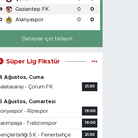
Gaziantep FK
0
0
9
Alanyaspor
0
0
0
Detaylar için tıklayın
Süper Lig Fikstür
4 Ağustos, Cuma
alatasaray - Çorum FK
21:30
5 Ağustos, Cumartesi
onyaspor - Rizespor
19:00
asımpaşa - Trabzonspor
19:00
ençlerbirliği S.K. - Fenerbahçe
21:30