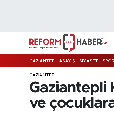
Nöbetçi Eczaneler
Hava Durumu
Trafik Durumu
Süper Lig Puan Durumu ve Fikstür
GAZİANTEP
ASAYİŞ
SİYASET
SPO
Tüm Manşetler
GAZIANTEP
Gaziantepli 
Son Dakika Haberleri
Haber Arşivi
ve çocuklar