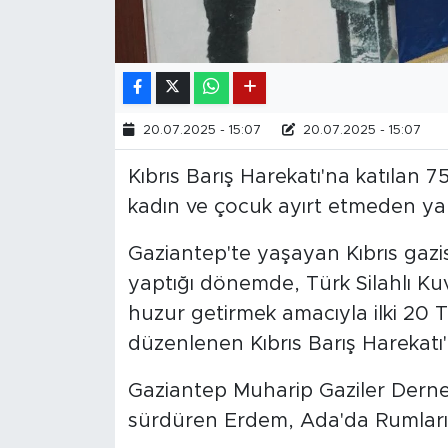
20.07.2025 - 15:07
20.07.2025 - 15:07
Kıbrıs Barış Harekatı'na katılan
kadın ve çocuk ayırt etmeden yap
Gaziantep'te yaşayan Kıbrıs gazi
yaptığı dönemde, Türk Silahlı Kuv
huzur getirmek amacıyla ilki 20 T
düzenlenen Kıbrıs Barış Harekatı'
Gaziantep Muharip Gaziler Derneğ
sürdüren Erdem, Ada'da Rumların 