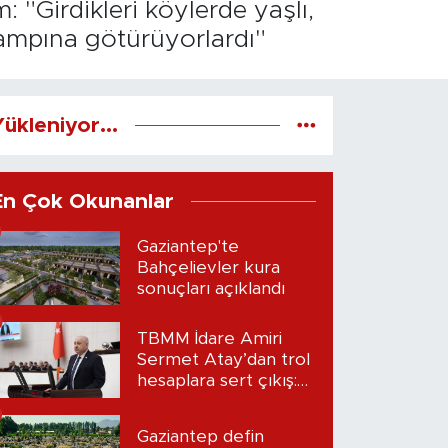
"Girdikleri köylerde yaşlı,
kampına götürüyorlardı"
ükleniyor...
En Çok Okunanlar
Gaziantep'te
Bahçelievler kura
sonuçları açıklandı
TBMM İdare Amiri
Sermet Atay’dan trol
hesaplara sert çıkış:
“Seni bulacağım”
Gaziantep defin