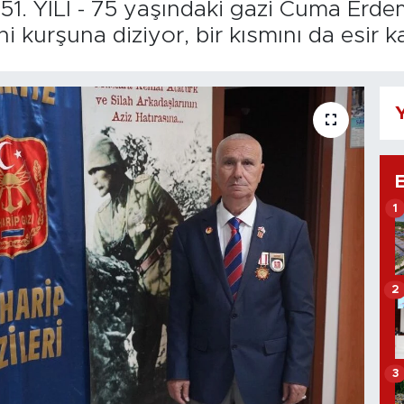
. YILI - 75 yaşındaki gazi Cuma Erdem: 
kurşuna diziyor, bir kısmını da esir 
Y
1
2
3