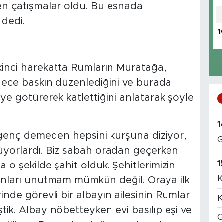
en çatışmalar oldu. Bu esnada
 dedi.
1
kinci harekatta Rumların Muratağa,
e gece baskın düzenlediğini ve burada
eye götürerek katlettiğini anlatarak şöyle
1
, genç demeden hepsini kurşuna diziyor,
G
rüyorlardı. Biz sabah oradan geçerken
1
a o şekilde şahit olduk. Şehitlerimizin
K
 o anları unutmam mümkün değil. Oraya ilk
rinde görevli bir albayın ailesinin Rumlar
K
ştik. Albay nöbetteyken evi basılıp eşi ve
G