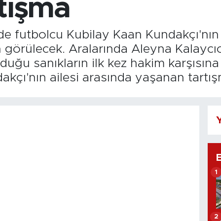
rtışma
de futbolcu Kubilay Kaan Kundakçı'nın 
 görülecek. Aralarında Aleyna Kalaycıo
unduğu sanıkların ilk kez hakim karşısı
kçı'nın ailesi arasında yaşanan tartış
Y
1
2