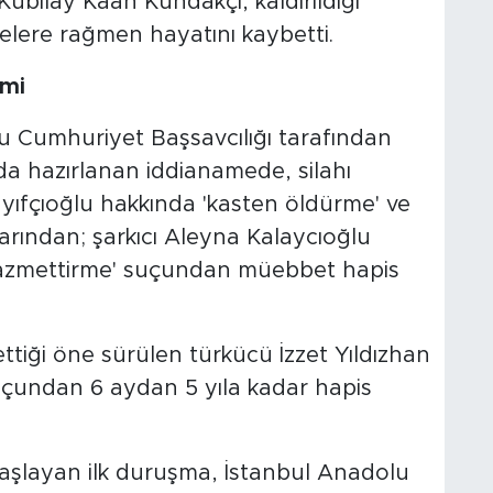
ubilay Kaan Kundakçı, kaldırıldığı
lere rağmen hayatını kaybetti.
emi
u Cumhuriyet Başsavcılığı tarafından
 hazırlanan iddianamede, silahı
dayıfçıoğlu hakkında 'kasten öldürme' ve
arından; şarkıcı Aleyna Kalaycıoğlu
 azmettirme' suçundan müebbet hapis
ttiği öne sürülen türkücü İzzet Yıldızhan
uçundan 6 aydan 5 yıla kadar hapis
 başlayan ilk duruşma, İstanbul Anadolu