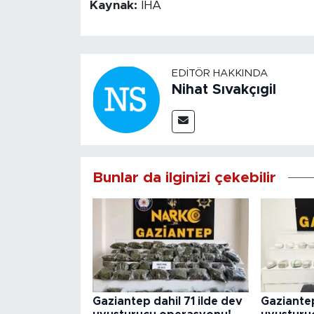
Kaynak:
İHA
EDITÖR HAKKINDA
Nihat Sıvakçıgil
Bunlar da ilginizi çekebilir
Gaziantep dahil 71 ilde dev
Gaziantep