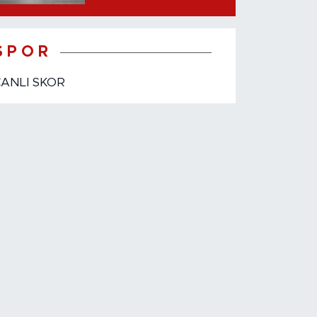
etti?
S P O R
CANLI SKOR