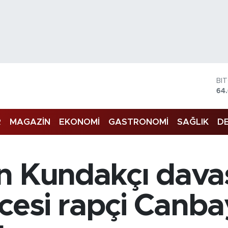
DO
47
EU
55
R
MAGAZİN
EKONOMİ
GASTRONOMİ
SAĞLIK
DE
ST
64
GR
65
Bİ
n Kundakçı dava
13
BI
64
esi rapçi Canbay