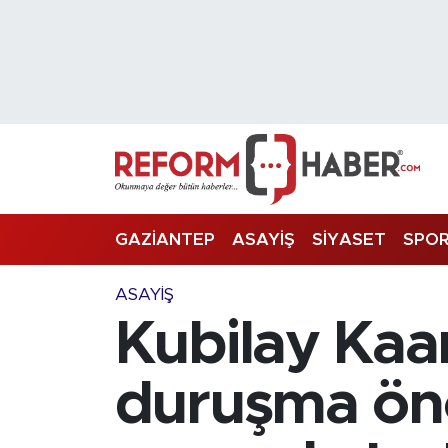
Nöbetçi Eczaneler
Hava Durumu
Trafik Durumu
Süper Lig Puan Durumu ve Fikstür
GAZİANTEP
ASAYİŞ
SİYASET
SPO
Tüm Manşetler
ASAYİŞ
Kubilay Kaa
Son Dakika Haberleri
Haber Arşivi
duruşma önc