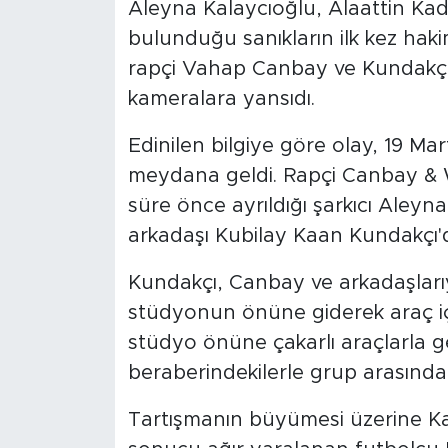
Aleyna Kalaycıoğlu, Alaattin Kada
bulunduğu sanıkların ilk kez hak
rapçi Vahap Canbay ve Kundakçı'
kameralara yansıdı.
Edinilen bilgiye göre olay, 19 Mar
meydana geldi. Rapçi Canbay &
süre önce ayrıldığı şarkıcı Aleyn
arkadaşı Kubilay Kaan Kundakçı'd
Kundakçı, Canbay ve arkadaşları
stüdyonun önüne giderek araç iç
stüdyo önüne çakarlı araçlarla g
beraberindekilerle grup arasında t
Tartışmanın büyümesi üzerine Ka