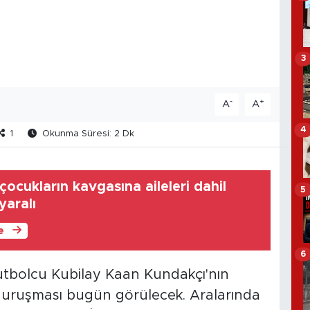
3
-
+
A
A
4
1
Okunma Süresi: 2 Dk
çocukların kavgasına aileleri dahil
5
yaralı
le
6
utbolcu Kubilay Kaan Kundakçı'nın
k duruşması bugün görülecek. Aralarında