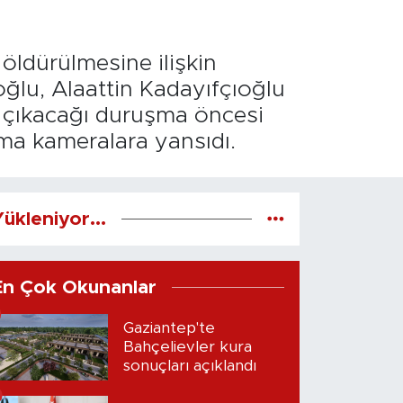
öldürülmesine ilişkin
ğlu, Alaattin Kadayıfçıoğlu
na çıkacağı duruşma öncesi
ma kameralara yansıdı.
ükleniyor...
En Çok Okunanlar
Gaziantep'te
Bahçelievler kura
sonuçları açıklandı