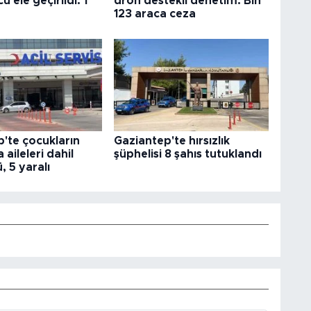
 ele geçirildi: 1
dron destekli denetim: Bin
123 araca ceza
'te çocukların
Gaziantep'te hırsızlık
aileleri dahil
şüphelisi 8 şahıs tutuklandı
ü, 5 yaralı