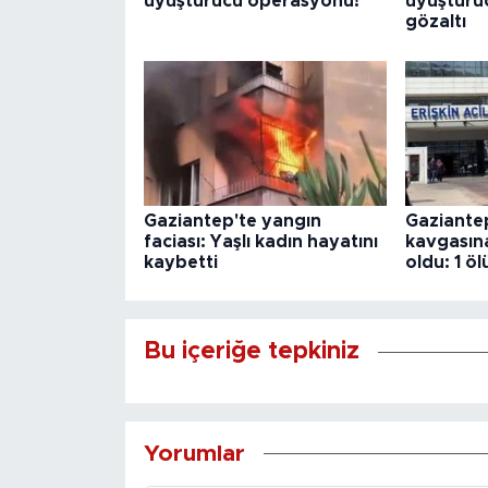
uyuşturucu operasyonu!
uyuşturucu
gözaltı
Gaziantep'te yangın
Gaziantep
faciası: Yaşlı kadın hayatını
kavgasına 
kaybetti
oldu: 1 öl
Bu içeriğe tepkiniz
Yorumlar