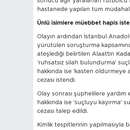
sonucu ağır yaralanan futbolcu K
hastanede yapılan tüm müdahale
Ünlü isimlere müebbet hapis ist
Olayın ardından İstanbul Anadol
yürütülen soruşturma kapsamında
ateşlediği belirtilen Alaattin Ka
'ruhsatsız silah bulundurma' suçl
hakkında ise 'kasten öldürmeye
cezası istendi.
Olay sonrası şüphelilere yardım e
hakkında ise 'suçluyu kayırma' s
cezası talep edildi.
Kimlik tespitlerinin yapılmasıyla