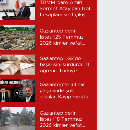
TBMM İdare Amiri
Sermet Atay’dan trol
hesaplara sert çıkış:
“Seni bulacağım”
Gaziantep defin
listesi! 25 Temmuz
2026 kimler vefat
etti?
Gaziantep LGS’de
başarısını sürdürdü: 11
öğrenci Türkiye
birincisi oldu
Gaziantep'te intihar
girişiminde şok
iddialar: Kayıp mektup
iddiası gündemde
Gaziantep defin
listesi! 18 Temmuz
2026 kimler vefat