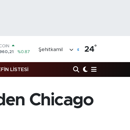
°
TCOIN
24
Şehitkamil
960,21
%0.87
LAR
,7436
%0.18
FİN LİSTESİ
RO
,2510
%0.32
ERLİN
4811
%0.38
AM ALTIN
den Chicago
48.99
%2.59
ST100
779
%-14