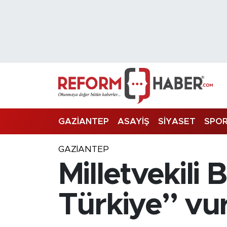
Nöbetçi Eczaneler
Hava Durumu
Trafik Durumu
Süper Lig Puan Durumu ve Fikstür
GAZİANTEP
ASAYİŞ
SİYASET
SPO
Tüm Manşetler
GAZIANTEP
Milletvekili
Son Dakika Haberleri
Haber Arşivi
Türkiye” vur