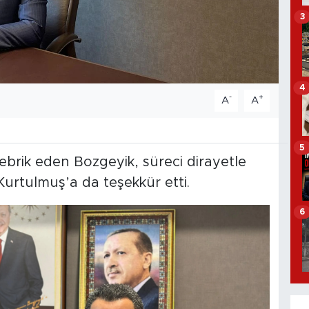
3
4
-
+
A
A
5
brik eden Bozgeyik, süreci dirayetle
tulmuş’a da teşekkür etti.
6