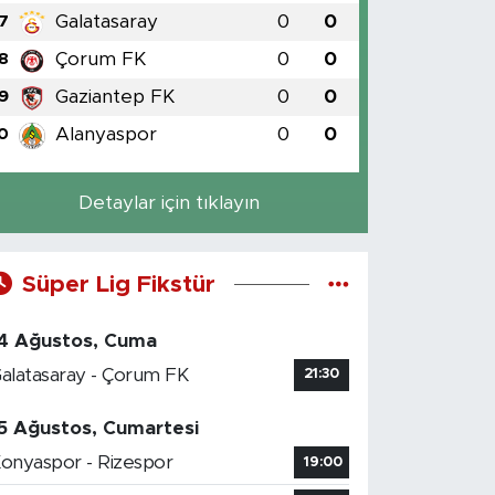
Galatasaray
0
0
7
Çorum FK
0
0
8
Gaziantep FK
0
0
9
Alanyaspor
0
0
0
Detaylar için tıklayın
Süper Lig Fikstür
4 Ağustos, Cuma
alatasaray - Çorum FK
21:30
5 Ağustos, Cumartesi
onyaspor - Rizespor
19:00