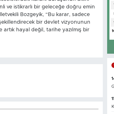
li ve istikrarlı bir geleceğe doğru emin
lletvekili Bozgeyik, “Bu karar, sadece
şekillendirecek bir devlet vizyonunun
artık hayal değil, tarihe yazılmış bir
1
1
G
1
K