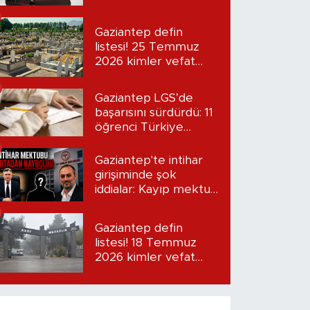
“Seni bulacağım”
Gaziantep defin
listesi! 25 Temmuz
2026 kimler vefat
etti?
Gaziantep LGS’de
başarısını sürdürdü: 11
öğrenci Türkiye
birincisi oldu
Gaziantep'te intihar
girişiminde şok
iddialar: Kayıp mektup
iddiası gündemde
Gaziantep defin
listesi! 18 Temmuz
2026 kimler vefat
etti?