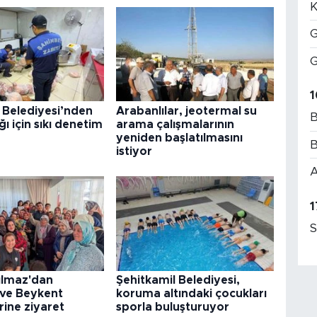
K
G
G
1
 Belediyesi’nden
Arabanlılar, jeotermal su
B
ğı için sıkı denetim
arama çalışmalarının
yeniden başlatılmasını
B
istiyor
A
1
S
ılmaz'dan
Şehitkamil Belediyesi,
 ve Beykent
koruma altındaki çocukları
rine ziyaret
sporla buluşturuyor