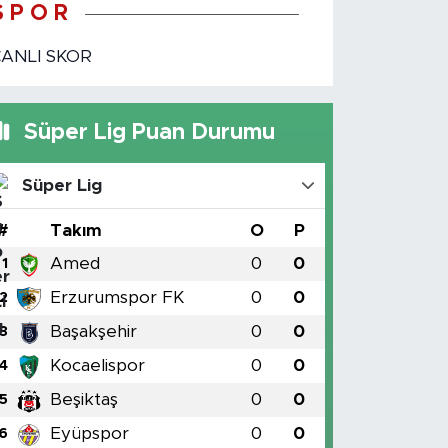
S P O R
CANLI SKOR
Süper Lig Puan Durumu
Süper Lig
#
Takım
O
P
Amed
0
0
1
Erzurumspor FK
0
0
2
Başakşehir
0
0
3
Kocaelispor
0
0
4
Beşiktaş
0
0
5
Eyüpspor
0
0
6