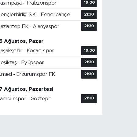
asımpaşa - Trabzonspor
19:00
ençlerbirliği S.K. - Fenerbahçe
21:30
aziantep FK - Alanyaspor
21:30
6 Ağustos, Pazar
aşakşehir - Kocaelispor
19:00
eşiktaş - Eyüpspor
21:30
med - Erzurumspor FK
21:30
7 Ağustos, Pazartesi
amsunspor - Göztepe
21:30