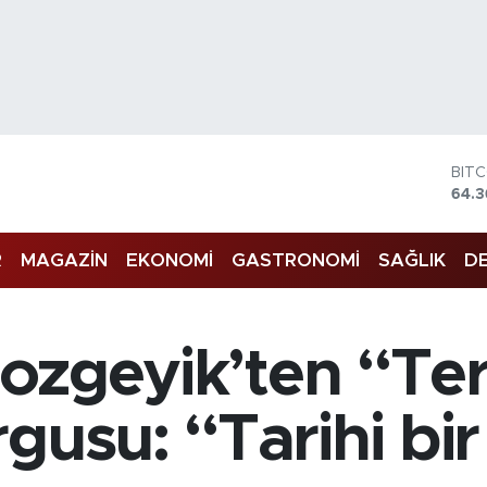
DOL
47,
EU
55,
R
MAGAZİN
EKONOMİ
GASTRONOMİ
SAĞLIK
DE
STE
64,1
GRA
6574
BİS
 Bozgeyik’ten “Te
13.8
BIT
64.
gusu: “Tarihi bi