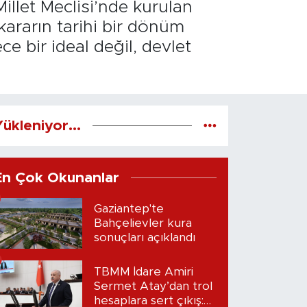
illet Meclisi’nde kurulan
kararın tarihi bir dönüm
e bir ideal değil, devlet
ükleniyor...
En Çok Okunanlar
Gaziantep'te
Bahçelievler kura
sonuçları açıklandı
TBMM İdare Amiri
Sermet Atay’dan trol
hesaplara sert çıkış: