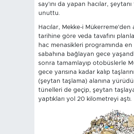
say'ını da yapan hacılar, şeytanı
unuttu.
Hacılar, Mekke-i Mükerreme'den 
tarihine göre veda tavafını pla
hac menasikleri programında e
sabahına bağlayan gece yaşandı
sonra tamamlayıp otobüslerle Mü
gece yarısına kadar kalıp taşları
(şeytan taşlama) alanına yürüdü. 
tünelleri de geçip, şeytan taşlaya
yaptıkları yol 20 kilometreyi aştı.