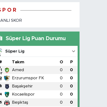
S P O R
CANLI SKOR
Süper Lig Puan Durumu
Süper Lig
#
Takım
O
P
Amed
0
0
1
Erzurumspor FK
0
0
2
Başakşehir
0
0
3
Kocaelispor
0
0
4
Beşiktaş
0
0
5