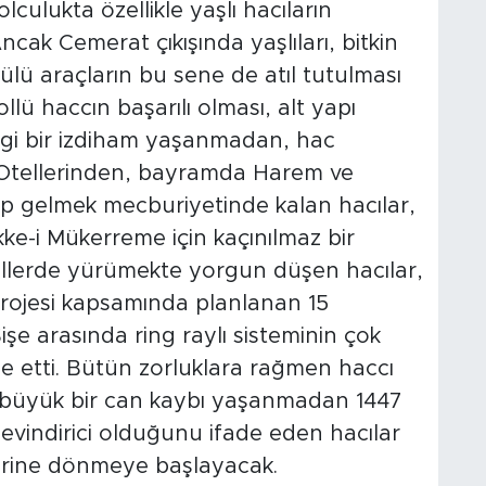
lculukta özellikle yaşlı hacıların
Ancak Cemerat çıkışında yaşlıları, bitkin
ülü araçların bu sene de atıl tutulması
ollü haccın başarılı olması, alt yapı
ngi bir izdiham yaşanmadan, hac
. Otellerinden, bayramda Harem ve
p gelmek mecburiyetinde kalan hacılar,
ke-i Mükerreme için kaçınılmaz bir
llerde yürümekte yorgun düşen hacılar,
rojesi kapsamında planlanan 15
şe arasında ring raylı sisteminin çok
de etti. Bütün zorluklara rağmen haccı
 büyük bir can kaybı yaşanmadan 1447
evindirici olduğunu ifade eden hacılar
erine dönmeye başlayacak.