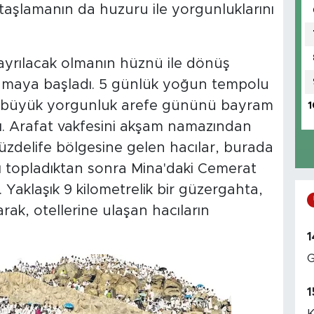
 taşlamanın da huzuru ile yorgunluklarını
ayrılacak olmanın hüznü ile dönüş
nlamaya başladı. 5 günlük yoğun tempolu
n büyük yorgunluk arefe gününü bayram
1
. Arafat vakfesini akşam namazından
zdelife bölgesine gelen hacılar, burada
nı topladıktan sonra Mina'daki Cemerat
Yaklaşık 9 kilometrelik bir güzergahta,
rak, otellerine ulaşan hacıların
1
G
1
K