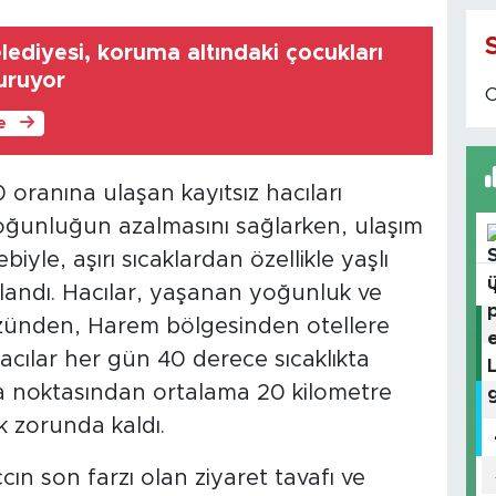
lediyesi, koruma altındaki çocukları
uruyor
le
 oranına ulaşan kayıtsız hacıları
yoğunluğun azalmasını sağlarken, ulaşım
biyle, aşırı sıcaklardan özellikle yaşlı
rlandı. Hacılar, yaşanan yoğunluk ve
ünden, Harem bölgesinden otellere
cılar her gün 40 derece sıcaklıkta
a noktasından ortalama 20 kilometre
k zorunda kaldı.
ın son farzı olan ziyaret tavafı ve