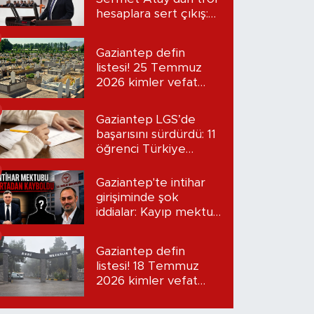
hesaplara sert çıkış:
“Seni bulacağım”
Gaziantep defin
listesi! 25 Temmuz
2026 kimler vefat
etti?
Gaziantep LGS’de
başarısını sürdürdü: 11
öğrenci Türkiye
birincisi oldu
Gaziantep'te intihar
girişiminde şok
iddialar: Kayıp mektup
iddiası gündemde
Gaziantep defin
listesi! 18 Temmuz
2026 kimler vefat
etti?