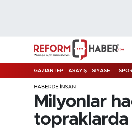
Nöbetçi Eczaneler
Hava Durumu
Trafik Durumu
Süper Lig Puan Durumu ve Fikstür
GAZİANTEP
ASAYİŞ
SİYASET
SPO
Tüm Manşetler
HABERDE INSAN
Milyonlar ha
Son Dakika Haberleri
Haber Arşivi
topraklarda