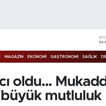
DO
47,
EU
55,
R
MAGAZİN
EKONOMİ
GASTRONOMİ
SAĞLIK
DE
STE
64,
GRA
666
BİS
cı oldu... Mukad
13.
BIT
64.
 büyük mutluluk