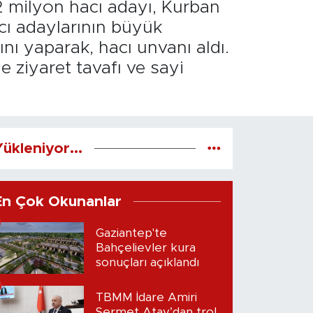
2 milyon hacı adayı, Kurban
cı adaylarının büyük
nı yaparak, hacı unvanı aldı.
ziyaret tavafı ve sayi
ükleniyor...
En Çok Okunanlar
Gaziantep'te
Bahçelievler kura
sonuçları açıklandı
TBMM İdare Amiri
Sermet Atay’dan trol