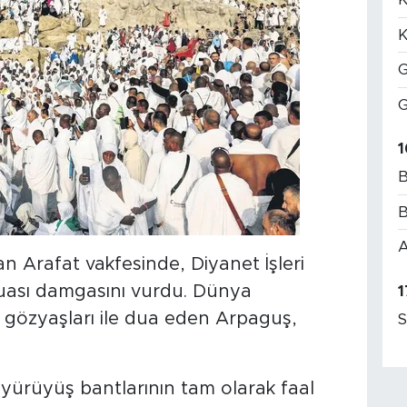
K
G
G
1
B
B
A
an Arafat vakfesinde, Diyanet İşleri
uası damgasını vurdu. Dünya
1
n gözyaşları ile dua eden Arpaguş,
S
 yürüyüş bantlarının tam olarak faal