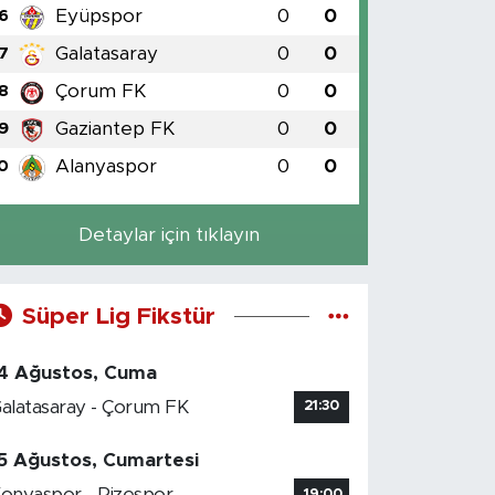
Eyüpspor
0
0
6
Galatasaray
0
0
7
Çorum FK
0
0
8
Gaziantep FK
0
0
9
Alanyaspor
0
0
0
Detaylar için tıklayın
Süper Lig Fikstür
4 Ağustos, Cuma
alatasaray - Çorum FK
21:30
5 Ağustos, Cumartesi
onyaspor - Rizespor
19:00