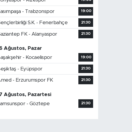
asımpaşa - Trabzonspor
19:00
ençlerbirliği S.K. - Fenerbahçe
21:30
aziantep FK - Alanyaspor
21:30
6 Ağustos, Pazar
aşakşehir - Kocaelispor
19:00
eşiktaş - Eyüpspor
21:30
med - Erzurumspor FK
21:30
7 Ağustos, Pazartesi
amsunspor - Göztepe
21:30