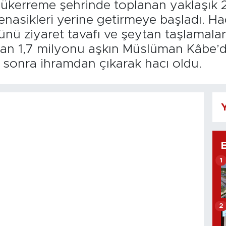
Mükerreme şehrinde toplanan yaklaşık 
asikleri yerine getirmeye başladı. Ha
ü ziyaret tavafı ve şeytan taşlamaları
n 1,7 milyonu aşkın Müslüman Kâbe’de 
n sonra ihramdan çıkarak hacı oldu.
Y
1
2