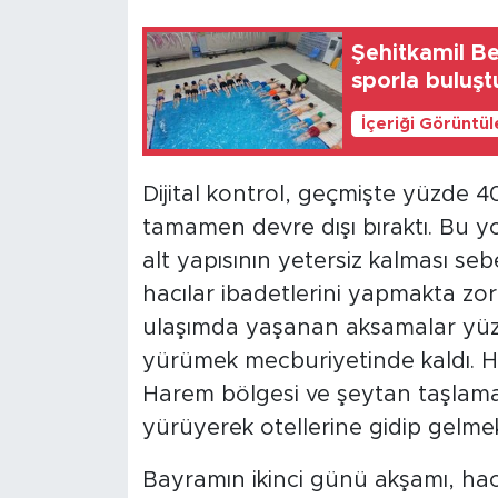
Şehitkamil Be
sporla buluşt
İçeriği Görüntü
Dijital kontrol, geçmişte yüzde 40
tamamen devre dışı bıraktı. Bu 
alt yapısının yetersiz kalması sebe
hacılar ibadetlerini yapmakta zo
ulaşımda yaşanan aksamalar yüz
yürümek mecburiyetinde kaldı. Ha
Harem bölgesi ve şeytan taşlam
yürüyerek otellerine gidip gelme
Bayramın ikinci günü akşamı, hacc