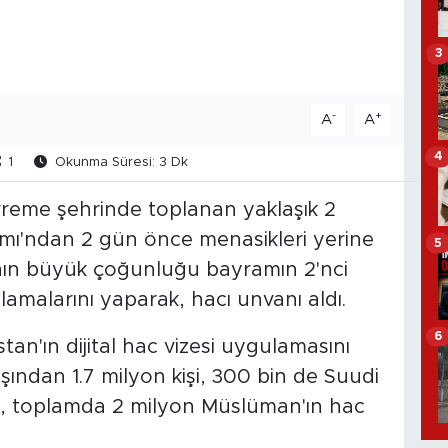
3
-
+
A
A
4
1
Okunma Süresi: 3 Dk
rreme şehrinde toplanan yaklaşık 2
mı'ndan 2 gün önce menasikleri yerine
5
ının büyük çoğunluğu bayramın 2'nci
lamalarını yaparak, hacı unvanı aldı.
6
tan'ın dijital hac vizesi uygulamasını
ışından 1.7 milyon kişi, 300 bin de Suudi
e, toplamda 2 milyon Müslüman'ın hac