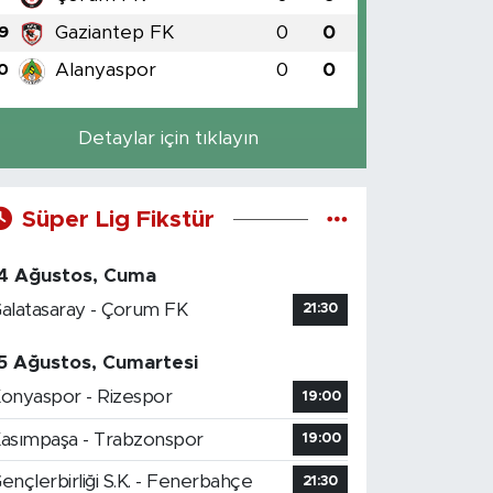
Gaziantep FK
0
0
9
Alanyaspor
0
0
0
Detaylar için tıklayın
Süper Lig Fikstür
4 Ağustos, Cuma
alatasaray - Çorum FK
21:30
5 Ağustos, Cumartesi
onyaspor - Rizespor
19:00
asımpaşa - Trabzonspor
19:00
ençlerbirliği S.K. - Fenerbahçe
21:30