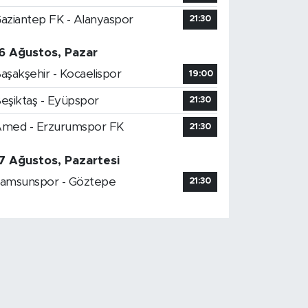
aziantep FK - Alanyaspor
21:30
6 Ağustos, Pazar
aşakşehir - Kocaelispor
19:00
eşiktaş - Eyüpspor
21:30
med - Erzurumspor FK
21:30
7 Ağustos, Pazartesi
amsunspor - Göztepe
21:30