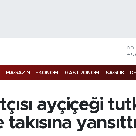
DO
47,
EU
55,
R
MAGAZİN
EKONOMİ
GASTRONOMİ
SAĞLIK
DE
STE
64,
GRA
666
BİS
çısı ayçiçeği tu
13.
BIT
64.
 takısına yansıtt