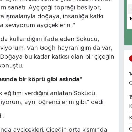
 sanatı. Ayçiçeği toprağı besliyor,
lışmalarıyla doğaya, insanlığa katkı
1
 seviyorum ayçiçeklerini."
nda kullandığını ifade eden Sökücü,
eviyorum. Van Gogh hayranlığım da var,
 Doğaya bu kadar katkısı olan bir çiçeğin
konuştu.
1
sında bir köprü gibi aslında"
G
 eğitimi verdiğini anlatan Sökücü,
1
iyorum, aynı öğrencilerim gibi." dedi.
K
ı:
K
G
ında ayçiçekleri. Çiçeğin orta kısmında