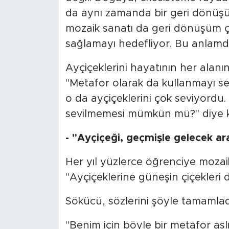
da aynı zamanda bir geri dönüşüm
mozaik sanatı da geri dönüşüm ça
sağlamayı hedefliyor. Bu anlamda
Ayçiçeklerini hayatının her alanı
"Metafor olarak da kullanmayı s
o da ayçiçeklerini çok seviyordu.
sevilmemesi mümkün mü?" diye 
- "Ayçiçeği, geçmişle gelecek ara
Her yıl yüzlerce öğrenciye mozaik
"Ayçiçeklerine güneşin çiçekleri d
Sökücü, sözlerini şöyle tamamlad
"Benim için böyle bir metafor asl