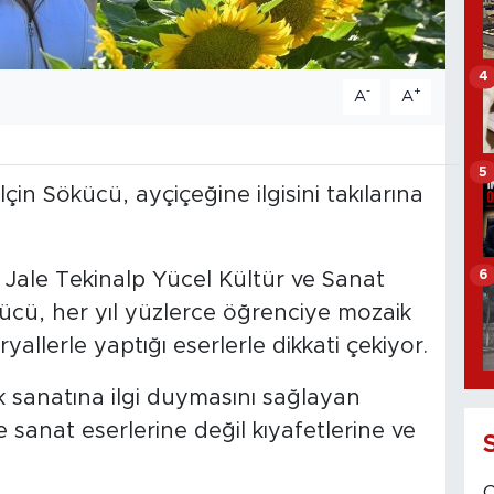
4
-
+
A
A
5
in Sökücü, ayçiçeğine ilgisini takılarına
6
Jale Tekinalp Yücel Kültür ve Sanat
ücü, her yıl yüzlerce öğrenciye mozaik
ryallerle yaptığı eserlerle dikkati çekiyor.
k sanatına ilgi duymasını sağlayan
 sanat eserlerine değil kıyafetlerine ve