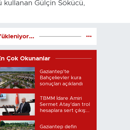
ü kullanan Gülçin Sökücü,
ükleniyor...
En Çok Okunanlar
Gaziantep'te
Bahçelievler kura
sonuçları açıklandı
TBMM İdare Amiri
Sermet Atay’dan trol
hesaplara sert çıkış:
“Seni bulacağım”
Gaziantep defin