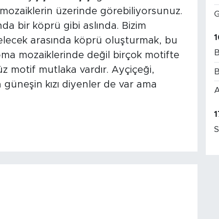
ki mozaiklerin üzerinde görebiliyorsunuz.
G
da bir köprü gibi aslında. Bizim
1
gelecek arasında köprü oluşturmak, bu
B
ma mozaiklerinde değil birçok motifte
 motif mutlaka vardır. Ayçiçeği,
B
 güneşin kızı diyenler de var ama
A
1
S