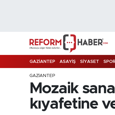
Nöbetçi Eczaneler
Hava Durumu
Trafik Durumu
Süper Lig Puan Durumu ve Fikstür
GAZİANTEP
ASAYİŞ
SİYASET
SPO
Tüm Manşetler
GAZIANTEP
Mozaik sanat
Son Dakika Haberleri
Haber Arşivi
kıyafetine ve