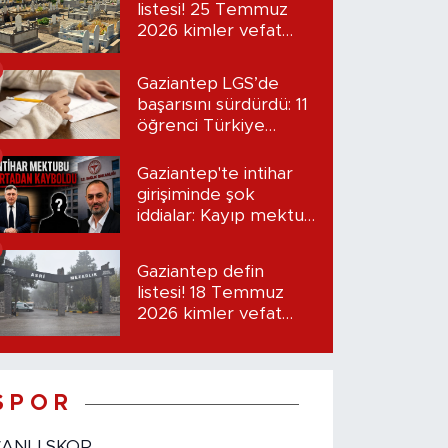
listesi! 25 Temmuz
2026 kimler vefat
etti?
Gaziantep LGS’de
başarısını sürdürdü: 11
öğrenci Türkiye
birincisi oldu
Gaziantep'te intihar
girişiminde şok
iddialar: Kayıp mektup
iddiası gündemde
Gaziantep defin
listesi! 18 Temmuz
2026 kimler vefat
etti?
S P O R
CANLI SKOR