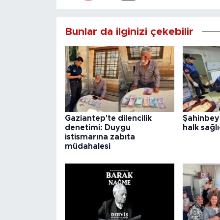
Bunlar da ilginizi çekebilir
Gaziantep'te dilencilik
Şahinbey
denetimi: Duygu
halk sağlı
istismarına zabıta
müdahalesi