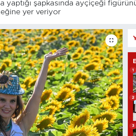
la yaptığı şapkasında ayçiçeği figürün
çeğine yer veriyor
Y
1
2
3