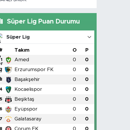
Süper Lig Puan Durumu
Süper Lig
#
Takım
O
P
Amed
0
0
1
Erzurumspor FK
0
0
2
Başakşehir
0
0
3
Kocaelispor
0
0
4
Beşiktaş
0
0
5
Eyüpspor
0
0
6
Galatasaray
0
0
7
Çorum FK
0
0
8