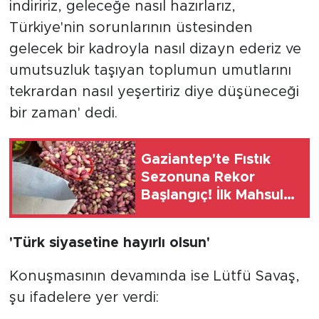
indiririz, geleceğe nasıl hazırlarız,
Türkiye'nin sorunlarının üstesinden
gelecek bir kadroyla nasıl dizayn ederiz ve
umutsuzluk taşıyan toplumun umutlarını
tekrardan nasıl yeşertiriz diye düşüneceği
bir zaman' dedi.
Gaziantep'te Fıstık
Sezonuna Rekor
Başlangıç! İlk Mahsul
Dudak Uçuklatan
Fiyata Satıldı
'Türk siyasetine hayırlı olsun'
Konuşmasının devamında ise Lütfü Savaş,
şu ifadelere yer verdi: