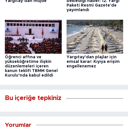
Yargıtay’dan müjde
beklediği haber! 12. Yargı
Paketi Resmi Gazete'de
yayımlandı
Öğrenci affına ve
Yargıtay’dan plajlar için
yükseköğretime ilişkin
emsal karar: Kıyıya erişim
düzenlemeleri içeren
engellenemez
kanun teklifi TBMM Genel
Kurulu’nda kabul edildi
Bu içeriğe tepkiniz
Yorumlar