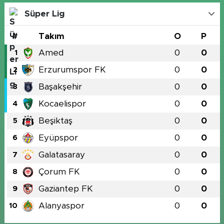
Süper Lig
#
Takım
O
P
Amed
0
0
1
Erzurumspor FK
0
0
2
Başakşehir
0
0
3
Kocaelispor
0
0
4
Beşiktaş
0
0
5
Eyüpspor
0
0
6
Galatasaray
0
0
7
Çorum FK
0
0
8
Gaziantep FK
0
0
9
Alanyaspor
0
0
10