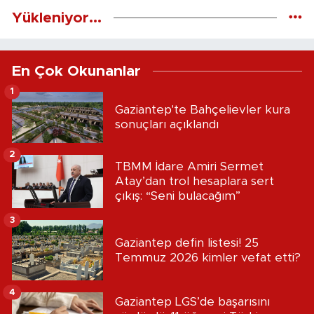
Yükleniyor...
En Çok Okunanlar
1
Gaziantep'te Bahçelievler kura
sonuçları açıklandı
2
TBMM İdare Amiri Sermet
Atay’dan trol hesaplara sert
çıkış: “Seni bulacağım”
3
Gaziantep defin listesi! 25
Temmuz 2026 kimler vefat etti?
4
Gaziantep LGS’de başarısını