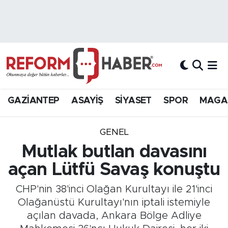
Nöbetçi Eczaneler
Hava Durumu
Trafik Durumu
GAZİANTEP
ASAYİŞ
SİYASET
SPOR
MAGA
Süper Lig Puan Durumu ve Fikstür
GENEL
Tüm Manşetler
Mutlak butlan davasını
açan Lütfü Savaş konuştu
Son Dakika Haberleri
CHP'nin 38'inci Olağan Kurultayı ile 21'inci
Haber Arşivi
Olağanüstü Kurultayı'nın iptali istemiyle
açılan davada, Ankara Bölge Adliye