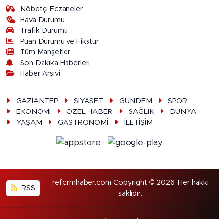
Nöbetçi Eczaneler
Hava Durumu
Trafik Durumu
Puan Durumu ve Fikstür
Tüm Manşetler
Son Dakika Haberleri
Haber Arşivi
GAZİANTEP
SİYASET
GÜNDEM
SPOR
EKONOMİ
ÖZEL HABER
SAĞLIK
DÜNYA
YAŞAM
GASTRONOMİ
İLETİŞİM
reformhaber.com Copyright © 2026. Her hakkı
RSS
saklıdır.