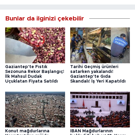
Bunlar da ilginizi çekebilir
Gaziantep'te Fıstık
Tarihi Geçmiş ürünleri
Sezonuna Rekor Başlangıç!
satarken yakalandı!
İlk Mahsul Dudak
Gaziantep'te Gıda
Uçuklatan Fiyata Satıldı
Skandalı! İş Yeri Kapatıldı
Konut mağdurlarına
IBAN Mağdurlarının