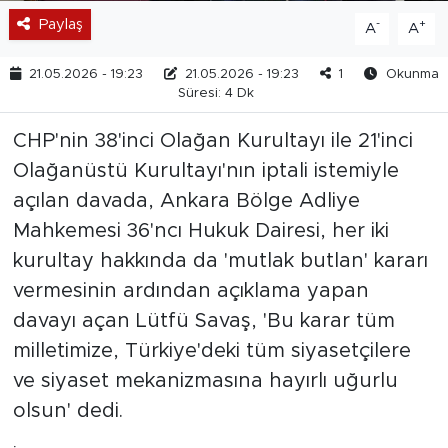
Paylaş
-
+
A
A
21.05.2026 - 19:23
21.05.2026 - 19:23
1
Okunma
Süresi: 4 Dk
CHP'nin 38'inci Olağan Kurultayı ile 21'inci
Olağanüstü Kurultayı'nın iptali istemiyle
açılan davada, Ankara Bölge Adliye
Mahkemesi 36'ncı Hukuk Dairesi, her iki
kurultay hakkında da 'mutlak butlan' kararı
vermesinin ardından açıklama yapan
davayı açan Lütfü Savaş, 'Bu karar tüm
milletimize, Türkiye'deki tüm siyasetçilere
ve siyaset mekanizmasına hayırlı uğurlu
olsun' dedi.