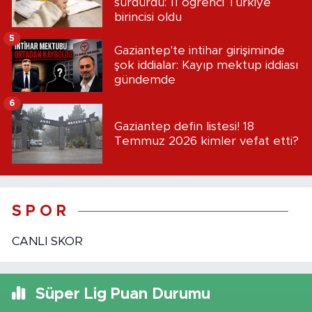
sürdürdü: 11 öğrenci Türkiye
birincisi oldu
5
Gaziantep'te intihar girişiminde
şok iddialar: Kayıp mektup iddiası
gündemde
6
Gaziantep defin listesi! 18
Temmuz 2026 kimler vefat etti?
S P O R
CANLI SKOR
Süper Lig Puan Durumu