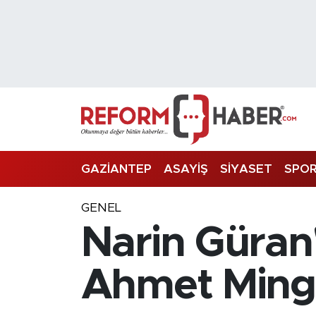
Nöbetçi Eczaneler
Hava Durumu
Trafik Durumu
Süper Lig Puan Durumu ve Fikstür
GAZİANTEP
ASAYİŞ
SİYASET
SPO
Tüm Manşetler
GENEL
Narin Güran
Son Dakika Haberleri
Haber Arşivi
Ahmet Minguz