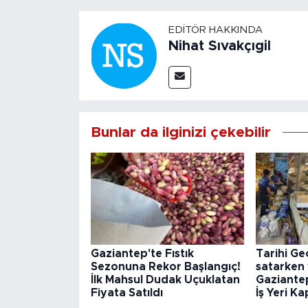
EDITÖR HAKKINDA
Nihat Sıvakçıgil
Bunlar da ilginizi çekebilir
Gaziantep'te Fıstık
Tarihi Ge
Sezonuna Rekor Başlangıç!
satarken 
İlk Mahsul Dudak Uçuklatan
Gaziantep
Fiyata Satıldı
İş Yeri Ka