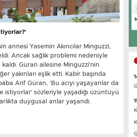
1
tiyorlar?'
'nin annesi Yasemin Akıncılar Minguzzi,
geldi. Ancak sağlık problemi nedeniyle
kaldı. Güran ailesine Minguzzi'nin
er yakınları eşlik etti. Kabir başında
1
baba Arif Güran, 'Bu acıyı yaşayanlar da
G
e istiyorlar' sözleriyle yaşadığı üzüntüyü
1
zarlıkta duygusal anlar yaşandı.
K
K
G