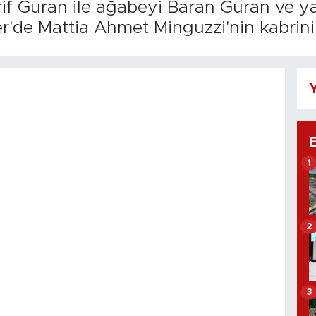
Arif Güran ile ağabeyi Baran Güran ve y
er'de Mattia Ahmet Minguzzi'nin kabrini 
Y
1
2
3