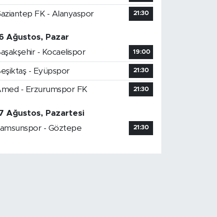
aziantep FK - Alanyaspor
21:30
6 Ağustos, Pazar
aşakşehir - Kocaelispor
19:00
eşiktaş - Eyüpspor
21:30
med - Erzurumspor FK
21:30
7 Ağustos, Pazartesi
amsunspor - Göztepe
21:30