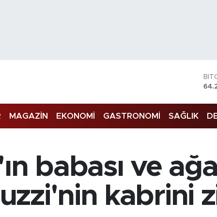
BIT
64.
DO
47,
EU
55,
R
MAGAZİN
EKONOMİ
GASTRONOMİ
SAĞLIK
DE
STE
64,
GRA
657
'ın babası ve ağa
BİS
13.
zi'nin kabrini zi