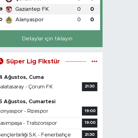
Gaziantep FK
0
0
9
Alanyaspor
0
0
0
Detaylar için tıklayın
Süper Lig Fikstür
4 Ağustos, Cuma
alatasaray - Çorum FK
21:30
5 Ağustos, Cumartesi
onyaspor - Rizespor
19:00
asımpaşa - Trabzonspor
19:00
ençlerbirliği S.K. - Fenerbahçe
21:30