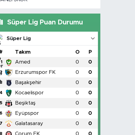
Süper Lig Puan Durumu
Süper Lig
#
Takım
O
P
Amed
0
0
1
Erzurumspor FK
0
0
2
Başakşehir
0
0
3
Kocaelispor
0
0
4
Beşiktaş
0
0
5
Eyüpspor
0
0
6
Galatasaray
0
0
7
Çorum FK
0
0
8