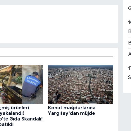
G
1
B
B
A
1
S
çmiş ürünleri
Konut mağdurlarına
yakalandı!
Yargıtay’dan müjde
'te Gıda Skandalı!
patıldı