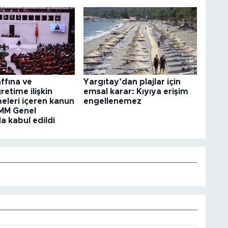
ffına ve
Yargıtay’dan plajlar için
etime ilişkin
emsal karar: Kıyıya erişim
eleri içeren kanun
engellenemez
BMM Genel
a kabul edildi