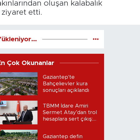
akınlarından oluşan kalabalık
ziyaret etti.
ükleniyor...
En Çok Okunanlar
Gaziantep'te
Bahçelievler kura
sonuçları açıklandı
TBMM İdare Amiri
Sermet Atay’dan trol
hesaplara sert çıkış:
“Seni bulacağım”
Gaziantep defin