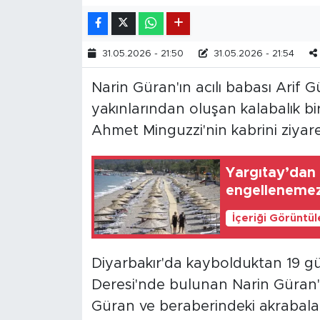
31.05.2026 - 21:50
31.05.2026 - 21:54
Narin Güran'ın acılı babası Arif 
yakınlarından oluşan kalabalık bi
Ahmet Minguzzi'nin kabrini ziyaret
Yargıtay’dan p
engelleneme
İçeriği Görüntü
Diyarbakır'da kaybolduktan 19 g
Deresi'nde bulunan Narin Güran'ı
Güran ve beraberindeki akrabaları