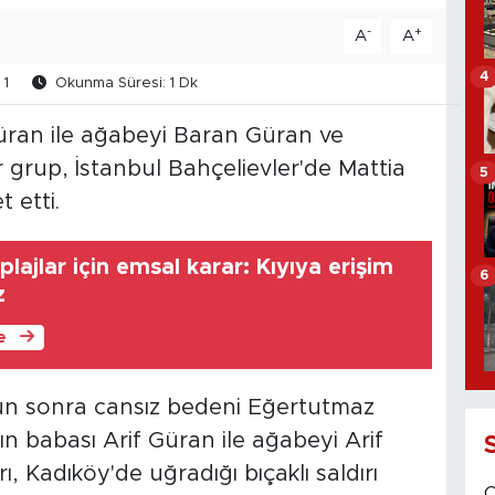
-
+
A
A
4
1
Okunma Süresi: 1 Dk
Güran ile ağabeyi Baran Güran ve
r grup, İstanbul Bahçelievler'de Mattia
5
 etti.
lajlar için emsal karar: Kıyıya erişim
6
z
le
ün sonra cansız bedeni Eğertutmaz
n babası Arif Güran ile ağabeyi Arif
, Kadıköy'de uğradığı bıçaklı saldırı