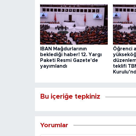
IBAN Mağdurlarının
Öğrenci a
beklediği haber! 12. Yargı
yükseköğr
Paketi Resmi Gazete'de
düzenlem
yayımlandı
teklifi T
Kurulu’nd
Bu içeriğe tepkiniz
Yorumlar