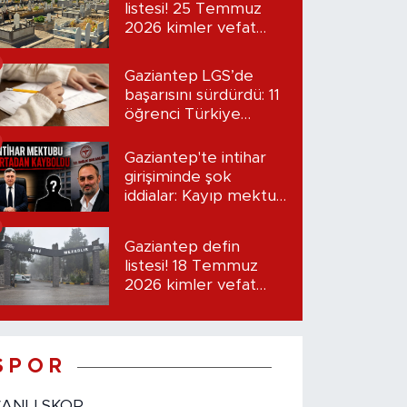
listesi! 25 Temmuz
2026 kimler vefat
etti?
Gaziantep LGS’de
başarısını sürdürdü: 11
öğrenci Türkiye
birincisi oldu
Gaziantep'te intihar
girişiminde şok
iddialar: Kayıp mektup
iddiası gündemde
Gaziantep defin
listesi! 18 Temmuz
2026 kimler vefat
etti?
S P O R
CANLI SKOR