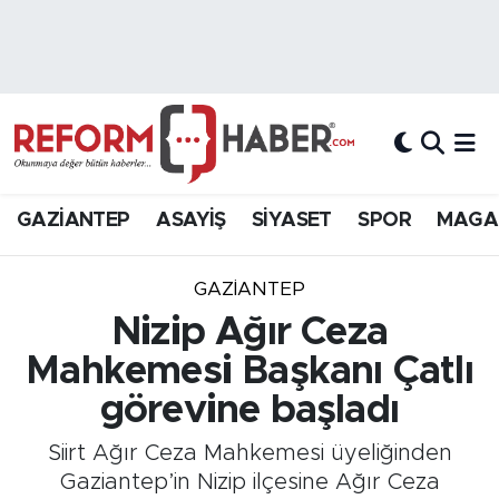
Nöbetçi Eczaneler
Hava Durumu
Trafik Durumu
GAZİANTEP
ASAYİŞ
SİYASET
SPOR
MAGA
Süper Lig Puan Durumu ve Fikstür
GAZIANTEP
Tüm Manşetler
Nizip Ağır Ceza
Mahkemesi Başkanı Çatlı
Son Dakika Haberleri
görevine başladı
Haber Arşivi
Siirt Ağır Ceza Mahkemesi üyeliğinden
Gaziantep’in Nizip ilçesine Ağır Ceza