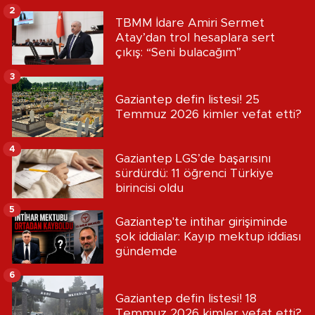
2
TBMM İdare Amiri Sermet
Atay’dan trol hesaplara sert
çıkış: “Seni bulacağım”
3
Gaziantep defin listesi! 25
Temmuz 2026 kimler vefat etti?
4
Gaziantep LGS’de başarısını
sürdürdü: 11 öğrenci Türkiye
birincisi oldu
5
Gaziantep'te intihar girişiminde
şok iddialar: Kayıp mektup iddiası
gündemde
6
Gaziantep defin listesi! 18
Temmuz 2026 kimler vefat etti?