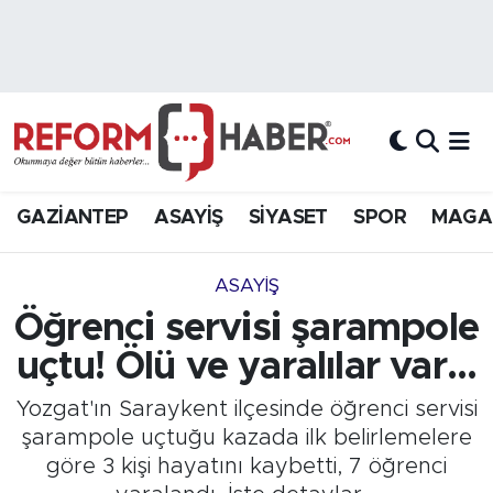
Nöbetçi Eczaneler
Hava Durumu
Trafik Durumu
GAZİANTEP
ASAYİŞ
SİYASET
SPOR
MAGA
Süper Lig Puan Durumu ve Fikstür
ASAYİŞ
Tüm Manşetler
Öğrenci servisi şarampole
uçtu! Ölü ve yaralılar var...
Son Dakika Haberleri
Yozgat'ın Saraykent ilçesinde öğrenci servisi
Haber Arşivi
şarampole uçtuğu kazada ilk belirlemelere
göre 3 kişi hayatını kaybetti, 7 öğrenci