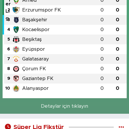
Amed
0
0
1
Erzurumspor FK
0
0
2
Başakşehir
0
0
3
Kocaelispor
0
0
4
Beşiktaş
0
0
5
Eyüpspor
0
0
6
Galatasaray
0
0
7
Çorum FK
0
0
8
Gaziantep FK
0
0
9
Alanyaspor
0
0
10
Detaylar için tıklayın
Süper Lig Fikstür