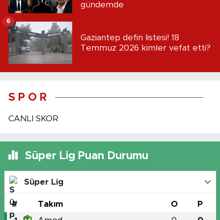
gündemde
6
Gaziantep defin listesi! 18
Temmuz 2026 kimler vefat etti?
S P O R
CANLI SKOR
Süper Lig Puan Durumu
Süper Lig
#
Takım
O
P