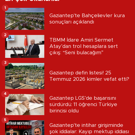
1
Gaziantep'te Bahçelievler kura
sonuçları açıklandı
2
TBMM İdare Amiri Sermet
Atay’dan trol hesaplara sert
çıkış: “Seni bulacağım”
3
Gaziantep defin listesi! 25
Temmuz 2026 kimler vefat etti?
4
Gaziantep LGS’de başarısını
sürdürdü: 11 öğrenci Türkiye
birincisi oldu
5
Gaziantep'te intihar girişiminde
şok iddialar: Kayıp mektup iddiası