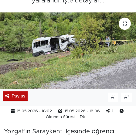
yaralandı. İşte detaylar...
Paylaş
-
+
A
A
15.05.2026 - 18:02
15.05.2026 - 18:06
1
Okunma Süresi: 1 Dk
Yozgat'ın Saraykent ilçesinde öğrenci