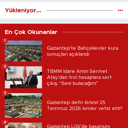
Yükleniyor...
En Çok Okunanlar
1
Gaziantep'te Bahçelievler kura
sonuçları açıklandı
2
TBMM İdare Amiri Sermet
Atay’dan trol hesaplara sert
çıkış: “Seni bulacağım”
3
Gaziantep defin listesi! 25
Temmuz 2026 kimler vefat etti?
4
Gaziantep LGS’de başarısını