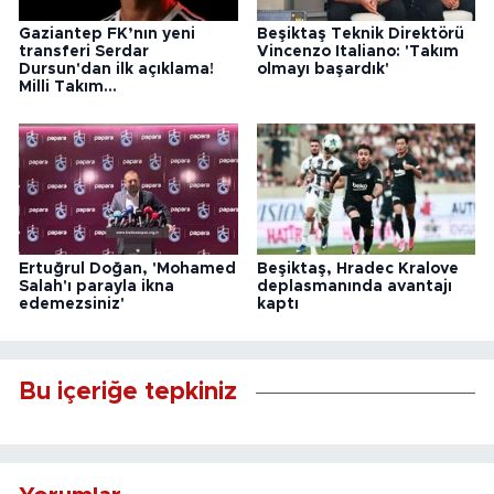
Gaziantep FK’nın yeni
Beşiktaş Teknik Direktörü
transferi Serdar
Vincenzo Italiano: 'Takım
Dursun'dan ilk açıklama!
olmayı başardık'
Milli Takım...
Ertuğrul Doğan, 'Mohamed
Beşiktaş, Hradec Kralove
Salah'ı parayla ikna
deplasmanında avantajı
edemezsiniz'
kaptı
Bu içeriğe tepkiniz