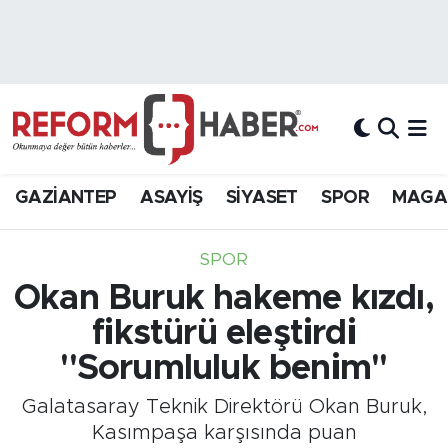
Nöbetçi Eczaneler
Hava Durumu
Trafik Durumu
GAZİANTEP
ASAYİŞ
SİYASET
SPOR
MAGA
Süper Lig Puan Durumu ve Fikstür
SPOR
Tüm Manşetler
Okan Buruk hakeme kızdı,
fikstürü eleştirdi
Son Dakika Haberleri
''Sorumluluk benim''
Haber Arşivi
Galatasaray Teknik Direktörü Okan Buruk,
Kasımpaşa karşısında puan