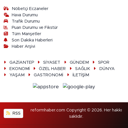
Nöbetçi Eczaneler
Hava Durumu
Trafik Durumu
Puan Durumu ve Fikstür
Tüm Manşetler
Son Dakika Haberleri
Haber Arşivi
GAZİANTEP
SİYASET
GÜNDEM
SPOR
EKONOMİ
ÖZEL HABER
SAĞLIK
DÜNYA
YAŞAM
GASTRONOMİ
İLETİŞİM
reformhaber.com Copyright © 2026. Her hakkı
RSS
saklıdır.