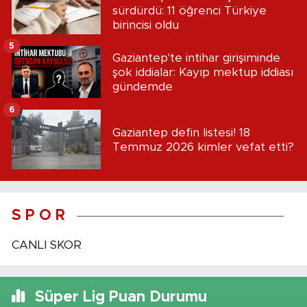
sürdürdü: 11 öğrenci Türkiye
birincisi oldu
5
Gaziantep'te intihar girişiminde
şok iddialar: Kayıp mektup iddiası
gündemde
6
Gaziantep defin listesi! 18
Temmuz 2026 kimler vefat etti?
S P O R
CANLI SKOR
Süper Lig Puan Durumu