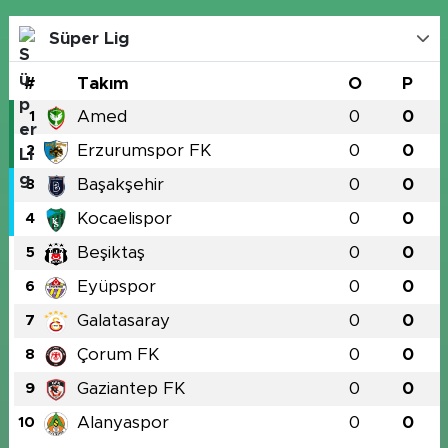
Süper Lig
#
Takım
O
P
Amed
0
0
1
Erzurumspor FK
0
0
2
Başakşehir
0
0
3
Kocaelispor
0
0
4
Beşiktaş
0
0
5
Eyüpspor
0
0
6
Galatasaray
0
0
7
Çorum FK
0
0
8
Gaziantep FK
0
0
9
Alanyaspor
0
0
10