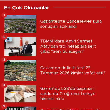
En Çok Okunanlar
1
Gaziantep'te Bahçelievler kura
sonuçları açıklandı
2
TBMM İdare Amiri Sermet
Atay’dan trol hesaplara sert
çıkış: “Seni bulacağım”
3
Gaziantep defin listesi! 25
Temmuz 2026 kimler vefat etti?
4
Gaziantep LGS’de başarısını
sürdürdü: 11 öğrenci Türkiye
birincisi oldu
5