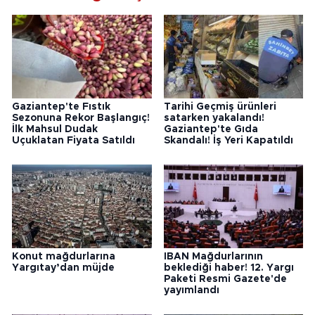
Gaziantep'te Fıstık
Tarihi Geçmiş ürünleri
Sezonuna Rekor Başlangıç!
satarken yakalandı!
İlk Mahsul Dudak
Gaziantep'te Gıda
Uçuklatan Fiyata Satıldı
Skandalı! İş Yeri Kapatıldı
Konut mağdurlarına
IBAN Mağdurlarının
Yargıtay’dan müjde
beklediği haber! 12. Yargı
Paketi Resmi Gazete'de
yayımlandı