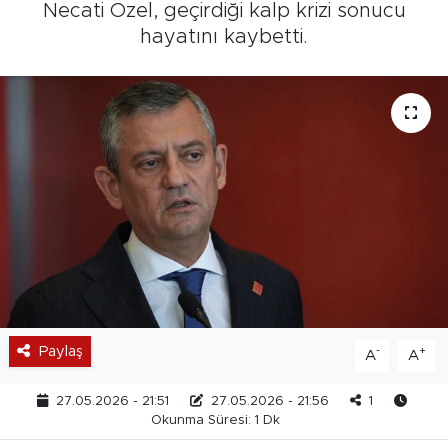
Necati Özel, geçirdiği kalp krizi sonucu
hayatını kaybetti.
Paylaş
-
+
A
A
27.05.2026 - 21:51
27.05.2026 - 21:56
1
Okunma Süresi: 1 Dk