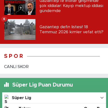
Gaziantep'te intihar girişiminde
şok iddialar: Kayıp mektup iddiası
gündemde
6
Gaziantep defin listesi! 18
Temmuz 2026 kimler vefat etti?
S P O R
CANLI SKOR
Süper Lig Puan Durumu
Süper Lig