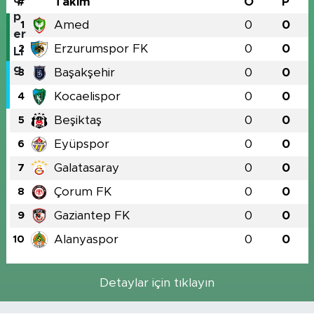
#
Takım
O
P
Amed
0
0
1
Erzurumspor FK
0
0
2
Başakşehir
0
0
3
Kocaelispor
0
0
4
Beşiktaş
0
0
5
Eyüpspor
0
0
6
Galatasaray
0
0
7
Çorum FK
0
0
8
Gaziantep FK
0
0
9
Alanyaspor
0
0
10
Detaylar için tıklayın