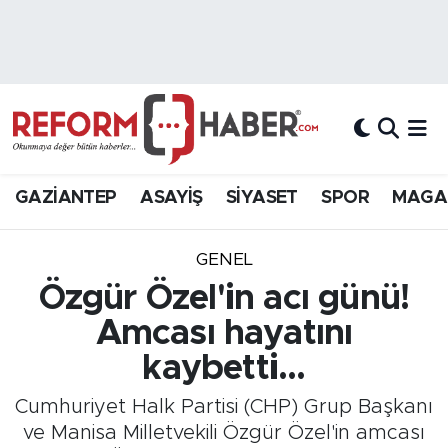
Nöbetçi Eczaneler
Hava Durumu
Trafik Durumu
GAZİANTEP
ASAYİŞ
SİYASET
SPOR
MAGA
Süper Lig Puan Durumu ve Fikstür
GENEL
Tüm Manşetler
Özgür Özel'in acı günü!
Amcası hayatını
Son Dakika Haberleri
kaybetti...
Haber Arşivi
Cumhuriyet Halk Partisi (CHP) Grup Başkanı
ve Manisa Milletvekili Özgür Özel'in amcası