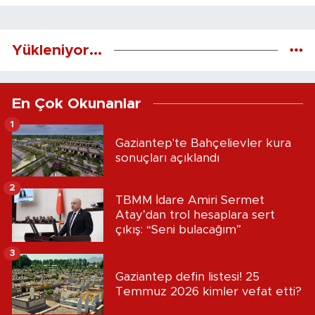
Yükleniyor...
En Çok Okunanlar
1
Gaziantep'te Bahçelievler kura
sonuçları açıklandı
2
TBMM İdare Amiri Sermet
Atay’dan trol hesaplara sert
çıkış: “Seni bulacağım”
3
Gaziantep defin listesi! 25
Temmuz 2026 kimler vefat etti?