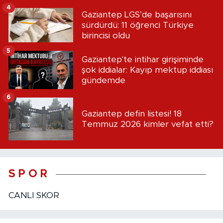
4
Gaziantep LGS’de başarısını
sürdürdü: 11 öğrenci Türkiye
birincisi oldu
5
Gaziantep'te intihar girişiminde
şok iddialar: Kayıp mektup iddiası
gündemde
6
Gaziantep defin listesi! 18
Temmuz 2026 kimler vefat etti?
S P O R
CANLI SKOR