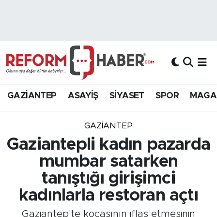
Nöbetçi Eczaneler
Hava Durumu
Trafik Durumu
GAZİANTEP
ASAYİŞ
SİYASET
SPOR
MAGA
Süper Lig Puan Durumu ve Fikstür
GAZIANTEP
Tüm Manşetler
Gaziantepli kadın pazarda
mumbar satarken
Son Dakika Haberleri
tanıştığı girişimci
Haber Arşivi
kadınlarla restoran açtı
Gaziantep'te kocasının iflas etmesinin