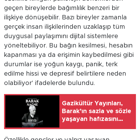
geçen bireylerde bağımlılık benzeri bir
ilişkiye dönüşebilir. Bazı bireyler zamanla
gerçek insan ilişkilerinden uzaklaşıp tüm
duygusal paylaşımını dijital sistemlere
yöneltebiliyor. Bu bağın kesilmesi, hesabın
kapanması ya da erişimin kaybedilmesi gibi
durumlar ise yoğun kaygı, panik, terk
edilme hissi ve depresif belirtilere neden
olabiliyor' ifadelerde bulundu.
Gazikültür Yayınları,
Barak’ın sazla ve sözle
yaşayan hafızasını
geleceğe taşıyor
Özellikle gençler ve yalnız yaşayan