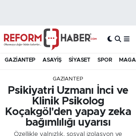
Nöbetçi Eczaneler
Hava Durumu
Trafik Durumu
GAZİANTEP
ASAYİŞ
SİYASET
SPOR
MAGA
Süper Lig Puan Durumu ve Fikstür
GAZIANTEP
Tüm Manşetler
Psikiyatri Uzmanı İnci ve
Klinik Psikolog
Son Dakika Haberleri
Koçakgöl'den yapay zeka
Haber Arşivi
bağımlılığı uyarısı
Özellikle yalnızlık, sosyal izolasyon ve