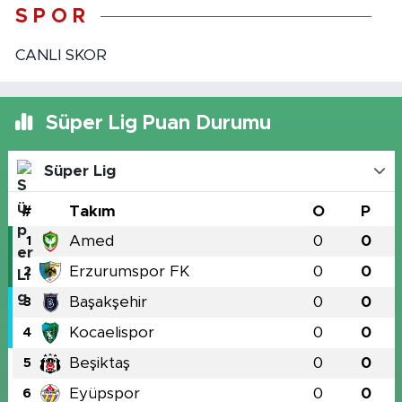
S P O R
CANLI SKOR
Süper Lig Puan Durumu
Süper Lig
#
Takım
O
P
Amed
0
0
1
Erzurumspor FK
0
0
2
Başakşehir
0
0
3
Kocaelispor
0
0
4
Beşiktaş
0
0
5
Eyüpspor
0
0
6