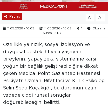
Paylaş
-
+
A
A
11.05.2026 - 10:09
11.05.2026 - 10:09
1
Okunma
Süresi: 2 Dk
Özellikle yalnızlık, sosyal izolasyon ve
duygusal destek ihtiyacı yaşayan
bireylerin, yapay zeka sistemlerine karşı
yoğun bir bağlılık geliştirebildiğine dikkat
çeken Medical Point Gaziantep Hastanesi
Psikiyatri Uzmanı Rıfat İnci ve Klinik Psikolog
Selin Seda Koçakgöl, bu durumun uzun
vadede ciddi ruhsal sonuçlar
doğurabileceğini belirtti.