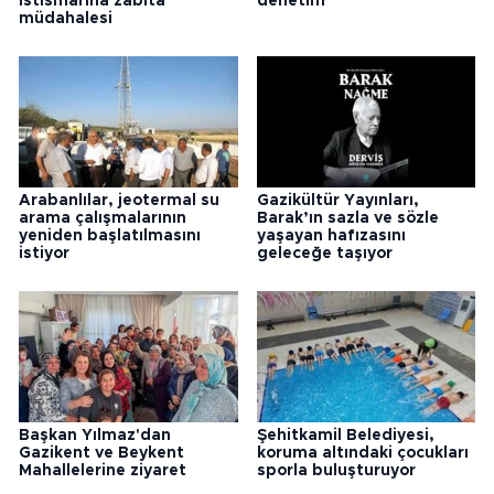
istismarına zabıta
denetim
müdahalesi
Arabanlılar, jeotermal su
Gazikültür Yayınları,
arama çalışmalarının
Barak’ın sazla ve sözle
yeniden başlatılmasını
yaşayan hafızasını
istiyor
geleceğe taşıyor
Başkan Yılmaz'dan
Şehitkamil Belediyesi,
Gazikent ve Beykent
koruma altındaki çocukları
Mahallelerine ziyaret
sporla buluşturuyor