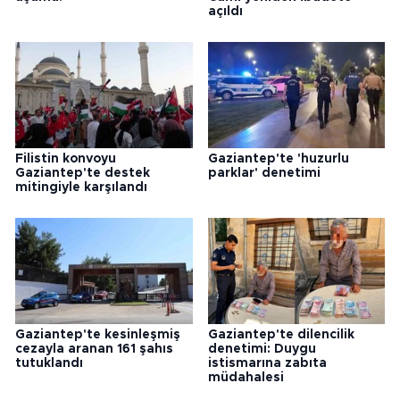
açıldı
Filistin konvoyu
Gaziantep'te 'huzurlu
Gaziantep'te destek
parklar' denetimi
mitingiyle karşılandı
Gaziantep'te kesinleşmiş
Gaziantep'te dilencilik
cezayla aranan 161 şahıs
denetimi: Duygu
tutuklandı
istismarına zabıta
müdahalesi