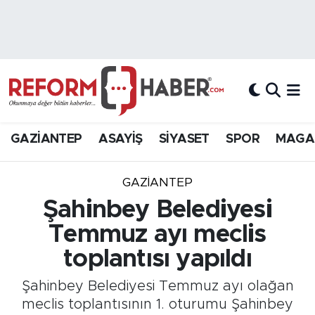
Nöbetçi Eczaneler
Hava Durumu
Trafik Durumu
GAZİANTEP
ASAYİŞ
SİYASET
SPOR
MAGA
Süper Lig Puan Durumu ve Fikstür
GAZIANTEP
Tüm Manşetler
Şahinbey Belediyesi
Temmuz ayı meclis
Son Dakika Haberleri
toplantısı yapıldı
Haber Arşivi
Şahinbey Belediyesi Temmuz ayı olağan
meclis toplantısının 1. oturumu Şahinbey