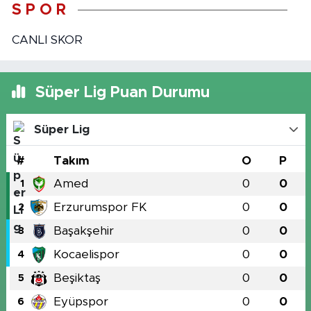
S P O R
CANLI SKOR
Süper Lig Puan Durumu
Süper Lig
#
Takım
O
P
Amed
0
0
1
Erzurumspor FK
0
0
2
Başakşehir
0
0
3
Kocaelispor
0
0
4
Beşiktaş
0
0
5
Eyüpspor
0
0
6