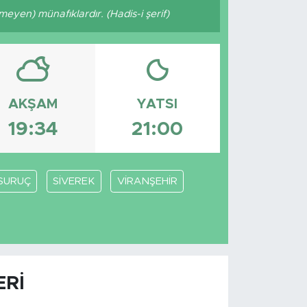
eyen) münafıklardır. (Hadis-i şerif)
AKŞAM
YATSI
19:34
21:00
SURUÇ
SİVEREK
VİRANŞEHİR
ERI