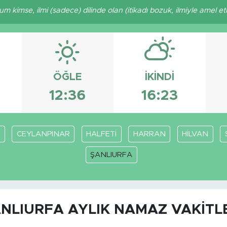
imse, ilmi (sadece) dilinde olan (itikadı bozuk, ilmiyle amel etm
ÖĞLE
İKINDI
12:36
16:23
CEYLANPINAR
HALFETİ
HARRAN
HİLVAN
ŞANLIURFA
NLIURFA AYLIK NAMAZ VAKITL