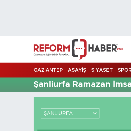
Nöbetçi Eczaneler
Hava Durumu
Trafik Durumu
Süper Lig Puan Durumu ve Fikstür
GAZİANTEP
ASAYİŞ
SİYASET
SPO
Tüm Manşetler
Şanliurfa Ramazan İmsa
Son Dakika Haberleri
Haber Arşivi
ŞANLIURFA