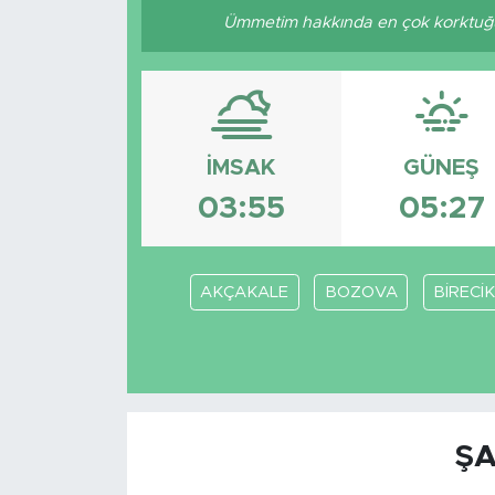
Ümmetim hakkında en çok korktuğum k
İMSAK
GÜNEŞ
03:55
05:27
AKÇAKALE
BOZOVA
BİRECİK
ŞA