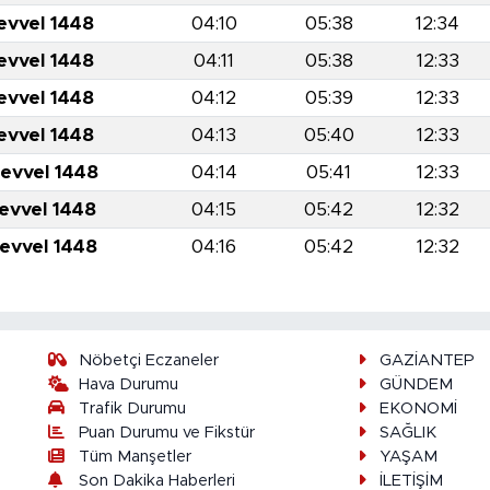
evvel 1448
04:10
05:38
12:34
evvel 1448
04:11
05:38
12:33
evvel 1448
04:12
05:39
12:33
evvel 1448
04:13
05:40
12:33
levvel 1448
04:14
05:41
12:33
levvel 1448
04:15
05:42
12:32
levvel 1448
04:16
05:42
12:32
Nöbetçi Eczaneler
GAZİANTEP
Hava Durumu
GÜNDEM
Trafik Durumu
EKONOMİ
Puan Durumu ve Fikstür
SAĞLIK
Tüm Manşetler
YAŞAM
Son Dakika Haberleri
İLETİŞİM