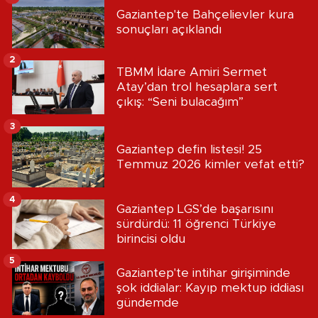
Gaziantep'te Bahçelievler kura
sonuçları açıklandı
2
TBMM İdare Amiri Sermet
Atay’dan trol hesaplara sert
çıkış: “Seni bulacağım”
3
Gaziantep defin listesi! 25
Temmuz 2026 kimler vefat etti?
4
Gaziantep LGS’de başarısını
sürdürdü: 11 öğrenci Türkiye
birincisi oldu
5
Gaziantep'te intihar girişiminde
şok iddialar: Kayıp mektup iddiası
gündemde