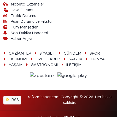
Nöbetçi Eczaneler
Hava Durumu
Trafik Durumu
Puan Durumu ve Fikstür
Tüm Manşetler
Son Dakika Haberleri
Haber Arşivi
GAZİANTEP
SİYASET
GÜNDEM
SPOR
EKONOMİ
ÖZEL HABER
SAĞLIK
DÜNYA
YAŞAM
GASTRONOMİ
İLETİŞİM
reformhaber.com Copyright © 2026. Her hakkı
RSS
saklıdır.