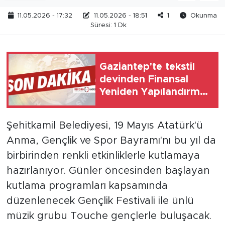
11.05.2026 - 17:32
11.05.2026 - 18:51
1
Okunma
Süresi: 1 Dk
Gaziantep'te tekstil
devinden Finansal
Yeniden Yapılandırma
başvurusu
Şehitkamil Belediyesi, 19 Mayıs Atatürk'ü
Anma, Gençlik ve Spor Bayramı'nı bu yıl da
birbirinden renkli etkinliklerle kutlamaya
hazırlanıyor. Günler öncesinden başlayan
kutlama programları kapsamında
düzenlenecek Gençlik Festivali ile ünlü
müzik grubu Touche gençlerle buluşacak.