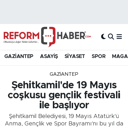
Nöbetçi Eczaneler
Hava Durumu
Trafik Durumu
GAZİANTEP
ASAYİŞ
SİYASET
SPOR
MAGA
Süper Lig Puan Durumu ve Fikstür
GAZIANTEP
Tüm Manşetler
Şehitkamil'de 19 Mayıs
coşkusu gençlik festivali
Son Dakika Haberleri
ile başlıyor
Haber Arşivi
Şehitkamil Belediyesi, 19 Mayıs Atatürk'ü
Anma, Gençlik ve Spor Bayramı'nı bu yıl da