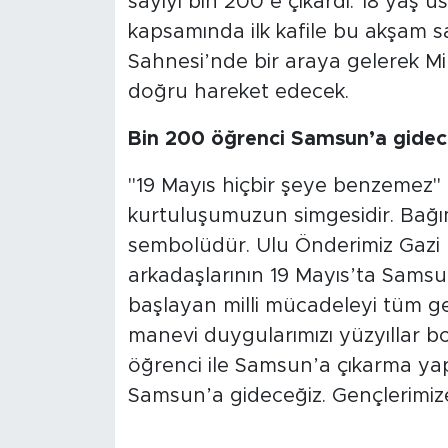
sayıyı bin 200’e çıkardı. 18 yaş 
kapsamında ilk kafile bu akşam s
Sahnesi’nde bir araya gelerek Mi
doğru hareket edecek.
Bin 200 öğrenci Samsun’a gide
"19 Mayıs hiçbir şeye benzemez" d
kurtuluşumuzun simgesidir. Bağı
sembolüdür. Ulu Önderimiz Gazi 
arkadaşlarının 19 Mayıs’ta Samsu
başlayan milli mücadeleyi tüm gen
manevi duygularımızı yüzyıllar bo
öğrenci ile Samsun’a çıkarma yap
Samsun’a gideceğiz. Gençlerimize 