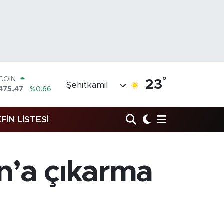
TCOIN
475,47
%0.66
°
23
Şehitkamil
LAR
5971
%0.05
RO
1336
%0.18
FİN LİSTESİ
ERLİN
,2534
%0.22
AM ALTIN
27.85
%0.54
n’a çıkarma
ST100
703
%0