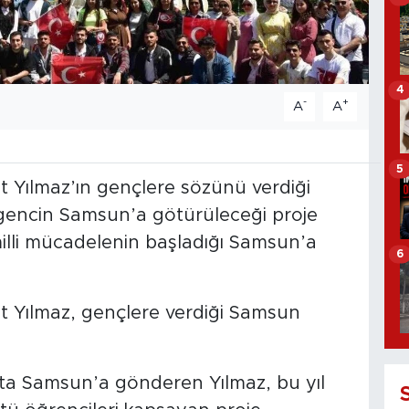
4
-
+
A
A
5
 Yılmaz’ın gençlere sözünü verdiği
 gencin Samsun’a götürüleceği proje
illi mücadelenin başladığı Samsun’a
6
t Yılmaz, gençlere verdiği Samsun
s’ta Samsun’a gönderen Yılmaz, bu yıl