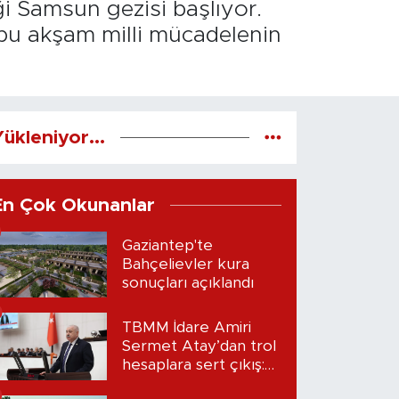
i Samsun gezisi başlıyor.
 bu akşam milli mücadelenin
ükleniyor...
En Çok Okunanlar
Gaziantep'te
Bahçelievler kura
sonuçları açıklandı
TBMM İdare Amiri
Sermet Atay’dan trol
hesaplara sert çıkış:
“Seni bulacağım”