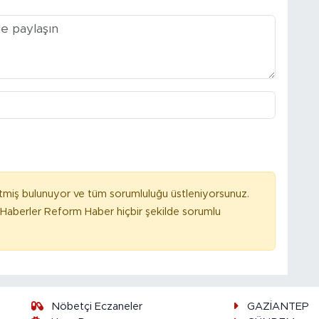
tmiş bulunuyor ve tüm sorumluluğu üstleniyorsunuz.
Haberler Reform Haber hiçbir şekilde sorumlu
Nöbetçi Eczaneler
GAZİANTEP