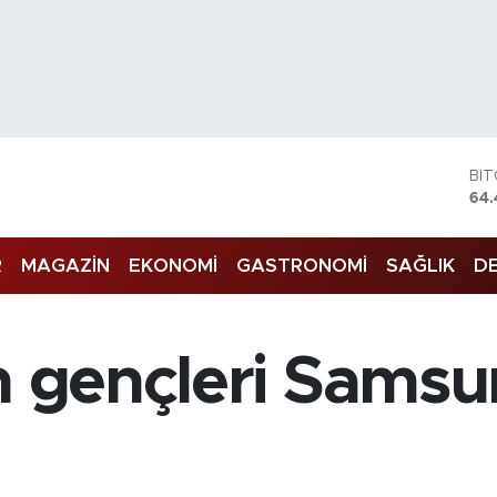
BI
64.
DO
47,
EU
55,
R
MAGAZİN
EKONOMİ
GASTRONOMİ
SAĞLIK
DE
ST
64
GR
65
in gençleri Samsu
Bİ
13.