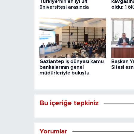
Türkiye’nin en iyi 24
kavgasına 
üniversitesi arasında
oldu: 1 öl
Gaziantep iş dünyası kamu
Başkan Yı
bankalarının genel
Sitesi es
müdürleriyle buluştu
Bu içeriğe tepkiniz
Yorumlar