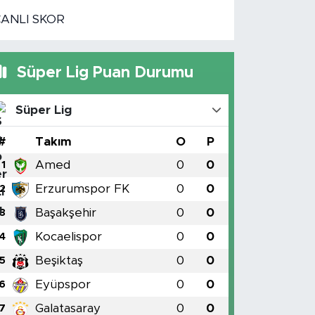
CANLI SKOR
Süper Lig Puan Durumu
Süper Lig
#
Takım
O
P
Amed
0
0
1
Erzurumspor FK
0
0
2
Başakşehir
0
0
3
Kocaelispor
0
0
4
Beşiktaş
0
0
5
Eyüpspor
0
0
6
Galatasaray
0
0
7