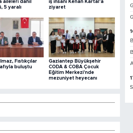
aileleri dahil
iş insanı Kenan Kartal’a
G
ü, 5 yaralı
ziyaret
G
1
B
B
lmaz, Fıstıkçılar
Gaziantep Büyükşehir
A
nafıyla buluştu
CODA & COBA Çocuk
Eğitim Merkezi'nde
1
mezuniyet heyecanı
S