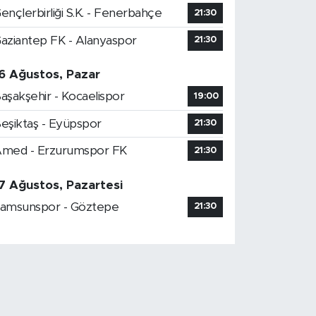
ençlerbirliği S.K. - Fenerbahçe
21:30
aziantep FK - Alanyaspor
21:30
6 Ağustos, Pazar
aşakşehir - Kocaelispor
19:00
eşiktaş - Eyüpspor
21:30
med - Erzurumspor FK
21:30
7 Ağustos, Pazartesi
amsunspor - Göztepe
21:30