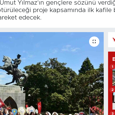
 Umut Yılmaz’ın gençlere sözünü verdiğ
ürüleceği proje kapsamında ilk kafile
areket edecek.
Y
1
2
3