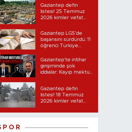
Gaziantep defin
listesi! 25 Temmuz
2026 kimler vefat
etti?
Gaziantep LGS’de
başarısını sürdürdü: 11
öğrenci Türkiye
birincisi oldu
Gaziantep'te intihar
girişiminde şok
iddialar: Kayıp mektup
iddiası gündemde
Gaziantep defin
listesi! 18 Temmuz
2026 kimler vefat
etti?
S P O R