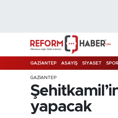
Nöbetçi Eczaneler
Hava Durumu
Trafik Durumu
Süper Lig Puan Durumu ve Fikstür
GAZİANTEP
ASAYİŞ
SİYASET
SPO
Tüm Manşetler
GAZIANTEP
Şehitkamil’
Son Dakika Haberleri
Haber Arşivi
yapacak