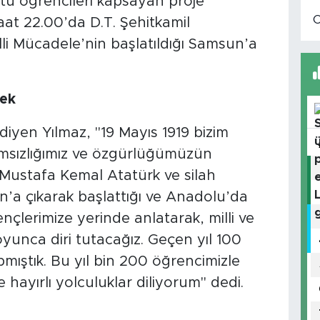
üstü öğrencileri kapsayan proje
aat 22.00’da D.T. Şehitkamil
lli Mücadele’nin başlatıldığı Samsun’a
cek
iyen Yılmaz, "19 Mayıs 1919 bizim
msızlığımız ve özgürlüğümüzün
Mustafa Kemal Atatürk ve silah
n’a çıkarak başlattığı ve Anadolu’da
çlerimize yerinde anlatarak, milli ve
yunca diri tutacağız. Geçen yıl 100
mıştık. Bu yıl bin 200 öğrencimizle
hayırlı yolculuklar diliyorum" dedi.