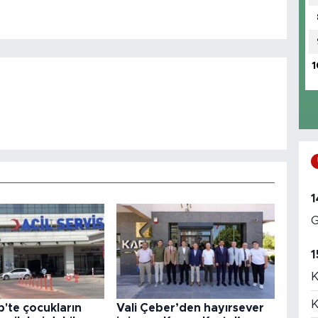
1
1
G
1
K
K
'te çocukların
Vali Çeber’den hayırsever