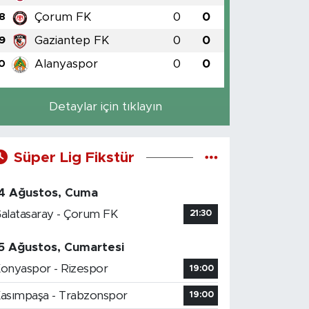
Çorum FK
0
0
8
Gaziantep FK
0
0
9
Alanyaspor
0
0
0
Detaylar için tıklayın
Süper Lig Fikstür
4 Ağustos, Cuma
alatasaray - Çorum FK
21:30
5 Ağustos, Cumartesi
onyaspor - Rizespor
19:00
asımpaşa - Trabzonspor
19:00