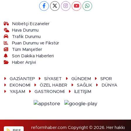
Nöbetçi Eczaneler
Hava Durumu
Trafik Durumu
Puan Durumu ve Fikstür
Tüm Manşetler
Son Dakika Haberleri
Haber Arşivi
GAZİANTEP
SİYASET
GÜNDEM
SPOR
EKONOMİ
ÖZEL HABER
SAĞLIK
DÜNYA
YAŞAM
GASTRONOMİ
İLETİŞİM
reformhaber.com Copyright © 2026. Her hakkı
RSS