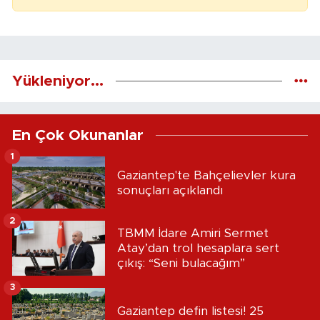
Yükleniyor...
En Çok Okunanlar
1
Gaziantep'te Bahçelievler kura
sonuçları açıklandı
2
TBMM İdare Amiri Sermet
Atay’dan trol hesaplara sert
çıkış: “Seni bulacağım”
3
Gaziantep defin listesi! 25