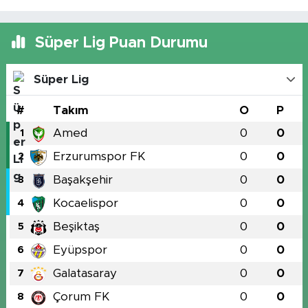
Süper Lig Puan Durumu
Süper Lig
#
Takım
O
P
Amed
0
0
1
Erzurumspor FK
0
0
2
Başakşehir
0
0
3
Kocaelispor
0
0
4
Beşiktaş
0
0
5
Eyüpspor
0
0
6
Galatasaray
0
0
7
Çorum FK
0
0
8