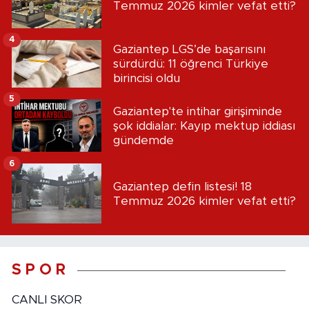
Temmuz 2026 kimler vefat etti?
4
Gaziantep LGS’de başarısını
sürdürdü: 11 öğrenci Türkiye
birincisi oldu
5
Gaziantep'te intihar girişiminde
şok iddialar: Kayıp mektup iddiası
gündemde
6
Gaziantep defin listesi! 18
Temmuz 2026 kimler vefat etti?
S P O R
CANLI SKOR