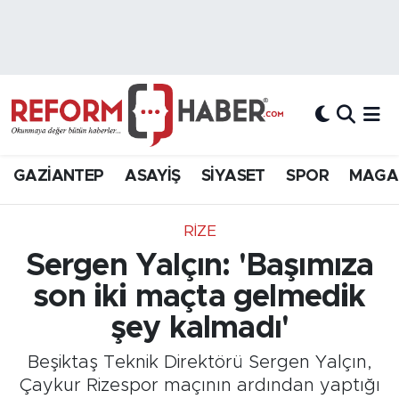
Nöbetçi Eczaneler
Hava Durumu
Trafik Durumu
GAZİANTEP
ASAYİŞ
SİYASET
SPOR
MAGA
Süper Lig Puan Durumu ve Fikstür
RIZE
Tüm Manşetler
Sergen Yalçın: 'Başımıza
son iki maçta gelmedik
Son Dakika Haberleri
şey kalmadı'
Haber Arşivi
Beşiktaş Teknik Direktörü Sergen Yalçın,
Çaykur Rizespor maçının ardından yaptığı