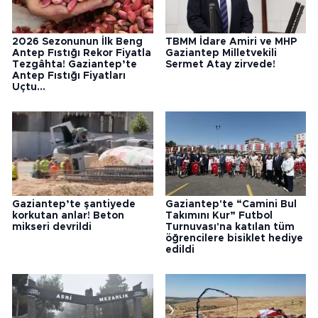
2026 Sezonunun İlk Beng
TBMM İdare Amiri ve MHP
Antep Fıstığı Rekor Fiyatla
Gaziantep Milletvekili
Tezgâhta! Gaziantep’te
Sermet Atay zirvede!
Antep Fıstığı Fiyatları
Uçtu...
Gaziantep’te şantiyede
Gaziantep'te “Camini Bul
korkutan anlar! Beton
Takımını Kur” Futbol
mikseri devrildi
Turnuvası'na katılan tüm
öğrencilere bisiklet hediye
edildi