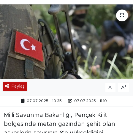
Paylaş
-
+
A
A
07.07.2025 - 10:35
07.07.2025 - 11:10
Milli Savunma Bakanlığı, Pençek Kilit
bölgesinde metan gazından şehit olan
askerlerin sayısının 8'e yükseldiğini