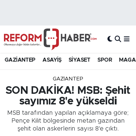
Nöbetçi Eczaneler
Hava Durumu
Trafik Durumu
GAZİANTEP
ASAYİŞ
SİYASET
SPOR
MAGA
Süper Lig Puan Durumu ve Fikstür
GAZIANTEP
Tüm Manşetler
SON DAKİKA! MSB: Şehit
sayımız 8'e yükseldi
Son Dakika Haberleri
MSB tarafından yapılan açıklamaya göre;
Haber Arşivi
Pençe Kilit bölgesinde metan gazından
şehit olan askerlerin sayısı 8'e çıktı.