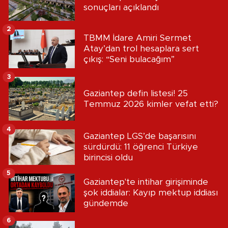
sonuçları açıklandı
2
TBMM İdare Amiri Sermet
Atay’dan trol hesaplara sert
çıkış: “Seni bulacağım”
3
Gaziantep defin listesi! 25
Temmuz 2026 kimler vefat etti?
4
Gaziantep LGS’de başarısını
sürdürdü: 11 öğrenci Türkiye
birincisi oldu
5
Gaziantep'te intihar girişiminde
şok iddialar: Kayıp mektup iddiası
gündemde
6