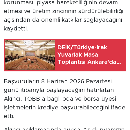
korunması, piyasa hareketliliğinin devam
etmesi ve üretim zincirinin sürdürülebilirliği
açısından da önemli katkılar sağlayacağını
kaydetti.
DEİK/Türkiye-Irak
Yuvarlak Masa
Toplantısı Ankara'da
gerçekleştirildi
Başvuruların 8 Haziran 2026 Pazartesi
günü itibarıyla başlayacağını hatırlatan
Akıncı, TOBB’a bağlı oda ve borsa üyesi
işletmelerin krediye başvurabileceğini ifade
etti.
Akıncı açıklamasında ayrıca, “İş dünyamızın