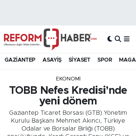
Nöbetçi Eczaneler
Hava Durumu
Trafik Durumu
GAZİANTEP
ASAYİŞ
SİYASET
SPOR
MAGA
Süper Lig Puan Durumu ve Fikstür
EKONOMİ
Tüm Manşetler
TOBB Nefes Kredisi’nde
yeni dönem
Son Dakika Haberleri
Gaziantep Ticaret Borsası (GTB) Yönetim
Haber Arşivi
Kurulu Başkanı Mehmet Akıncı, Türkiye
Odalar ve Borsalar Birliği (TOBB)