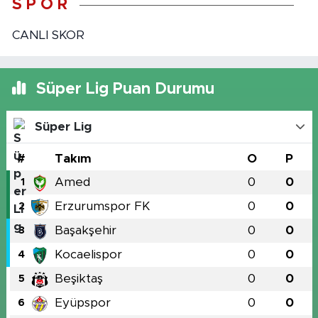
S P O R
CANLI SKOR
Süper Lig Puan Durumu
Süper Lig
#
Takım
O
P
Amed
0
0
1
Erzurumspor FK
0
0
2
Başakşehir
0
0
3
Kocaelispor
0
0
4
Beşiktaş
0
0
5
Eyüpspor
0
0
6