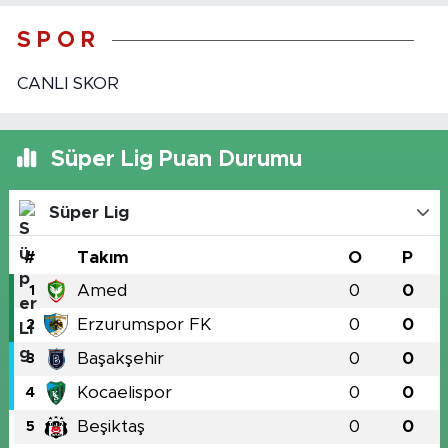
S P O R
CANLI SKOR
Süper Lig Puan Durumu
Süper Lig
#
Takım
O
P
Amed
0
0
1
Erzurumspor FK
0
0
2
Başakşehir
0
0
3
Kocaelispor
0
0
4
Beşiktaş
0
0
5