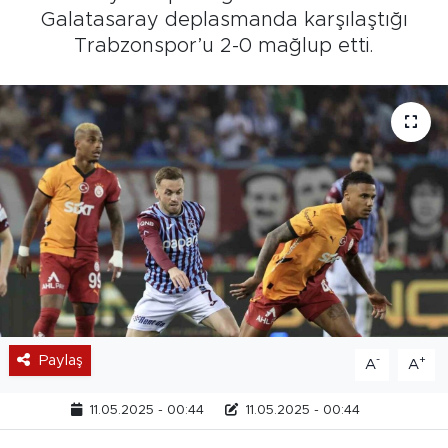
Galatasaray deplasmanda karşılaştığı
Trabzonspor’u 2-0 mağlup etti.
Paylaş
-
+
A
A
11.05.2025 - 00:44
11.05.2025 - 00:44