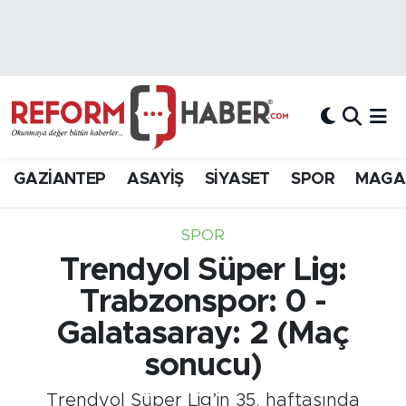
Nöbetçi Eczaneler
Hava Durumu
Trafik Durumu
GAZİANTEP
ASAYİŞ
SİYASET
SPOR
MAGA
Süper Lig Puan Durumu ve Fikstür
SPOR
Tüm Manşetler
Trendyol Süper Lig:
Trabzonspor: 0 -
Son Dakika Haberleri
Galatasaray: 2 (Maç
Haber Arşivi
sonucu)
Trendyol Süper Lig’in 35. haftasında