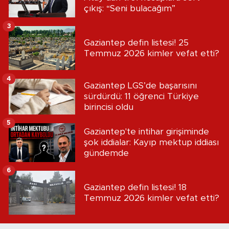
çıkış: “Seni bulacağım”
3
Gaziantep defin listesi! 25
Temmuz 2026 kimler vefat etti?
4
Gaziantep LGS’de başarısını
sürdürdü: 11 öğrenci Türkiye
birincisi oldu
5
Gaziantep'te intihar girişiminde
şok iddialar: Kayıp mektup iddiası
gündemde
6
Gaziantep defin listesi! 18
Temmuz 2026 kimler vefat etti?