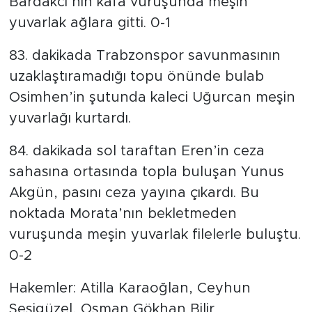
Bardakcı’nın kafa vuruşunda meşin
yuvarlak ağlara gitti. 0-1
83. dakikada Trabzonspor savunmasının
uzaklaştıramadığı topu önünde bulab
Osimhen’in şutunda kaleci Uğurcan meşin
yuvarlağı kurtardı.
84. dakikada sol taraftan Eren’in ceza
sahasına ortasında topla buluşan Yunus
Akgün, pasını ceza yayına çıkardı. Bu
noktada Morata’nın bekletmeden
vuruşunda meşin yuvarlak filelerle buluştu.
0-2
Hakemler: Atilla Karaoğlan, Ceyhun
Sesigüzel, Osman Gökhan Bilir