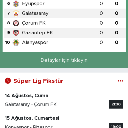
Eyüpspor
0
0
6
Galatasaray
0
0
7
Çorum FK
0
0
8
Gaziantep FK
0
0
9
Alanyaspor
0
0
10
Detaylar için tıklayın
Süper Lig Fikstür
14 Ağustos, Cuma
Galatasaray - Çorum FK
21:30
15 Ağustos, Cumartesi
Konyaspor - Rizespor
19:00