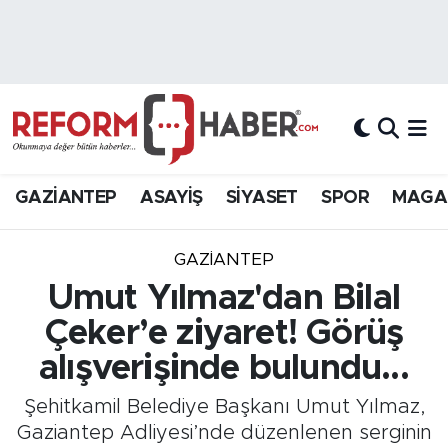
Nöbetçi Eczaneler
Hava Durumu
Trafik Durumu
GAZİANTEP
ASAYİŞ
SİYASET
SPOR
MAGA
Süper Lig Puan Durumu ve Fikstür
GAZIANTEP
Tüm Manşetler
Umut Yılmaz'dan Bilal
Çeker’e ziyaret! Görüş
Son Dakika Haberleri
alışverişinde bulundu...
Haber Arşivi
Şehitkamil Belediye Başkanı Umut Yılmaz,
Gaziantep Adliyesi’nde düzenlenen serginin