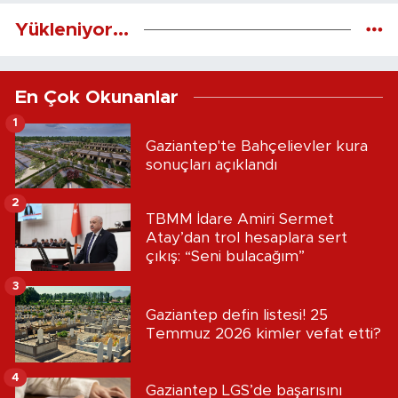
Yükleniyor...
En Çok Okunanlar
1
Gaziantep'te Bahçelievler kura
sonuçları açıklandı
2
TBMM İdare Amiri Sermet
Atay’dan trol hesaplara sert
çıkış: “Seni bulacağım”
3
Gaziantep defin listesi! 25
Temmuz 2026 kimler vefat etti?
4
Gaziantep LGS’de başarısını