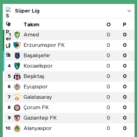
Süper Lig
#
Takım
O
P
Amed
0
0
1
Erzurumspor FK
0
0
2
Başakşehir
0
0
3
Kocaelispor
0
0
4
Beşiktaş
0
0
5
Eyüpspor
0
0
6
Galatasaray
0
0
7
Çorum FK
0
0
8
Gaziantep FK
0
0
9
Alanyaspor
0
0
10