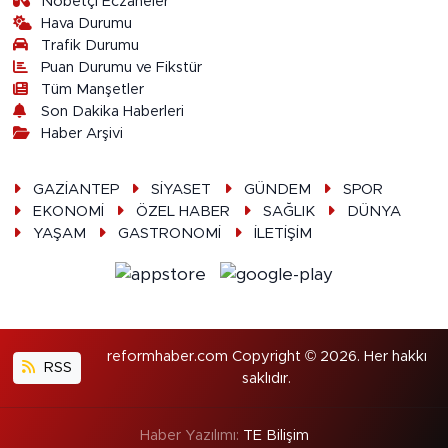
Nöbetçi Eczaneler
Hava Durumu
Trafik Durumu
Puan Durumu ve Fikstür
Tüm Manşetler
Son Dakika Haberleri
Haber Arşivi
GAZİANTEP
SİYASET
GÜNDEM
SPOR
EKONOMİ
ÖZEL HABER
SAĞLIK
DÜNYA
YAŞAM
GASTRONOMİ
İLETİŞİM
reformhaber.com Copyright © 2026. Her hakkı
RSS
saklıdır.
Haber Yazılımı:
TE Bilişim