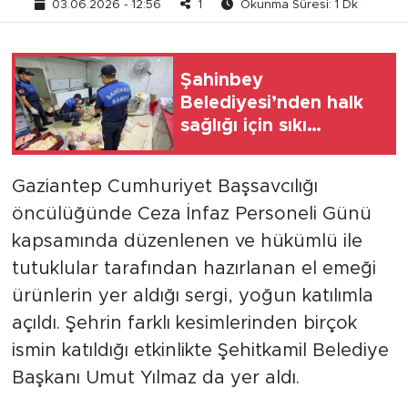
03.06.2026 - 12:56
1
Okunma Süresi: 1 Dk
Şahinbey
Belediyesi’nden halk
sağlığı için sıkı
denetim
Gaziantep Cumhuriyet Başsavcılığı
öncülüğünde Ceza İnfaz Personeli Günü
kapsamında düzenlenen ve hükümlü ile
tutuklular tarafından hazırlanan el emeği
ürünlerin yer aldığı sergi, yoğun katılımla
açıldı. Şehrin farklı kesimlerinden birçok
ismin katıldığı etkinlikte Şehitkamil Belediye
Başkanı Umut Yılmaz da yer aldı.