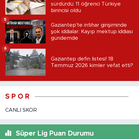
sürdürdü: 11 öğrenci Türkiye
birincisi oldu
5
Gaziantep'te intihar girişiminde
şok iddialar: Kayıp mektup iddiası
gündemde
6
Gaziantep defin listesi! 18
Temmuz 2026 kimler vefat etti?
S P O R
CANLI SKOR
Süper Lig Puan Durumu