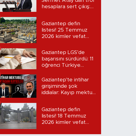
Sermet Atay’dan trol
hesaplara sert çıkış:
“Seni bulacağım”
Gaziantep defin
listesi! 25 Temmuz
2026 kimler vefat
etti?
Gaziantep LGS’de
başarısını sürdürdü: 11
öğrenci Türkiye
birincisi oldu
Gaziantep'te intihar
girişiminde şok
iddialar: Kayıp mektup
iddiası gündemde
Gaziantep defin
listesi! 18 Temmuz
2026 kimler vefat
etti?