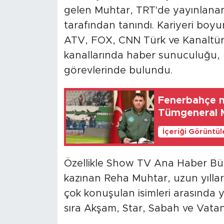
gelen Muhtar, TRT'de yayınlanan 
tarafından tanındı. Kariyeri boy
ATV, FOX, CNN Türk ve Kanaltürk
kanallarında haber sunuculuğu, p
görevlerinde bulundu.
Fenerbahçe m
Tümgeneral M
İçeriği Görüntü
Özellikle Show TV Ana Haber Bült
kazınan Reha Muhtar, uzun yıllar
çok konuşulan isimleri arasında y
sıra Akşam, Star, Sabah ve Vatan 