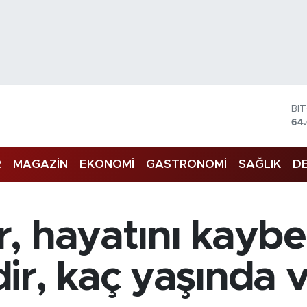
DO
47
EU
55
R
MAGAZİN
EKONOMİ
GASTRONOMİ
SAĞLIK
DE
ST
64
GR
65
Bİ
, hayatını kaybe
13
BI
64
ir, kaç yaşında 