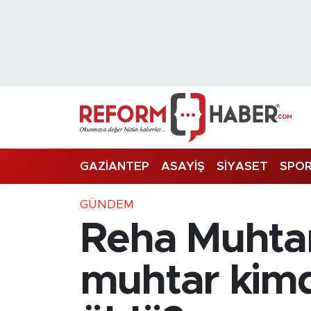
Nöbetçi Eczaneler
Hava Durumu
Trafik Durumu
Süper Lig Puan Durumu ve Fikstür
GAZİANTEP
ASAYİŞ
SİYASET
SPO
Tüm Manşetler
GÜNDEM
Reha Muhtar
Son Dakika Haberleri
Haber Arşivi
muhtar kimd