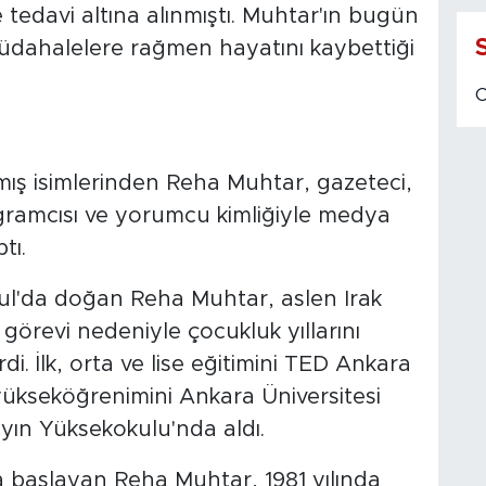
 tedavi altına alınmıştı. Muhtar'ın bugün
dahalelere rağmen hayatını kaybettiği
ış isimlerinden Reha Muhtar, gazeteci,
ramcısı ve yorumcu kimliğiyle medya
tı.
ul'da doğan Reha Muhtar, aslen Irak
görevi nedeniyle çocukluk yıllarını
i. İlk, orta ve lise eğitimini TED Ankara
ükseköğrenimini Ankara Üniversitesi
ayın Yüksekokulu'nda aldı.
da başlayan Reha Muhtar, 1981 yılında