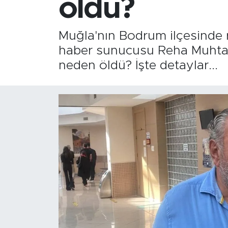
öldü?
Muğla'nın Bodrum ilçesinde r
haber sunucusu Reha Muhtar,
neden öldü? İşte detaylar...