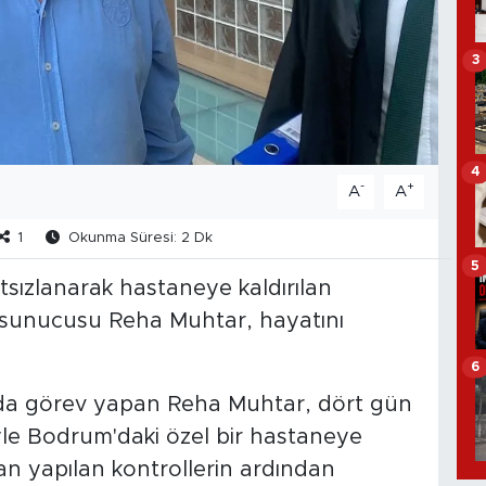
3
4
-
+
A
A
1
Okunma Süresi: 2 Dk
5
sızlanarak hastaneye kaldırılan
 sunucusu Reha Muhtar, hayatını
6
ında görev yapan Reha Muhtar, dört gün
yle Bodrum'daki özel bir hastaneye
n yapılan kontrollerin ardından