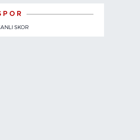
S P O R
CANLI SKOR