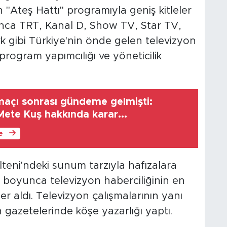
"Ateş Hattı" programıyla geniş kitleler
unca TRT, Kanal D, Show TV, Star TV,
 gibi Türkiye'nin önde gelen televizyon
rogram yapımcılığı ve yöneticilik
açı sonrası gündeme gelmişti:
ete Kuş hakkında karar...
le
eni'ndeki sunum tarzıyla hafızalara
 boyunca televizyon haberciliğinin en
er aldı. Televizyon çalışmalarının yanı
gazetelerinde köşe yazarlığı yaptı.