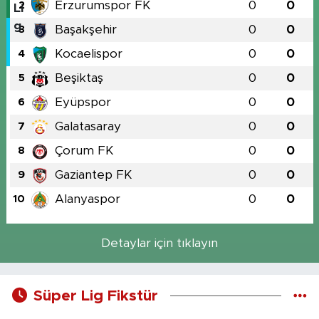
Erzurumspor FK
0
0
2
Başakşehir
0
0
3
Kocaelispor
0
0
4
Beşiktaş
0
0
5
Eyüpspor
0
0
6
Galatasaray
0
0
7
Çorum FK
0
0
8
Gaziantep FK
0
0
9
Alanyaspor
0
0
10
Detaylar için tıklayın
Süper Lig Fikstür