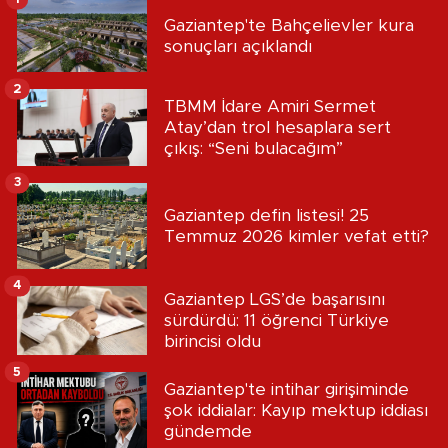
Gaziantep'te Bahçelievler kura
sonuçları açıklandı
2
TBMM İdare Amiri Sermet
Atay’dan trol hesaplara sert
çıkış: “Seni bulacağım”
3
Gaziantep defin listesi! 25
Temmuz 2026 kimler vefat etti?
4
Gaziantep LGS’de başarısını
sürdürdü: 11 öğrenci Türkiye
birincisi oldu
5
Gaziantep'te intihar girişiminde
şok iddialar: Kayıp mektup iddiası
gündemde