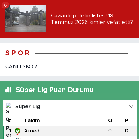
6
Gaziantep defin listesi! 18
Temmuz 2026 kimler vefat etti?
S P O R
CANLI SKOR
Süper Lig Puan Durumu
Süper Lig
#
Takım
O
P
Amed
0
0
1