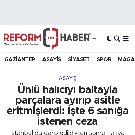
Nöbetçi Eczaneler
Hava Durumu
Trafik Durumu
GAZİANTEP
ASAYİŞ
SİYASET
SPOR
MAGA
Süper Lig Puan Durumu ve Fikstür
ASAYİŞ
Tüm Manşetler
Ünlü halıcıyı baltayla
parçalara ayırıp asitle
Son Dakika Haberleri
eritmişlerdi: İşte 6 sanığa
Haber Arşivi
istenen ceza
İstanbul’da darp edildikten sonra halıya