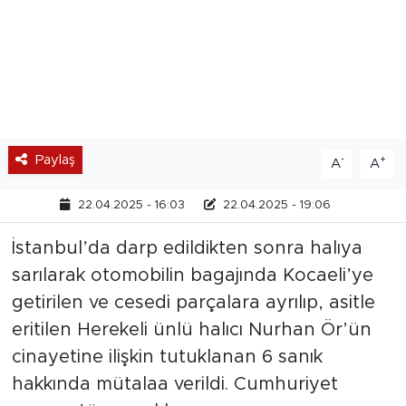
Paylaş
-
+
A
A
22.04.2025 - 16:03
22.04.2025 - 19:06
İstanbul’da darp edildikten sonra halıya
sarılarak otomobilin bagajında Kocaeli’ye
getirilen ve cesedi parçalara ayrılıp, asitle
eritilen Herekeli ünlü halıcı Nurhan Ör’ün
cinayetine ilişkin tutuklanan 6 sanık
hakkında mütalaa verildi. Cumhuriyet