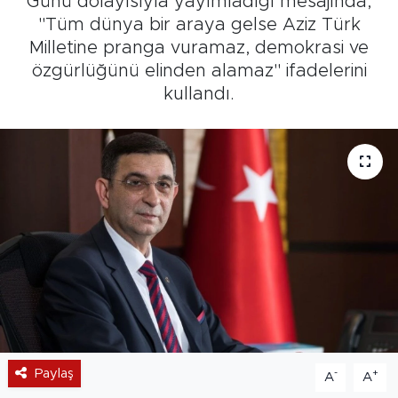
Günü dolayısıyla yayımladığı mesajında,
"Tüm dünya bir araya gelse Aziz Türk
Milletine pranga vuramaz, demokrasi ve
özgürlüğünü elinden alamaz" ifadelerini
kullandı.
Paylaş
-
+
A
A