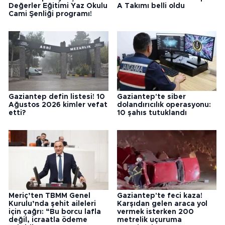
Değerler Eğitimi Yaz Okulu
A Takımı belli oldu
Cami Şenliği programı!
Gaziantep defin listesi! 10
Gaziantep'te siber
Ağustos 2026 kimler vefat
dolandırıcılık operasyonu:
etti?
10 şahıs tutuklandı
Meriç’ten TBMM Genel
Gaziantep'te feci kaza!
Kurulu’nda şehit aileleri
Karşıdan gelen araca yol
için çağrı: “Bu borcu lafla
vermek isterken 200
değil, icraatla ödeme
metrelik uçuruma