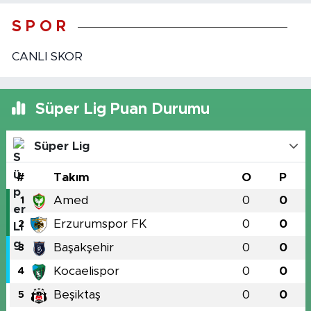
S P O R
CANLI SKOR
Süper Lig Puan Durumu
Süper Lig
#
Takım
O
P
Amed
0
0
1
Erzurumspor FK
0
0
2
Başakşehir
0
0
3
Kocaelispor
0
0
4
Beşiktaş
0
0
5