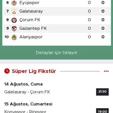
Eyüpspor
0
0
6
Galatasaray
0
0
7
Çorum FK
0
0
8
Gaziantep FK
0
0
9
Alanyaspor
0
0
10
Detaylar için tıklayın
Süper Lig Fikstür
14 Ağustos, Cuma
Galatasaray - Çorum FK
21:30
15 Ağustos, Cumartesi
Konyaspor - Rizespor
19:00