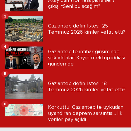
Atay’dan trol hesaplara sert
çıkış: “Seni bulacağım”
3
Gaziantep defin listesi! 25
Temmuz 2026 kimler vefat etti?
4
Gaziantep'te intihar girişiminde
şok iddialar: Kayıp mektup iddiası
gündemde
5
Gaziantep defin listesi! 18
Temmuz 2026 kimler vefat etti?
6
Korkuttu! Gaziantep'te uykudan
uyandıran deprem sarsıntısı... İlk
veriler paylaşıldı