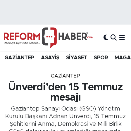
Nöbetçi Eczaneler
Hava Durumu
Trafik Durumu
GAZİANTEP
ASAYİŞ
SİYASET
SPOR
MAGA
Süper Lig Puan Durumu ve Fikstür
GAZIANTEP
Tüm Manşetler
Ünverdi’den 15 Temmuz
mesajı
Son Dakika Haberleri
Gaziantep Sanayi Odası (GSO) Yönetim
Haber Arşivi
Kurulu Başkanı Adnan Ünverdi, 15 Temmuz
Şehitlerini Anma, Demokrasi ve Milli Birlik