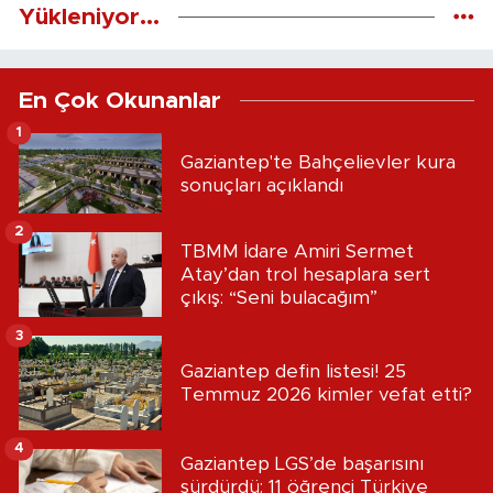
Yükleniyor...
En Çok Okunanlar
1
Gaziantep'te Bahçelievler kura
sonuçları açıklandı
2
TBMM İdare Amiri Sermet
Atay’dan trol hesaplara sert
çıkış: “Seni bulacağım”
3
Gaziantep defin listesi! 25
Temmuz 2026 kimler vefat etti?
4
Gaziantep LGS’de başarısını
sürdürdü: 11 öğrenci Türkiye