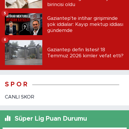
birincisi oldu
5
Gaziantep'te intihar girişiminde
şok iddialar: Kayıp mektup iddiası
gündemde
6
Gaziantep defin listesi! 18
Temmuz 2026 kimler vefat etti?
S P O R
CANLI SKOR
Süper Lig Puan Durumu