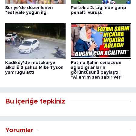
Suriye'de düzenlenen
Portekiz 2. Ligi'nde garip
festivale yoğun ilgi
penaltı vuruşu
Kadıköy’de motokurye
Fatma Şahin cenazede
alkollü 3 şahsa Mike Tyson
ağladığı anların
yumruğu attı
görüntüsünü paylaştı:
"Allah'ım sen sabır ver"
Bu içeriğe tepkiniz
Yorumlar