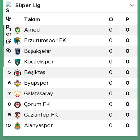
Süper Lig
#
Takım
O
P
Amed
0
0
1
Erzurumspor FK
0
0
2
Başakşehir
0
0
3
Kocaelispor
0
0
4
Beşiktaş
0
0
5
Eyüpspor
0
0
6
Galatasaray
0
0
7
Çorum FK
0
0
8
Gaziantep FK
0
0
9
Alanyaspor
0
0
10