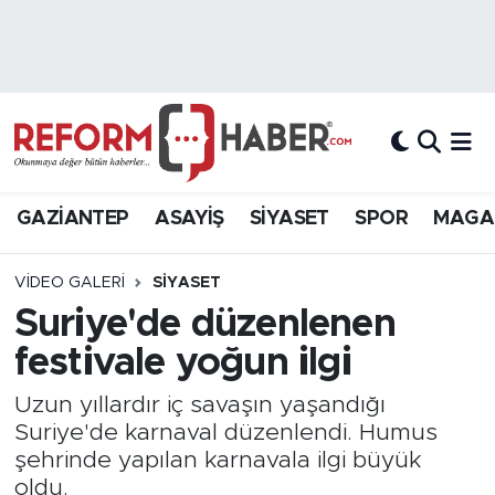
Nöbetçi Eczaneler
Hava Durumu
Trafik Durumu
GAZİANTEP
ASAYİŞ
SİYASET
SPOR
MAGA
Süper Lig Puan Durumu ve Fikstür
VIDEO GALERI
SIYASET
Tüm Manşetler
Suriye'de düzenlenen
festivale yoğun ilgi
Son Dakika Haberleri
Uzun yıllardır iç savaşın yaşandığı
Haber Arşivi
Suriye'de karnaval düzenlendi. Humus
şehrinde yapılan karnavala ilgi büyük
oldu.