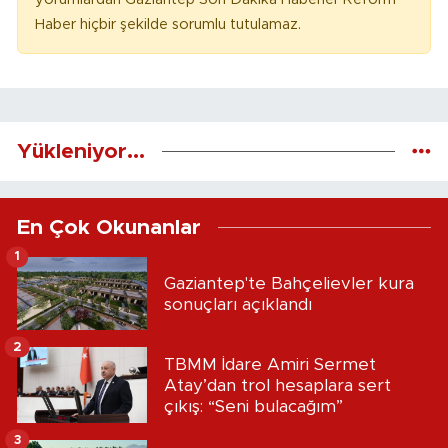
Haber hiçbir şekilde sorumlu tutulamaz.
Yükleniyor...
En Çok Okunanlar
1
Gaziantep'te Bahçelievler kura
sonuçları açıklandı
2
TBMM İdare Amiri Sermet
Atay’dan trol hesaplara sert
çıkış: “Seni bulacağım”
3