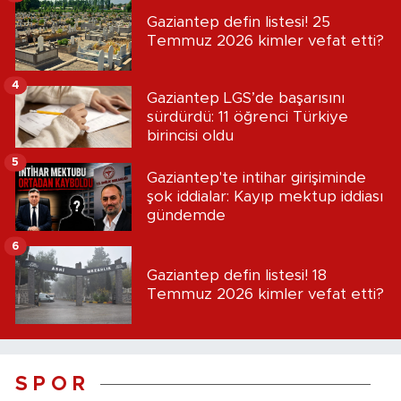
Gaziantep defin listesi! 25
Temmuz 2026 kimler vefat etti?
4
Gaziantep LGS’de başarısını
sürdürdü: 11 öğrenci Türkiye
birincisi oldu
5
Gaziantep'te intihar girişiminde
şok iddialar: Kayıp mektup iddiası
gündemde
6
Gaziantep defin listesi! 18
Temmuz 2026 kimler vefat etti?
S P O R