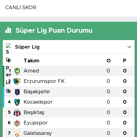
CANLI SKOR
Süper Lig Puan Durumu
Süper Lig
#
Takım
O
P
Amed
0
0
1
Erzurumspor FK
0
0
2
Başakşehir
0
0
3
Kocaelispor
0
0
4
Beşiktaş
0
0
5
Eyüpspor
0
0
6
Galatasaray
0
0
7