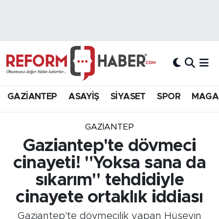
Nöbetçi Eczaneler
Hava Durumu
Trafik Durumu
GAZİANTEP
ASAYİŞ
SİYASET
SPOR
MAGA
Süper Lig Puan Durumu ve Fikstür
GAZIANTEP
Tüm Manşetler
Gaziantep'te dövmeci
cinayeti! "Yoksa sana da
Son Dakika Haberleri
sıkarım" tehdidiyle
Haber Arşivi
cinayete ortaklık iddiası
Gaziantep'te dövmecilik yapan Hüseyin