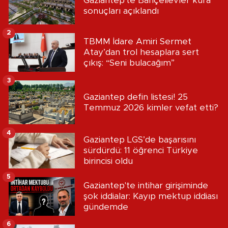
Gaziantep'te Bahçelievler kura
sonuçları açıklandı
2
TBMM İdare Amiri Sermet
Atay’dan trol hesaplara sert
çıkış: “Seni bulacağım”
3
Gaziantep defin listesi! 25
Temmuz 2026 kimler vefat etti?
4
Gaziantep LGS’de başarısını
sürdürdü: 11 öğrenci Türkiye
birincisi oldu
5
Gaziantep'te intihar girişiminde
şok iddialar: Kayıp mektup iddiası
gündemde
6