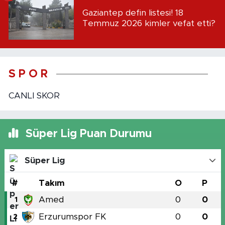
Gaziantep defin listesi! 18
Temmuz 2026 kimler vefat etti?
S P O R
CANLI SKOR
Süper Lig Puan Durumu
Süper Lig
#
Takım
O
P
Amed
0
0
1
Erzurumspor FK
0
0
2