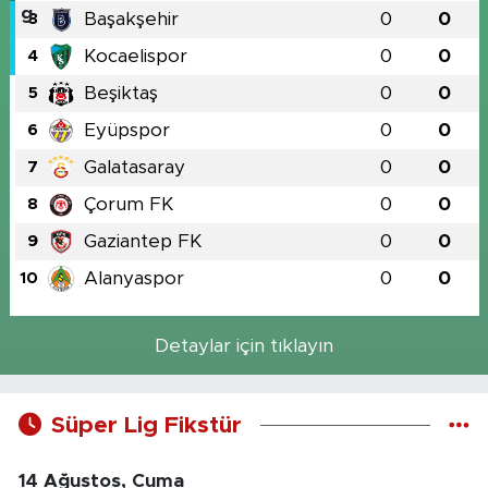
Başakşehir
0
0
3
Kocaelispor
0
0
4
Beşiktaş
0
0
5
Eyüpspor
0
0
6
Galatasaray
0
0
7
Çorum FK
0
0
8
Gaziantep FK
0
0
9
Alanyaspor
0
0
10
Detaylar için tıklayın
Süper Lig Fikstür
14 Ağustos, Cuma