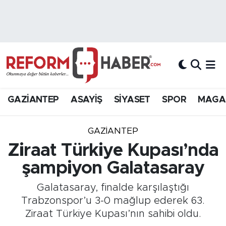
Nöbetçi Eczaneler
Hava Durumu
Trafik Durumu
GAZİANTEP
ASAYİŞ
SİYASET
SPOR
MAGA
Süper Lig Puan Durumu ve Fikstür
GAZIANTEP
Tüm Manşetler
Ziraat Türkiye Kupası’nda
şampiyon Galatasaray
Son Dakika Haberleri
Galatasaray, finalde karşılaştığı
Haber Arşivi
Trabzonspor’u 3-0 mağlup ederek 63.
Ziraat Türkiye Kupası’nın sahibi oldu.