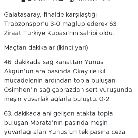
14.05.2025 - 22:44
15.05.2025 - 01:52
Galatasaray, finalde karşılaştığı
Trabzonspor’u 3-0 mağlup ederek 63.
Ziraat Türkiye Kupası’nın sahibi oldu.
Maçtan dakikalar (İkinci yarı)
46. dakikada sağ kanattan Yunus
Akgün’ün ara pasında Okay ile ikili
mücadelenin ardından topla buluşan
Osimhen’in sağ çaprazdan sert vuruşunda
meşin yuvarlak ağlarla buluştu. 0-2
63. dakikada ani gelişen atakta topla
buluşan Morata’nın pasında meşin
yuvarlağı alan Yunus’un tek pasına ceza