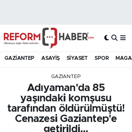
Nöbetçi Eczaneler
Hava Durumu
Trafik Durumu
GAZİANTEP
ASAYİŞ
SİYASET
SPOR
MAGA
Süper Lig Puan Durumu ve Fikstür
GAZIANTEP
Tüm Manşetler
Adıyaman'da 85
yaşındaki komşusu
Son Dakika Haberleri
tarafından öldürülmüştü!
Haber Arşivi
Cenazesi Gaziantep'e
getirildi...