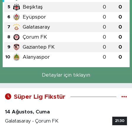
Beşiktaş
0
0
5
Eyüpspor
0
0
6
Galatasaray
0
0
7
Çorum FK
0
0
8
Gaziantep FK
0
0
9
Alanyaspor
0
0
10
Detaylar için tıklayın
Süper Lig Fikstür
14 Ağustos, Cuma
Galatasaray - Çorum FK
21:30