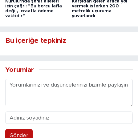
Kurulu’nda şehit aileleri
Karşıdan gelen araca yol
için çağrı: “Bu borcu lafla
vermek isterken 200
değil, icraatla ödeme
metrelik uçuruma
vaktidir”
yuvarlandı
Bu içeriğe tepkiniz
Yorumlar
Gönder