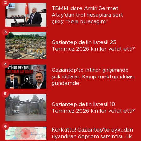
2
TBMM İdare Amiri Sermet
Atay’dan trol hesaplara sert
çıkış: “Seni bulacağım”
3
Gaziantep defin listesi! 25
Temmuz 2026 kimler vefat etti?
4
Gaziantep'te intihar girişiminde
şok iddialar: Kayıp mektup iddiası
gündemde
5
Gaziantep defin listesi! 18
Temmuz 2026 kimler vefat etti?
6
Korkuttu! Gaziantep'te uykudan
uyandıran deprem sarsıntısı... İlk