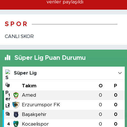
veriler paylaşıldı
S P O R
CANLI SKOR
Süper Lig Puan Durumu
Süper Lig
#
Takım
O
P
Amed
0
0
1
Erzurumspor FK
0
0
2
Başakşehir
0
0
3
Kocaelispor
0
0
4