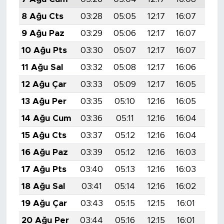
8 Ağu Cts
03:28
05:05
12:17
16:07
19:
9 Ağu Paz
03:29
05:06
12:17
16:07
19:
10 Ağu Pts
03:30
05:07
12:17
16:07
19:
11 Ağu Sal
03:32
05:08
12:17
16:06
19:
12 Ağu Çar
03:33
05:09
12:17
16:05
19:
13 Ağu Per
03:35
05:10
12:16
16:05
19:
14 Ağu Cum
03:36
05:11
12:16
16:04
19:
15 Ağu Cts
03:37
05:12
12:16
16:04
19:
16 Ağu Paz
03:39
05:12
12:16
16:03
19:
17 Ağu Pts
03:40
05:13
12:16
16:03
19:
18 Ağu Sal
03:41
05:14
12:16
16:02
19:
19 Ağu Çar
03:43
05:15
12:15
16:01
19:
20 Ağu Per
03:44
05:16
12:15
16:01
19: