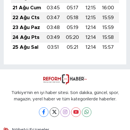
21 Ağu Cum
03:45
05:17
12:15
16:00
19:
22 Ağu Cts
03:47
05:18
12:15
15:59
19:
23 Ağu Paz
03:48
05:19
12:14
15:59
19:
24 Ağu Pts
03:49
05:20
12:14
15:58
18:
25 Ağu Sal
03:51
05:21
12:14
15:57
18:
Türkiye'nin en iyi haber sitesi. Son dakika, güncel, spor,
magazin, yerel haber ve tüm kategorilerde haberler.
Nöbetçi Eczaneler