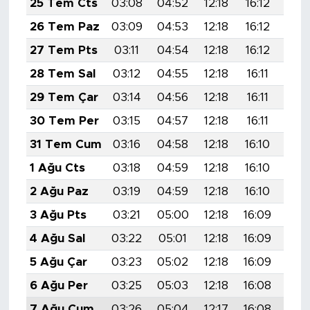
25 Tem Cts
03:08
04:52
12:18
16:12
19:
26 Tem Paz
03:09
04:53
12:18
16:12
19:
27 Tem Pts
03:11
04:54
12:18
16:12
19:
28 Tem Sal
03:12
04:55
12:18
16:11
19:
29 Tem Çar
03:14
04:56
12:18
16:11
19:
30 Tem Per
03:15
04:57
12:18
16:11
19:
31 Tem Cum
03:16
04:58
12:18
16:10
19:
1 Ağu Cts
03:18
04:59
12:18
16:10
19:
2 Ağu Paz
03:19
04:59
12:18
16:10
19:
3 Ağu Pts
03:21
05:00
12:18
16:09
19:
4 Ağu Sal
03:22
05:01
12:18
16:09
19:
5 Ağu Çar
03:23
05:02
12:18
16:09
19:
6 Ağu Per
03:25
05:03
12:18
16:08
19:
7 Ağu Cum
03:26
05:04
12:17
16:08
19: