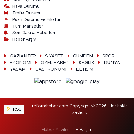
Hava Durumu
Trafik Durumu
Puan Durumu ve Fikstür
Tüm Manşetler
Son Dakika Haberleri
Haber Arşivi
GAZİANTEP
SİYASET
GÜNDEM
SPOR
EKONOMİ
ÖZEL HABER
SAĞLIK
DÜNYA
YAŞAM
GASTRONOMİ
İLETİŞİM
reformhaber.com Copyright © 2026. Her hakkı
RSS
saklıdır.
Haber Yazılımı:
TE Bilişim