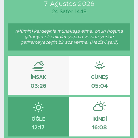
7 Ağustos 2026
24 Safer 1448
(Mümin) kardeşinle münakaşa etme, onun hoşuna
gitmeyecek şakalar yapma ve ona yerine
getiremeyeceğin bir söz verme. (Hadis-i şerif)
İMSAK
GÜNEŞ
03:26
05:04
ÖĞLE
İKINDI
12:17
16:08